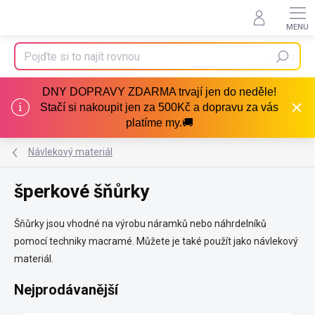
Přejít
na
obsah
Hledat
DNY DOPRAVY ZDARMA trvají jen do neděle!
Stačí si nakoupit jen za 500Kč a dopravu za vás
platíme my.🚚
Návlekový materiál
šperkové šňůrky
Šňůrky jsou vhodné na výrobu náramků nebo náhrdelníků
pomocí techniky macramé. Můžete je také použít jako návlekový
materiál.
Nejprodávanější