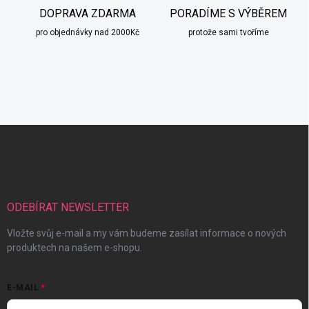
DOPRAVA ZDARMA
PORADÍME S VÝBĚREM
pro objednávky nad 2000Kč
protože sami tvoříme
Z
á
p
a
t
í
ODEBÍRAT NEWSLETTER
Vložte svůj e-mail a my vám budeme zasílat informace o nových
produktech na našem e-shopu.
E-MAIL