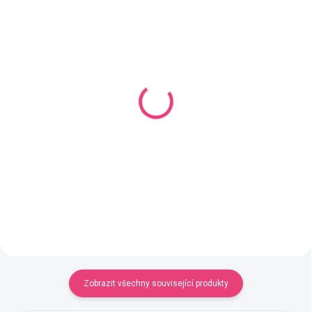
SKLADEM
SKLADEM
(3 KS)
(4 KS)
Silikonová forma
Umělé listy na drátku
domečky
32 Kč
575 Kč
Detail
Detail
Zobrazit všechny související produkty