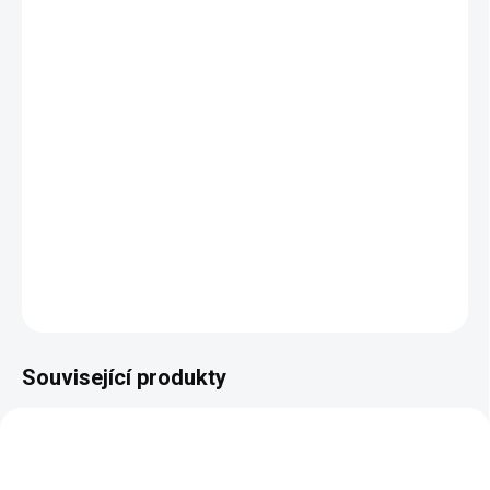
DORUČÍME DO:
11.8.2026
MOŽNOSTI
DORUČENÍ
−
+
Přidat do košíku
DETAILNÍ INFORMACE
ZEPTAT SE
HLÍDAT
Související produkty
NEJPRODÁVANĚJŠÍ
AKCE
VÝPRODEJ