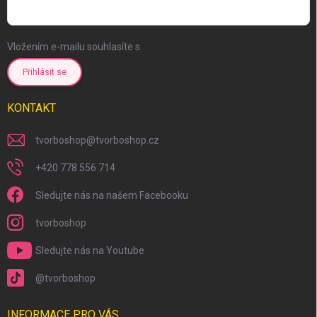
Vložením e-mailu souhlasíte s
podmínkami ochrany osobních údajů
Přihlásit se
KONTAKT
tvorboshop
@
tvorboshop.cz
+420 778 556 714
Sledujte nás na našem Facebooku
tvorboshop
Sledujte nás na Youtube
@tvorboshop
INFORMACE PRO VÁS