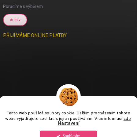
Poradíme s výběrem
Archiv
PŘIJÍMÁME ONLINE PLATBY
Tento web používá soubory cookie. Dalším procházením tohoto
Jsme tu pro vás už 11 let❤️
webu vyjadřujete souhlas s jejich používáním. Více informací
zde
.
Nastavení
Souhlasím
Copyright 2026
Tvorboshop.cz
. Všechna práva vyhrazena.
Upravit