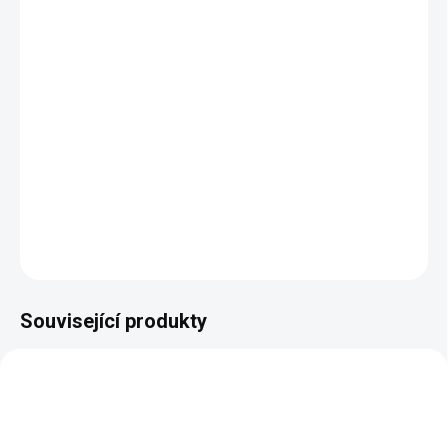
12.8.2026
MOŽNOSTI
DORUČENÍ
−
+
Přidat do košíku
DETAILNÍ INFORMACE
ZEPTAT SE
HLÍDAT
Související produkty