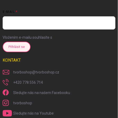
E-MAIL
Vložením e-mailu souhlasíte s
podmínkami ochrany osobních údajů
Přihlásit se
KONTAKT
tvorboshop
@
tvorboshop.cz
+420 778 556 714
Sledujte nás na našem Facebooku
tvorboshop
Sledujte nás na Youtube