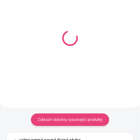
SKLADEM
SKLADEM
(100 KS)
(2 KS)
Kovová karabina s
Kovová karabina 23x39
obrtlíkem průvlek 39
mm
mm - 2 kusy
22 Kč
62 Kč
Detail
Detail
Zobrazit všechny související produkty
velmi jemná pevná tkaná stuha