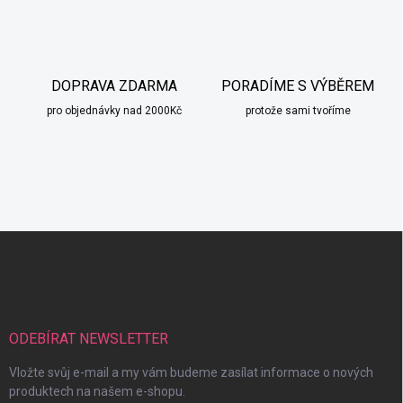
DOPRAVA ZDARMA
PORADÍME S VÝBĚREM
pro objednávky nad 2000Kč
protože sami tvoříme
Z
á
p
a
t
í
ODEBÍRAT NEWSLETTER
Vložte svůj e-mail a my vám budeme zasílat informace o nových
produktech na našem e-shopu.