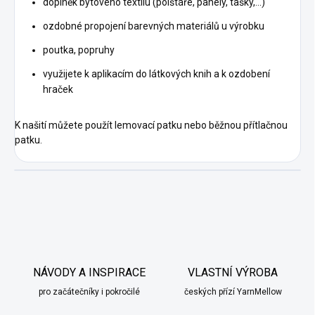
doplněk bytového textilu (polštáře, panely, tašky,…)
ozdobné propojení barevných materiálů u výrobku
poutka, popruhy
využijete k aplikacím do látkových knih a k ozdobení
hraček
K našití můžete použít lemovací patku nebo běžnou přítlačnou
patku.
NÁVODY A INSPIRACE
VLASTNÍ VÝROBA
pro začátečníky i pokročilé
českých přízí YarnMellow