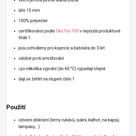
šíře 15 mm
100% polyester
certifikováno podle
ÖkoTex 100
v nejvyšší produktové
třídě 1
jsou schváleny pro kojence a batolata do 3 let
odolné proti smršťování
i po několika vyprání (do 60 °C) vypadají stejně
dají se žehlit na stupeň číslo 1
Použití
oživení oblečení (lemy rukávů, sukní, kalhot, na kapsy,
lampasy,…)