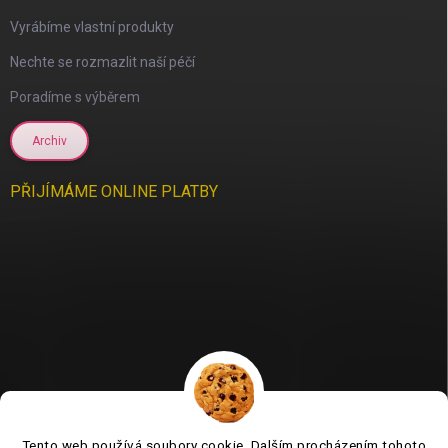
Vyrábíme vlastní produkty
Nechte se rozmazlit naší péčí
Poradíme s výběrem
Archiv
PŘIJÍMÁME ONLINE PLATBY
Tento web používá soubory cookie. Dalším procházením tohoto
Jsme tu pro vás už 11 let❤️