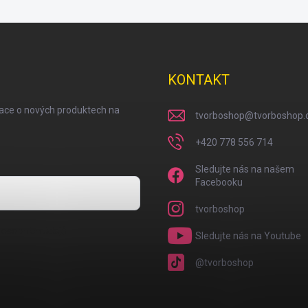
KONTAKT
mace o nových produktech na
tvorboshop
@
tvorboshop.
+420 778 556 714
Sledujte nás na našem
Facebooku
tvorboshop
osobních údajů
Sledujte nás na Youtube
@tvorboshop