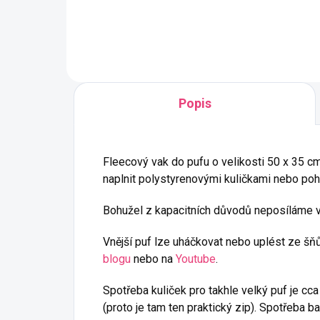
zami
vyrobeno v ČR z
recyklované bavlny
pevná, krásně kulatá,
ideální na macramé i
Popis
háčkování
syté barvy a tuhost tak
akorát
Fleecový vak do pufu o velikosti 50 x 35 cm (
naplnit polystyrenovými kuličkami nebo po
Bohužel z kapacitních důvodů neposíláme v
Vnější puf lze uháčkovat nebo uplést ze šň
blogu
nebo na
Youtube
.
Spotřeba kuliček pro takhle velký puf je cca
(proto je tam ten praktický zip). Spotřeba