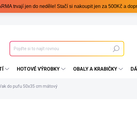
trvají jen do neděle! Stačí si nakoupit jen za 500Kč a dopr
Hledat
TÍ
HOTOVÉ VÝROBKY
OBALY A KRABIČKY
DÁ
Vak do pufu 50x35 cm mátový
260 Kč
193 Kč
/ ks