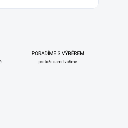
PORADÍME S VÝBĚREM
č
protože sami tvoříme