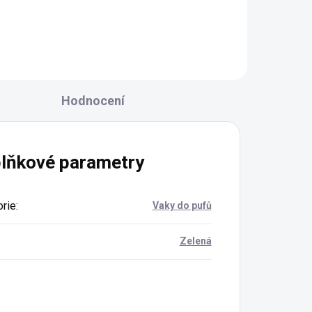
vyrobeno v ČR z
recyklované bavlny
pevná, krásně kulatá,
ideální na macramé i
Hodnocení
háčkování
syté barvy a tuhost tak
akorát
lňkové parametry
rie
:
Vaky do pufů
Zelená