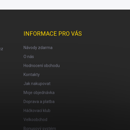
INFORMACE PRO VÁS
Návody zdarma
cz
O nás
Hodnocení obchodu
Kontakty
Jak nakupovat
Moje objednávka
Doprava a platba
Háčkovací klub
Velkoobchod
Bonusový systém