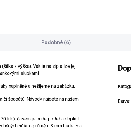
lovalo už tisíce zákaznic.
vyrobeno v ČR z
vyrobeno v ČR z
recyklované bavlny
recyklované bavlny
pevná, krásně kulatá,
pevná, krásně kulatá,
ideální na macramé i
ideální na macramé i
Podobné (6)
háčkování
háčkování
syté barvy a tuhost tak
syté barvy a tuhost tak
akorát
akorát
šířka x výška). Vak je na zip a lze jej
Dop
hankovými slupkami.
aky naplněné a nešijeme na zakázku.
Katego
ůr či špagátů. Návody najdete na našem
Barva
:
 70 litrů, časem je bude potřeba doplnit
 bavlněných šňůr o průměru 3 mm bude cca