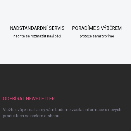
NADSTANDARDNÍ SERVIS
PORADÍME S VÝBĚREM
nechte se rozmazlit naší péčí
protože sami tvoříme
Z
á
p
a
t
í
ODEBÍRAT NEWSLETTER
Vložte svůj e-mail a my vám budeme zasílat informace o nových
produktech na našem e-shopu.