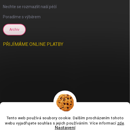
Nechte se rozmazlit naší péčí
Poradíme s výběrem
Archiv
scount
PŘIJÍMÁME ONLINE PLATBY
Tento web používá soubory cookie. Dalším procházením tohoto
Jsme tu pro vás už 11 let❤️
webu vyjadřujete souhlas s jejich používáním. Více informací
zde
.
Nastavení