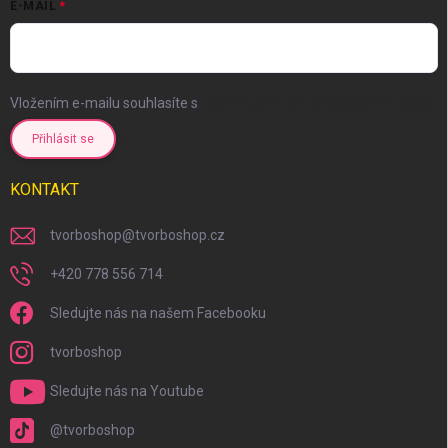
E-MAIL
Vložením e-mailu souhlasíte s
podmínkami ochrany osobních údajů
Přihlásit se
KONTAKT
tvorboshop
@
tvorboshop.cz
+420 778 556 714
Sledujte nás na našem Facebooku
tvorboshop
Sledujte nás na Youtube
@tvorboshop