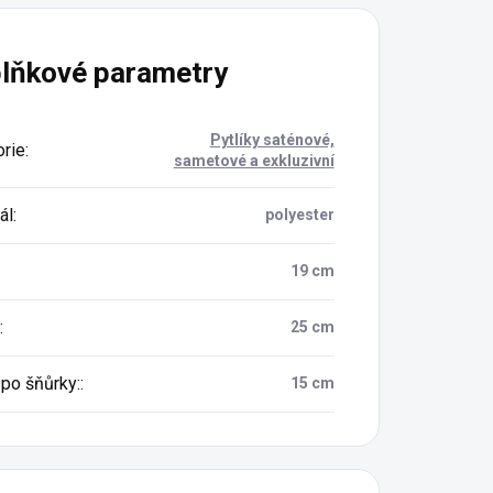
lňkové parametry
Pytlíky saténové,
rie
:
sametové a exkluzivní
ál
:
polyester
19 cm
:
25 cm
po šňůrky:
:
15 cm