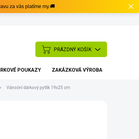
avu za vás platíme my.🚚
PRÁZDNÝ KOŠÍK
NÁKUPNÍ
KOŠÍK
RKOVÉ POUKAZY
ZAKÁZKOVÁ VÝROBA
AKCE
Vánoční dárkový pytlík 19x25 cm