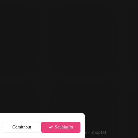
Odmítnout
Souhlasím
Vytvořil Shoptet