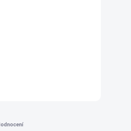
NOSTI DORUČENÍ
Přidat do košíku
odnocení