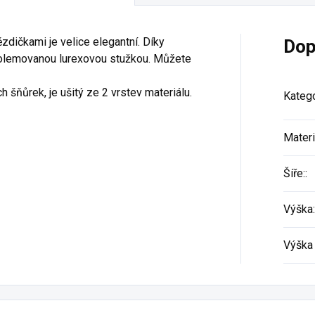
zdičkami je velice elegantní. Díky
Dop
 olemovanou lurexovou stužkou. Můžete
 šňůrek, je ušitý ze 2 vrstev materiálu.
Katego
Materi
Šíře:
:
Výška:
Výška 