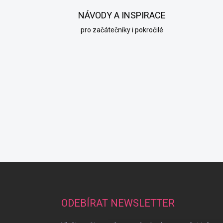
NÁVODY A INSPIRACE
pro začátečníky i pokročilé
Z
á
p
a
ODEBÍRAT NEWSLETTER
t
í