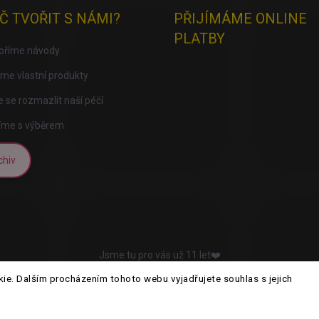
Č TVOŘIT S NÁMI?
PŘIJÍMÁME ONLINE
PLATBY
voříme návody
me vlastní produkty
 se rozmazlit naší péčí
íme s výběrem
chiv
Jsme tu pro vás už 11 let❤️
e. Dalším procházením tohoto webu vyjadřujete souhlas s jejich
ena.
Upravit nastavení cookies