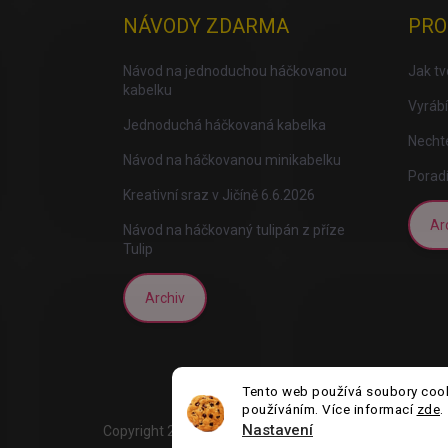
NÁVODY ZDARMA
PRO
Návod na jednoduchou háčkovanou
Jak t
kabelku
Vyrábí
Jednoduchá háčkovaná kabelka
Nechte
Návod na háčkovanou minikabelku
Porad
Kreativní sraz v Jičíně 6.6.2026
Ar
Návod na háčkovaný tulipán z příze
Tulip
Archiv
Tento web používá soubory cooki
používáním. Více informací
zde
.
Nastavení
Copyright 2026
Tvorboshop.cz
. Všechna práva vyhraz