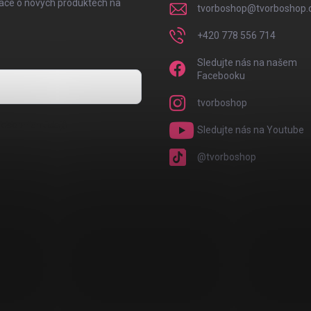
mace o nových produktech na
tvorboshop
@
tvorboshop.
+420 778 556 714
Sledujte nás na našem
Facebooku
tvorboshop
osobních údajů
Sledujte nás na Youtube
@tvorboshop