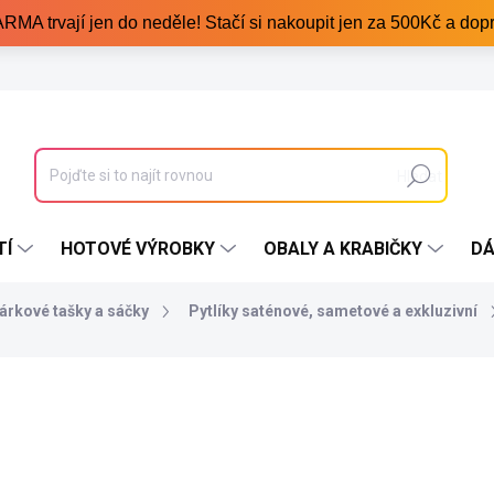
trvají jen do neděle! Stačí si nakoupit jen za 500Kč a dopr
Hledat
TÍ
HOTOVÉ VÝROBKY
OBALY A KRABIČKY
DÁ
árkové tašky a sáčky
Pytlíky saténové, sametové a exkluzivní
102 Kč
56,10 Kč
/ ks