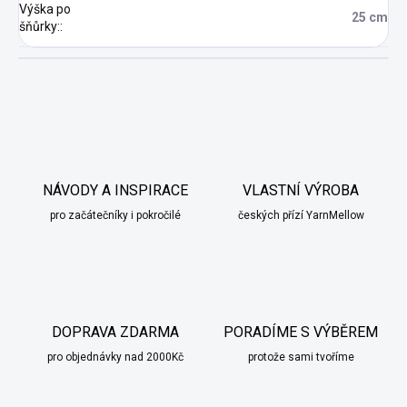
Výška po
25 cm
šňůrky:
:
NÁVODY A INSPIRACE
VLASTNÍ VÝROBA
pro začátečníky i pokročilé
českých přízí YarnMellow
DOPRAVA ZDARMA
PORADÍME S VÝBĚREM
pro objednávky nad 2000Kč
protože sami tvoříme