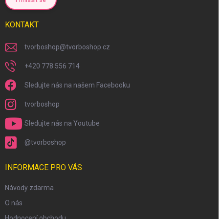
Přihlásit se
KONTAKT
tvorboshop
@
tvorboshop.cz
+420 778 556 714
Sledujte nás na našem Facebooku
tvorboshop
Sledujte nás na Youtube
@tvorboshop
INFORMACE PRO VÁS
Návody zdarma
O nás
Hodnocení obchodu