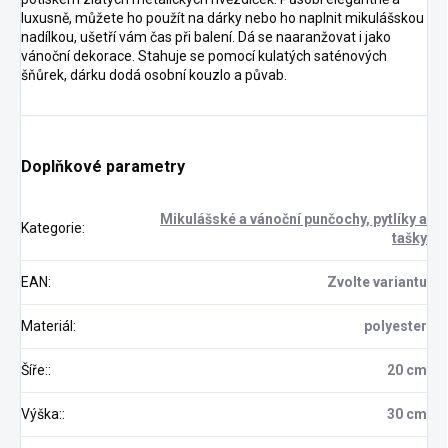
luxusně, můžete ho použít na dárky nebo ho naplnit mikulášskou
nadílkou, ušetří vám čas při balení. Dá se naaranžovat i jako
vánoční dekorace. Stahuje se pomocí kulatých saténových
šňůrek, dárku dodá osobní kouzlo a půvab.
Doplňkové parametry
Mikulášské a vánoční punčochy, pytlíky a
Kategorie
:
tašky
EAN
:
Zvolte variantu
Materiál
:
polyester
Šíře:
:
20 cm
Výška:
:
30 cm