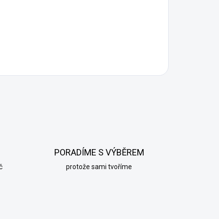
PORADÍME S VÝBĚREM
č
protože sami tvoříme