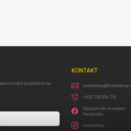
KONTAKT
mace o nových produktech na
tvorboshop
@
tvorboshop.
+420 778 556 714
Sledujte nás na našem
Facebooku
tvorboshop