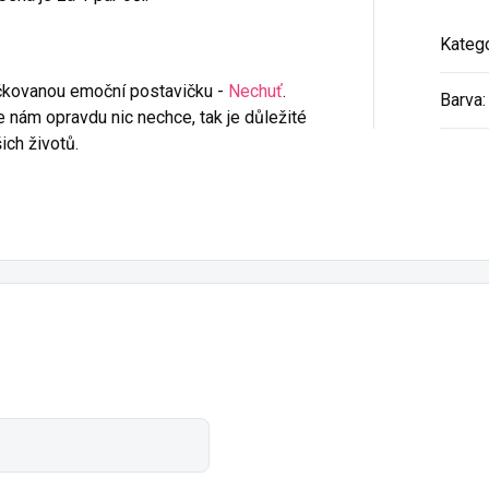
Katego
čkovanou emoční postavičku -
Nechuť
.
Barva
:
 nám opravdu nic nechce, tak je důležité
ich životů.