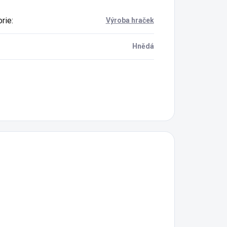
rie
:
Výroba hraček
Hnědá