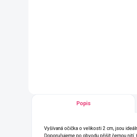
SKLADEM
(2 PÁR)
Vyšívané oči na lišku 4
Vy
cm šedé
1,
32 Kč
30
Do košíku
Popis
Vyšívaná očička o velikosti 2 cm, jsou ideá
Doporučujeme po obvodu přišít černou nití. C