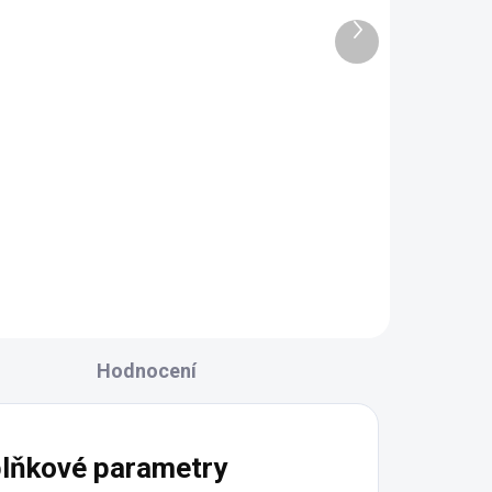
Další
ADEM
SKLADEM
 PÁR)
(5 PÁR)
produkt
ku
Vyšívané oči na panenku
1,5 cm světle zelené
30 Kč
Do košíku
Hodnocení
lňkové parametry