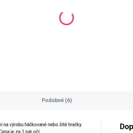
SKL
SKLADEM
(1
(2 PÁR)
Vyšívané oči na panen
šívané oči na panenku
1,5 cm tyrkysové
5 cm světle modré
30 Kč
 Kč
Do košíku
Do košíku
Podobné (6)
lní na výrobu háčkované nebo šité hračky.
Dop
ena je za 1 pár očí.