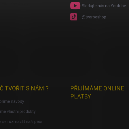
osobních údajů
Sledujte nás na Youtube
@tvorboshop
Č TVOŘIT S NÁMI?
PŘIJÍMÁME ONLINE
PLATBY
voříme návody
me vlastní produkty
 se rozmazlit naší péčí