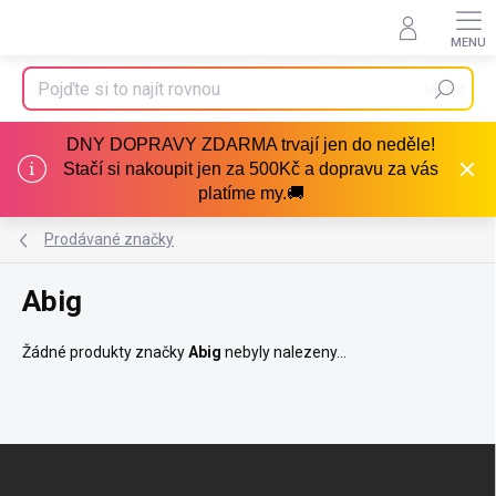
Přejít
na
obsah
Hledat
DNY DOPRAVY ZDARMA trvají jen do neděle!
Stačí si nakoupit jen za 500Kč a dopravu za vás
platíme my.🚚
Prodávané značky
Abig
Žádné produkty značky
Abig
nebyly nalezeny...
Z
á