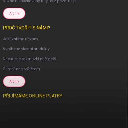
Návod na háčkovaný tulipán z příze Tulip
Archiv
PROČ TVOŘIT S NÁMI?
Jak tvoříme návody
Vyrábíme vlastní produkty
Nechte se rozmazlit naší péčí
Poradíme s výběrem
Archiv
PŘIJÍMÁME ONLINE PLATBY
scount