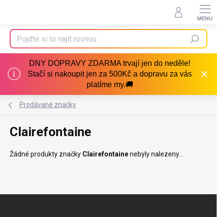
Přejít
na
obsah
Hledat
DNY DOPRAVY ZDARMA trvají jen do neděle!
Stačí si nakoupit jen za 500Kč a dopravu za vás
platíme my.🚚
Prodávané značky
Clairefontaine
Žádné produkty značky
Clairefontaine
nebyly nalezeny...
Z
á