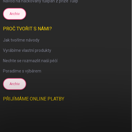
Návod na háčkovaný tulipán z příze Tulip
Archiv
PROČ TVOŘIT S NÁMI?
Jak tvoříme návody
Vyrábíme vlastní produkty
Nechte se rozmazlit naší péčí
Poradíme s výběrem
Archiv
PŘIJÍMÁME ONLINE PLATBY
scount