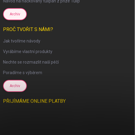
Návod na háčkovaný tulipán z příze Tulip
Archiv
PROČ TVOŘIT S NÁMI?
Jak tvoříme návody
Vyrábíme vlastní produkty
Nechte se rozmazlit naší péčí
Poradíme s výběrem
Archiv
PŘIJÍMÁME ONLINE PLATBY
scount