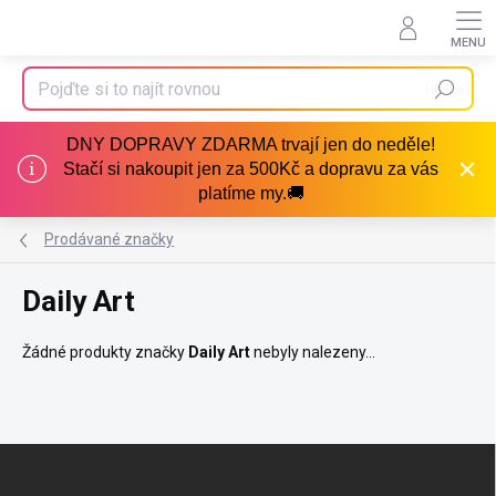
Přejít
na
obsah
Hledat
DNY DOPRAVY ZDARMA trvají jen do neděle!
Stačí si nakoupit jen za 500Kč a dopravu za vás
platíme my.🚚
Prodávané značky
Daily Art
Žádné produkty značky
Daily Art
nebyly nalezeny...
Z
á