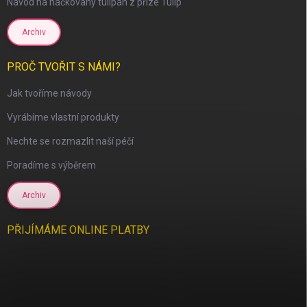
Návod na háčkovaný tulipán z příze Tulip
Archiv
PROČ TVOŘIT S NÁMI?
Jak tvoříme návody
Vyrábíme vlastní produkty
Nechte se rozmazlit naší péčí
Poradíme s výběrem
Archiv
PŘIJÍMÁME ONLINE PLATBY
scount