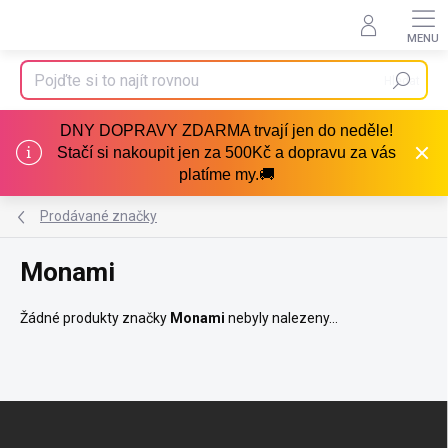
Přejít
na
obsah
Hledat
DNY DOPRAVY ZDARMA trvají jen do neděle!
Stačí si nakoupit jen za 500Kč a dopravu za vás
platíme my.🚚
Prodávané značky
Monami
Žádné produkty značky
Monami
nebyly nalezeny...
Z
á