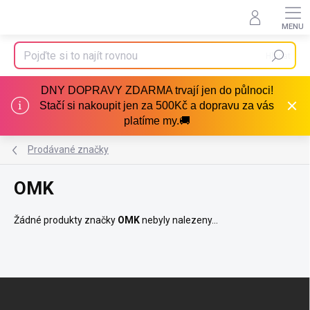
Přejít
na
obsah
Hledat
DNY DOPRAVY ZDARMA trvají jen do půlnoci!
Stačí si nakoupit jen za 500Kč a dopravu za vás
platíme my.🚚
Prodávané značky
OMK
Žádné produkty značky
OMK
nebyly nalezeny...
Z
á