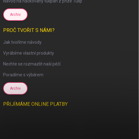
Návod na háčkovaný tulipán z příze Tulip
Archiv
PROČ TVOŘIT S NÁMI?
Jak tvoříme návody
Vyrábíme vlastní produkty
Nechte se rozmazlit naší péčí
Poradíme s výběrem
Archiv
PŘIJÍMÁME ONLINE PLATBY
scount