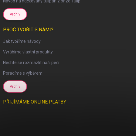
Návod na háčkovaný tulipán z příze Tulip
Archiv
PROČ TVOŘIT S NÁMI?
Jak tvoříme návody
Vyrábíme vlastní produkty
Nechte se rozmazlit naší péčí
Poradíme s výběrem
Archiv
PŘIJÍMÁME ONLINE PLATBY
scount