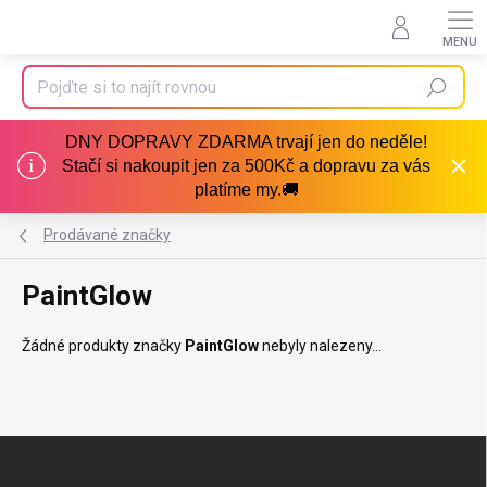
Přejít
na
obsah
Hledat
DNY DOPRAVY ZDARMA trvají jen do neděle!
Stačí si nakoupit jen za 500Kč a dopravu za vás
platíme my.🚚
Prodávané značky
PaintGlow
Žádné produkty značky
PaintGlow
nebyly nalezeny...
Z
á