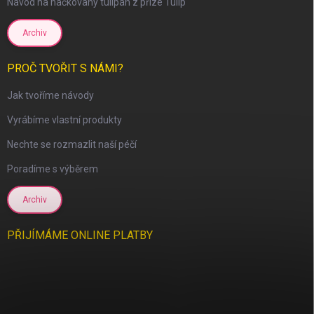
Návod na háčkovaný tulipán z příze Tulip
Archiv
PROČ TVOŘIT S NÁMI?
Jak tvoříme návody
Vyrábíme vlastní produkty
Nechte se rozmazlit naší péčí
Poradíme s výběrem
Archiv
PŘIJÍMÁME ONLINE PLATBY
scount