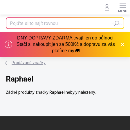
Přejít
na
obsah
Hledat
DNY DOPRAVY ZDARMA trvají jen do půlnoci!
Stačí si nakoupit jen za 500Kč a dopravu za vás
platíme my.🚚
Prodávané značky
Raphael
Žádné produkty značky
Raphael
nebyly nalezeny...
Z
á