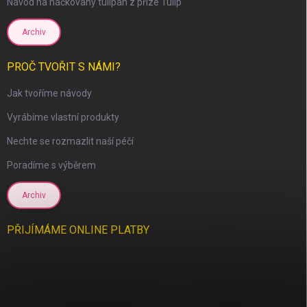
Návod na háčkovaný tulipán z příze Tulip
Archiv
PROČ TVOŘIT S NÁMI?
Jak tvoříme návody
Vyrábíme vlastní produkty
Nechte se rozmazlit naší péčí
Poradíme s výběrem
Archiv
PŘIJÍMÁME ONLINE PLATBY
scount