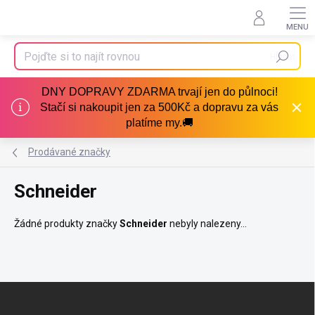
Přejít
na
obsah
Hledat
DNY DOPRAVY ZDARMA trvají jen do půlnoci!
Stačí si nakoupit jen za 500Kč a dopravu za vás
platíme my.🚚
Prodávané značky
Schneider
Žádné produkty značky
Schneider
nebyly nalezeny...
Z
á