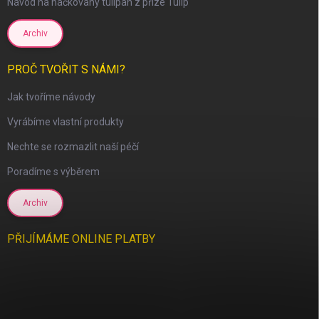
Návod na háčkovaný tulipán z příze Tulip
Archiv
PROČ TVOŘIT S NÁMI?
Jak tvoříme návody
Vyrábíme vlastní produkty
Nechte se rozmazlit naší péčí
Poradíme s výběrem
Archiv
PŘIJÍMÁME ONLINE PLATBY
scount