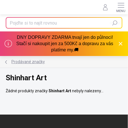
Přejít
na
obsah
Hledat
DNY DOPRAVY ZDARMA trvají jen do půlnoci!
Stačí si nakoupit jen za 500Kč a dopravu za vás
platíme my.🚚
Prodávané značky
Shinhart Art
Žádné produkty značky
Shinhart Art
nebyly nalezeny...
Z
á