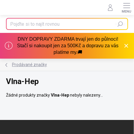
Přejít
na
obsah
Hledat
DNY DOPRAVY ZDARMA trvají jen do půlnoci!
Stačí si nakoupit jen za 500Kč a dopravu za vás
platíme my.🚚
Prodávané značky
Vlna-Hep
Žádné produkty značky
Vlna-Hep
nebyly nalezeny...
Z
á