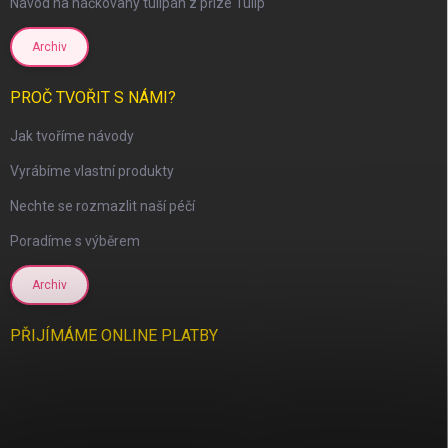
Návod na háčkovaný tulipán z příze Tulip
Archiv
PROČ TVOŘIT S NÁMI?
Jak tvoříme návody
Vyrábíme vlastní produkty
Nechte se rozmazlit naší péčí
Poradíme s výběrem
Archiv
PŘIJÍMÁME ONLINE PLATBY
scount