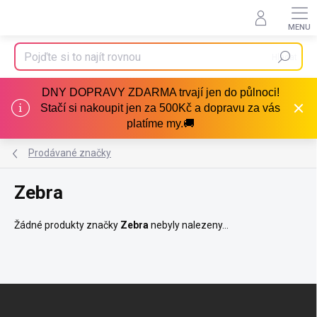
Přejít
na
obsah
Hledat
DNY DOPRAVY ZDARMA trvají jen do půlnoci!
Stačí si nakoupit jen za 500Kč a dopravu za vás
platíme my.🚚
Prodávané značky
Zebra
Žádné produkty značky
Zebra
nebyly nalezeny...
Z
á