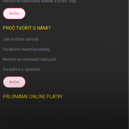
Návod na háčkovaný tulipán z příze Tulip
Archiv
PROČ TVOŘIT S NÁMI?
Jak tvoříme návody
Vyrábíme vlastní produkty
Nechte se rozmazlit naší péčí
Poradíme s výběrem
Archiv
PŘIJÍMÁME ONLINE PLATBY
scount