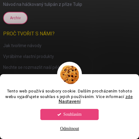
Návod na háčkovaný tulipán z příze Tulip
Archiv
PROČ TVOŘIT S NÁMI?
Jak tvoříme návody
Vyrábíme vlastní produkty
Nechte se rozmazlit naší péčí
Poradíme s výběrem
Tento web používá soubory cookie. Dalším procházením tohoto
Archiv
webu vyjadřujete souhlas s jejich používáním. Více informací
zde
.
Nastavení
PŘIJÍMÁME ONLINE PLATBY
Souhlasím
Odmítnout