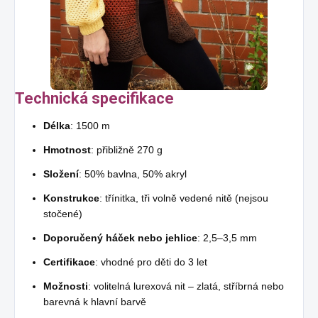
Technická specifikace
Délka
: 1500 m
Hmotnost
: přibližně 270 g
Složení
: 50% bavlna, 50% akryl
Konstrukce
: třínitka, tři volně vedené nitě (nejsou
stočené)
Doporučený háček nebo jehlice
: 2,5–3,5 mm
Certifikace
: vhodné pro děti do 3 let
Možnosti
: volitelná lurexová nit – zlatá, stříbrná nebo
barevná k hlavní barvě