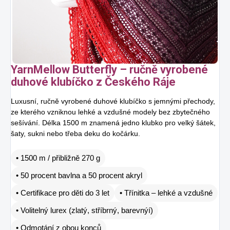
YarnMellow Butterfly – ručně vyrobené
duhové klubíčko z Českého Ráje
Luxusní, ručně vyrobené duhové klubíčko s jemnými přechody,
ze kterého vzniknou lehké a vzdušné modely bez zbytečného
sešívání. Délka 1500 m znamená jedno klubko pro velký šátek,
šaty, sukni nebo třeba deku do kočárku.
• 1500 m / přibližně 270 g
• 50 procent bavlna a 50 procent akryl
• Certifikace pro děti do 3 let
• Třínitka – lehké a vzdušné
• Volitelný lurex (zlatý, stříbrný, barevnýí)
• Odmotání z obou konců