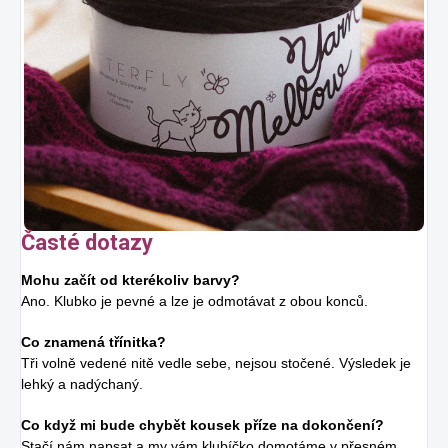
Časté dotazy
Mohu začít od kterékoliv barvy?
Ano. Klubko je pevné a lze je odmotávat z obou konců.
Co znamená třínitka?
Tři volně vedené nitě vedle sebe, nejsou stočené. Výsledek je
lehký a nadýchaný.
Co když mi bude chybět kousek příze na dokončení?
Stačí nám napsat a my vám klubíčko domotáme v přesném