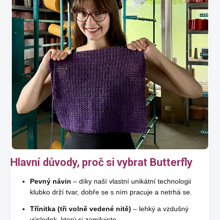
Hlavní důvody, proč si vybrat Butterfly
Pevný návin
– díky naší vlastní unikátní technologii
klubko drží tvar, dobře se s ním pracuje a netrhá se.
Třínitka (tři volně vedené nitě)
– lehký a vzdušný
výsledek, který si zamilujete.