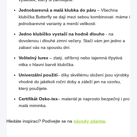
Jednobarevná a malá klubka do páru
– Všechna
klubíčka Butterfly se dají mezi sebou kombinovat- máme i
jednobarevné varianty a menší velikosti.
Jedno klubíčko vystačí na hodně dlouho
- na
dovolenou i dlouhé zimní večery. Stačí vám jen jedno a
zabaví vás na spoustu dní.
Volitelný lurex
– zlatý, stříbrný nebo tajemná třpytivá
nitka v hlavní barvě klubíčka.
Univerzální použití
– díky skvělému složení jsou výrobky
vhodné do jakékoli roční doby a záleží jen na vzorku,
který použijete.
Certifikát Oeko-tex
– materiál je naprosto bezpečný i pro
malá miminka.
Hledáte inspiraci? Podívejte se na
návody zdarma
.