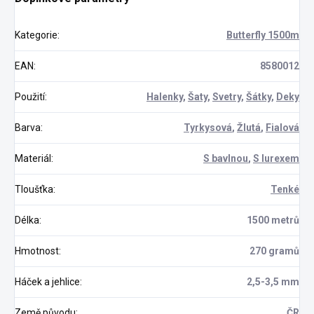
Kategorie
:
Butterfly 1500m
EAN
:
8580012
Použití
:
Halenky
,
Šaty
,
Svetry
,
Šátky
,
Deky
Barva
:
Tyrkysová
,
Žlutá
,
Fialová
Materiál
:
S bavlnou
,
S lurexem
Tloušťka
:
Tenké
Délka
:
1500 metrů
Hmotnost
:
270 gramů
Háček a jehlice
:
2,5-3,5 mm
Země původu
:
ČR