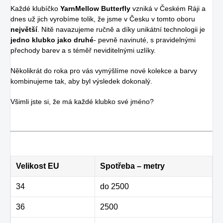
Každé klubíčko
YarnMellow Butterfly
vzniká v Českém Ráji a
dnes už jich vyrobíme tolik, že jsme v Česku v tomto oboru
největší
. Nitě navazujeme ručně a díky unikátní technologii je
jedno klubko jako druhé
- pevně navinuté, s pravidelnými
přechody barev a s téměř neviditelnými uzlíky.
Několikrát do roka pro vás vymýšlíme nové kolekce a barvy
kombinujeme tak, aby byl výsledek dokonalý.
Všimli jste si, že má každé klubko své jméno?
Velikost EU
Spotřeba – metry
34
do 2500
36
2500