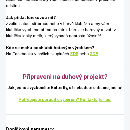
odstínu.
Jak přidat lurexovou nit?
Zvolte zlatou, stříbrnou nebo v barvě klubíčka a my vám
klubíčko vyrobíme přímo na míru. Lurex je barevný a tvoří v
klubíčku lehký melír, který vypadá naprosto úžasně!
Kde se mohu pochlubit hotovým výrobkem?
Na Facebooku v našich skupinách
ZDE
nebo
ZDE
.
Připraveni na duhový projekt?
Jak jednou vyzkoušíte Butterfly, už nebudete chtít nic jiného!
Potřebujete poradit s výběrem? Kontaktujte nás.
Doplňkové parametry