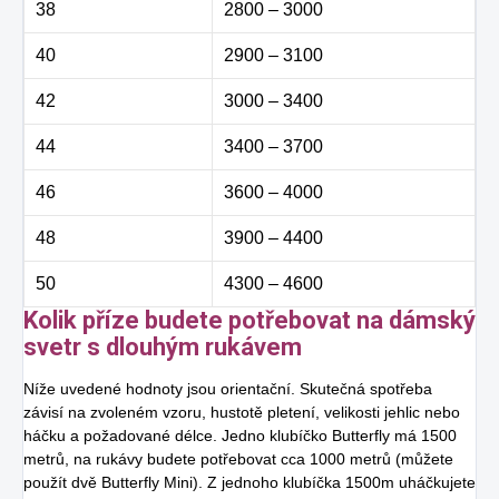
38
2800 – 3000
40
2900 – 3100
42
3000 – 3400
44
3400 – 3700
46
3600 – 4000
48
3900 – 4400
50
4300 – 4600
Kolik příze budete potřebovat na dámský
svetr s dlouhým rukávem
Níže uvedené hodnoty jsou orientační. Skutečná spotřeba
závisí na zvoleném vzoru, hustotě pletení, velikosti jehlic nebo
háčku a požadované délce. Jedno klubíčko Butterfly má 1500
metrů, na rukávy budete potřebovat cca 1000 metrů (můžete
použít dvě Butterfly Mini). Z jednoho klubíčka 1500m uháčkujete