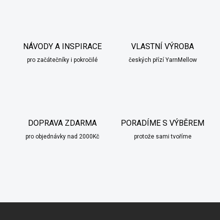
NÁVODY A INSPIRACE
VLASTNÍ VÝROBA
pro začátečníky i pokročilé
českých přízí YarnMellow
DOPRAVA ZDARMA
PORADÍME S VÝBĚREM
pro objednávky nad 2000Kč
protože sami tvoříme
scount
Z
á