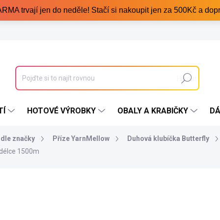
trvají jen do neděle! Stačí si nakoupit jen za 500Kč a dopr
Hledat
TÍ
HOTOVÉ VÝROBKY
OBALY A KRABIČKY
DÁ
odle značky
Příze YarnMellow
Duhová klubíčka Butterfly
 délce 1500m
699 Kč
/ ks