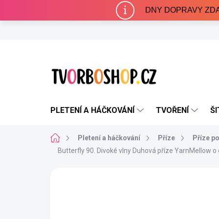
Přejít
DNY DOPRAVY ZDARMA 
na
obsah
PLETENÍ A HÁČKOVÁNÍ
TVOŘENÍ
ŠI
Domů
Pletení a háčkování
Příze
Příze p
Butterfly 90. Divoké vlny
Duhová příze YarnMellow o
3 hodnocení
Podrobnosti hodnocení
NAŠE VÝROBA