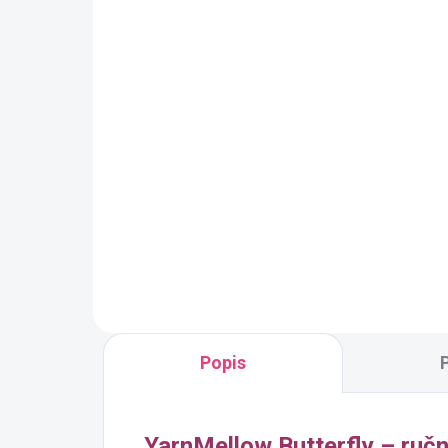
modrá
Pi
Jednobarevná příze
Jed
YarnMellow o délce 1500m
Yar
520 Kč
52
Detail
Butterfly Mono 1500 m
je
But
jednobarevné, ručně vinuté
jed
klubíčko, které nechá vyniknout
klub
vzoru i tvaru projektu. Díky
vzor
dlouhému návinu zvládnete i
dlo
větší kousek z jednoho klubka a
větš
navíc si užijete plynulou práci bez
naví
přechodů.
pře
Popis
Délka:
1500 m (cca 270 g)
Složení:
50 % bavlna / 50
% akryl
Vhodné pro:
šátky, svetry,
YarnMellow Butterfly – ruč