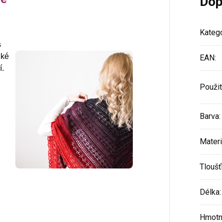
Dop
vesty, sukně, deky i
vesty, sukně, deky i
doplňky
doplňky
Katego
s
hké
EAN
:
í.
Použit
Barva
:
Materi
Tloušť
Délka
:
Hmotn