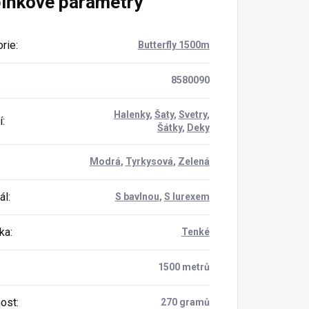
lňkové parametry
vesty, sukně, deky i
doplňky
rie
:
Butterfly 1500m
8580090
Halenky
,
Šaty
,
Svetry
,
í
:
Šátky
,
Deky
Modrá
,
Tyrkysová
,
Zelená
ál
:
S bavlnou
,
S lurexem
ka
:
Tenké
1500 metrů
ost
:
270 gramů