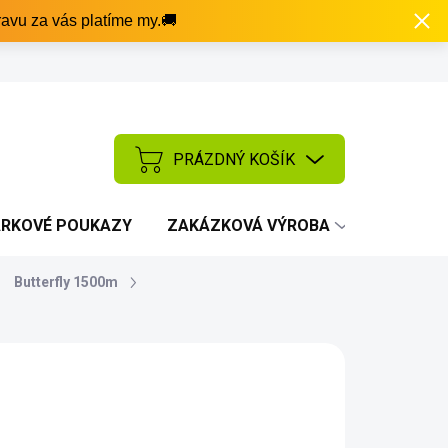
avu za vás platíme my.🚚
PRÁZDNÝ KOŠÍK
NÁKUPNÍ
KOŠÍK
RKOVÉ POUKAZY
ZAKÁZKOVÁ VÝROBA
AKCE
Butterfly 1500m