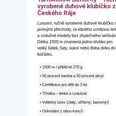
vesty, sukně, deky i
vyrobené duhové klubíčko z
doplňky
Českého Ráje
Luxusní, ručně vyrobené duhové klubíčko 
jemnými přechody, ze kterého vzniknou le
a vzdušné modely bez zbytečného sešíván
Délka 1500 m znamená jedno klubko pro
velký šátek, šaty, sukni nebo třeba deku do
kočárku.
• 1500 m / přibližně 270 g
• 50 procent bavlna a 50 procent akryl
• Certifikace pro děti do 3 let
• Třínitka – lehké a vzdušné
• Volitelný lurex (zlatý, stříbrný, barevnýí)
• Odmotání z obou konců