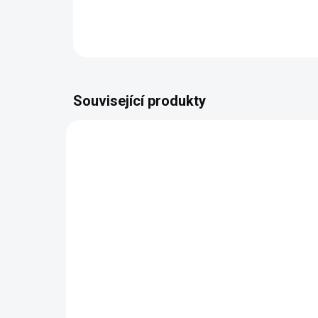
Související produkty
NAŠE VÝROBA
NAŠE 
VYROBÍME DO 14 DNŮ
(1079 KS)
Butterfly Mono světle
Bu