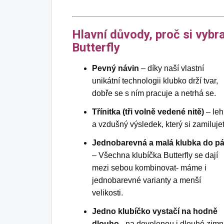
Hlavní důvody, proč si vybr
Butterfly
Pevný návin
– díky naší vlastní
unikátní technologii klubko drží tvar,
dobře se s ním pracuje a netrhá se.
Třínitka (tři volně vedené nitě)
– leh
a vzdušný výsledek, který si zamiluje
Jednobarevná a malá klubka do p
– Všechna klubíčka Butterfly se dají
mezi sebou kombinovat- máme i
jednobarevné varianty a menší
velikosti.
Jedno klubíčko vystačí na hodně
dlouho
- na dovolenou i dlouhé zimn