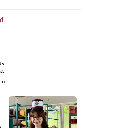
at
ký
te.
áru
í