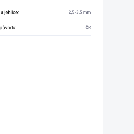
a jehlice
:
2,5-3,5 mm
původu
:
ČR