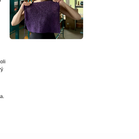
oli
rý
a.