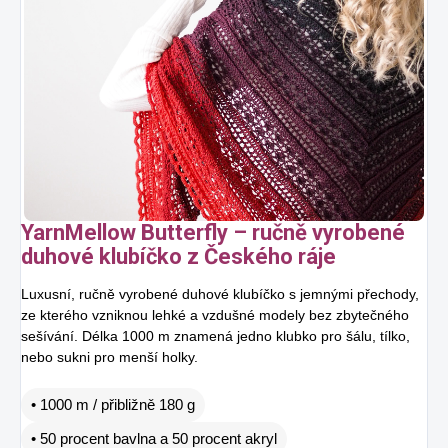
YarnMellow Butterfly – ručně vyrobené
duhové klubíčko z Českého ráje
Luxusní, ručně vyrobené duhové klubíčko s jemnými přechody,
ze kterého vzniknou lehké a vzdušné modely bez zbytečného
sešívání. Délka 1000 m znamená jedno klubko pro šálu, tílko,
nebo sukni pro menší holky.
• 1000 m / přibližně 180 g
• 50 procent bavlna a 50 procent akryl