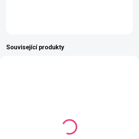
Složení
: 50% bavlna, 50% akryl
DETAILNÍ INFORMACE
ZEPTAT SE
HLÍDAT
Související produkty
NAŠE VÝROBA
NAŠE VÝROBA
VYROBÍME DO 14 DNŮ
VYROBÍME DO 14 DNŮ
(986 KS)
(1167 KS)
Butterfly Midi Mono
Butterfly Midi Mono
Tmavá tyrkysová
Čokoládová
Jednobarevná příze
Jednobarevná příze