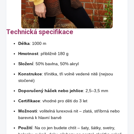
Technická specifikace
Délka
: 1000 m
Hmotnost
: přibližně 180 g
Složení
: 50% bavlna, 50% akryl
Konstrukce
: třínitka, tři volně vedené nitě (nejsou
stočené)
Doporučený háček nebo jehlice
: 2,5–3,5 mm
Certifikace
: vhodné pro děti do 3 let
Možnosti
: volitelná lurexová nit – zlatá, stříbrná nebo
barevná k hlavní barvě
Použití
: Na co jen budete chtít – šaty, šátky, svetry,