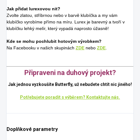
Jak přidat lurexovou nit?
Zvolte zlatou, stříbrnou nebo v barvě klubíčka a my vám
klubíčko vyrobíme přímo na míru. Lurex je barevný a tvoří v
klubíčku lehký melír, který vypadá naprosto úžasně!
Kde se mohu pochlubit hotovým výrobkem?
Na Facebooku v našich skupinách
ZDE
nebo
ZDE
.
Připraveni na duhový projekt?
Jak jednou vyzkoušíte Butterfly, už nebudete chtít nic jiného!
Potřebujete poradit s výběrem? Kontaktujte nás.
Doplňkové parametry