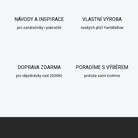
NÁVODY A INSPIRACE
VLASTNÍ VÝROBA
pro začátečníky i pokročilé
českých přízí YarnMellow
DOPRAVA ZDARMA
PORADÍME S VÝBĚREM
pro objednávky nad 2000Kč
protože sami tvoříme
scount
Z
á
p