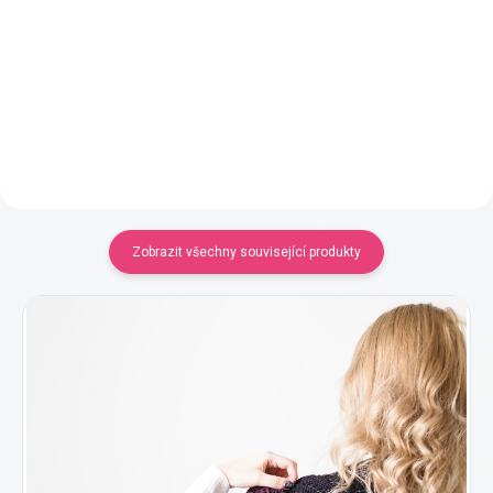
YarnMellow o délce 1000m
YarnMellow o délce 1000m
420 Kč
420 Kč
Detail
Detail
Zobrazit všechny související produkty