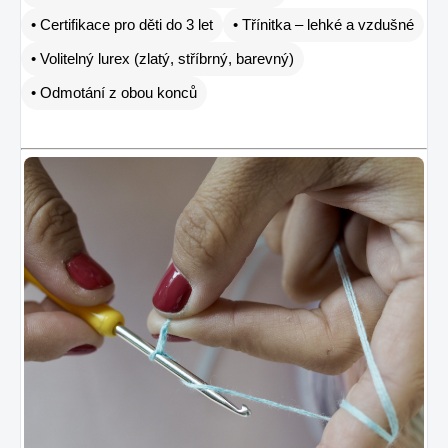
• Certifikace pro děti do 3 let
• Třínitka – lehké a vzdušné
• Volitelný lurex (zlatý, stříbrný, barevný)
• Odmotání z obou konců