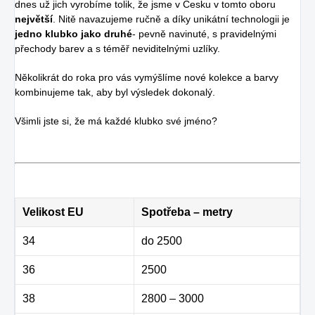
dnes už jich vyrobíme tolik, že jsme v Česku v tomto oboru
největší
. Nitě navazujeme ručně a díky unikátní technologii je
jedno klubko jako druhé
- pevně navinuté, s pravidelnými
přechody barev a s téměř neviditelnými uzlíky.
Několikrát do roka pro vás vymýšlíme nové kolekce a barvy
kombinujeme tak, aby byl výsledek dokonalý.
Všimli jste si, že má každé klubko své jméno?
Velikost EU
Spotřeba – metry
34
do 2500
36
2500
38
2800 – 3000