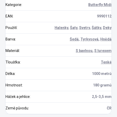
Kategorie
:
Butterfly Midi
EAN
:
9990112
Použití
:
Halenky
,
Šaty
,
Svetry
,
Šátky
,
Deky
Barva
:
Šedá
,
Tyrkysová
,
Hnědá
Materiál
:
S bavlnou
,
S lurexem
Tloušťka
:
Tenké
Délka
:
1000 metrů
Hmotnost
:
180 gramů
Háček a jehlice
:
2,5-3,5 mm
Země původu
:
ČR