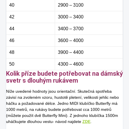
40
2900 – 3100
42
3000 – 3400
44
3400 – 3700
46
3600 – 4000
48
3900 – 4400
50
4300 – 4600
Kolik příze budete potřebovat na dámský
svetr s dlouhým rukávem
Níže uvedené hodnoty jsou orientační. Skutečná spotřeba
závisí na zvoleném vzoru, hustotě pletení, velikosti jehlic nebo
háčku a požadované délce. Jedno MIDI klubíčko Butterfly má
1000 metrů, na rukávy budete potřebovat cca 1000 metrů
(můžete použít dvě Butterfly Mini). Z jednoho klubíčka 1500m
uháčkujete dlouhou vestu- návod najdete
ZDE
.