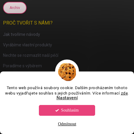
Archiv
PROČ TVOŘIT S NÁMI?
Jak tvoříme návody
Vyrábíme vlastní produkty
Nechte se rozmazlit naší péčí
Poradíme s výběrem
Archiv
Tento web používá soubory cookie. Dalším procházením tohoto
webu vyjadřujete souhlas s jejich používáním. Více informací
zde
.
PŘIJÍMÁME ONLINE PLATBY
Nastavení
Souhlasím
Odmítnout