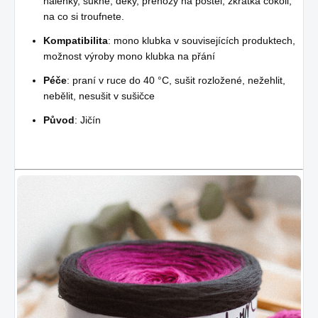
halenky, sukně, deky, přehozy na postel, zkrátka cokoli,
na co si troufnete.
Kompatibilita
: mono klubka v souvisejících produktech,
možnost výroby mono klubka na přání
Péče
: praní v ruce do 40 °C, sušit rozložené, nežehlit,
nebělit, nesušit v sušičce
Původ
: Jičín