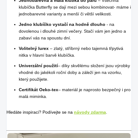
Jednobarevná a malá klubka do páru
– Všechna
klubíčka Butterfly se dají mezi sebou kombinovat- máme i
jednobarevné varianty a menší či větší velikosti.
Jedno klubíčko vystačí na hodně dlouho
- na
dovolenou i dlouhé zimní večery. Stačí vám jen jedno a
zabaví vás na spoustu dní.
Volitelný lurex
– zlatý, stříbrný nebo tajemná třpytivá
nitka v hlavní barvě klubíčka.
Univerzální použití
– díky skvělému složení jsou výrobky
vhodné do jakékoli roční doby a záleží jen na vzorku,
který použijete.
Certifikát Oeko-tex
– materiál je naprosto bezpečný i pro
malá miminka.
Hledáte inspiraci? Podívejte se na
návody zdarma
.