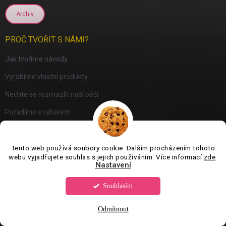
Archiv
PROČ TVOŘIT S NÁMI?
Jak tvoříme návody
Vyrábíme vlastní produkty
Nechte se rozmazlit naší péčí
Poradíme s výběrem
Archiv
Tento web používá soubory cookie. Dalším procházením tohoto
webu vyjadřujete souhlas s jejich používáním. Více informací
zde
.
PŘIJÍMÁME ONLINE PLATBY
Nastavení
Souhlasím
Odmítnout