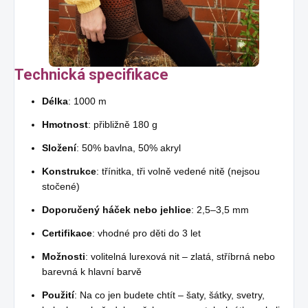
Technická specifikace
Délka
: 1000 m
Hmotnost
: přibližně 180 g
Složení
: 50% bavlna, 50% akryl
Konstrukce
: třínitka, tři volně vedené nitě (nejsou
stočené)
Doporučený háček nebo jehlice
: 2,5–3,5 mm
Certifikace
: vhodné pro děti do 3 let
Možnosti
: volitelná lurexová nit – zlatá, stříbrná nebo
barevná k hlavní barvě
Použití
: Na co jen budete chtít – šaty, šátky, svetry,