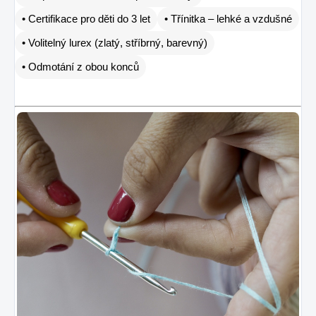
• Certifikace pro děti do 3 let
• Třínitka – lehké a vzdušné
• Volitelný lurex (zlatý, stříbrný, barevný)
• Odmotání z obou konců