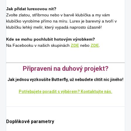
Jak přidat lurexovou nit?
Zvolte zlatou, stříbrnou nebo v barvě klubíčka a my vám
klubíčko vyrobíme přímo na míru. Lurex je barevný a tvoří v
klubíčku lehký melír, který vypadá naprosto úžasně!
Kde se mohu pochlubit hotovým výrobkem?
Na Facebooku v našich skupinách
ZDE
nebo
ZDE
.
Připraveni na duhový projekt?
Jak jednou vyzkoušíte Butterfly, už nebudete chtít nic jiného!
Potřebujete poradit s výběrem? Kontaktujte nás.
Doplňkové parametry