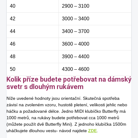
40
2900 – 3100
42
3000 – 3400
44
3400 – 3700
46
3600 – 4000
48
3900 – 4400
50
4300 – 4600
Kolik příze budete potřebovat na dámský
svetr s dlouhým rukávem
Níže uvedené hodnoty jsou orientační. Skutečná spotřeba
závisí na zvoleném vzoru, hustotě pletení, velikosti jehlic nebo
háčku a požadované délce. Jedno MIDI klubíčko Butterfly má
1000 metrů, na rukávy budete potřebovat cca 1000 metrů
(můžete použít dvě Butterfly Mini). Z jednoho klubíčka 1500m
uháčkujete dlouhou vestu- návod najdete
ZDE
.