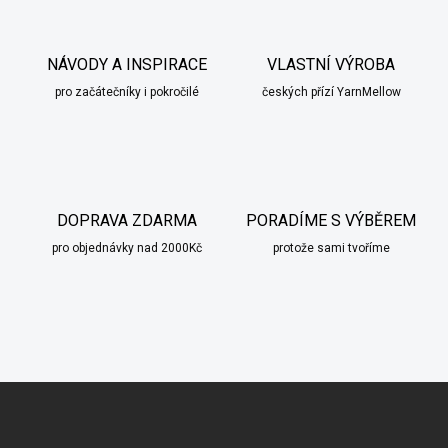
NÁVODY A INSPIRACE
VLASTNÍ VÝROBA
pro začátečníky i pokročilé
českých přízí YarnMellow
DOPRAVA ZDARMA
PORADÍME S VÝBĚREM
pro objednávky nad 2000Kč
protože sami tvoříme
scount
Z
á
p