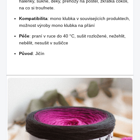
halenky, sukně, deky, přehozy na postel, zkrátka cokoli,
na co si troufnete.
Kompatibilita
: mono klubka v souvisejících produktech,
možnost výroby mono klubka na přání
Péče
: praní v ruce do 40 °C, sušit rozložené, nežehlit,
nebělit, nesušit v sušičce
Původ
: Jičín