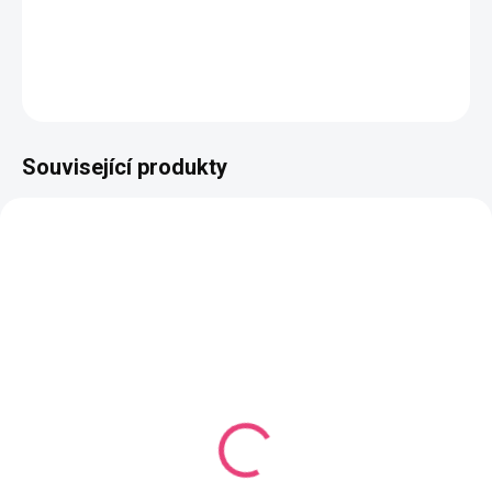
Složení
: 50% bavlna, 50% akryl
DETAILNÍ INFORMACE
ZEPTAT SE
HLÍDAT
Související produkty
NAŠE VÝROBA
NAŠE VÝROBA
VYROBÍME DO 14 DNŮ
(928 KS)
VYROBÍME DO 14 DNŮ
(1118 KS)
Butterfly Midi Mono
Butterfly Midi Mono
barva na přání
Světle modrá
Jednobarevná příze