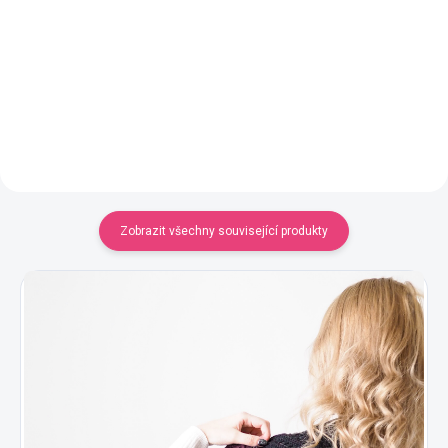
Jednobarevná příze
YarnMellow o délce 1000m
420 Kč
YarnMellow o délce 1000m
420 Kč
Detail
Detail
Zobrazit všechny související produkty