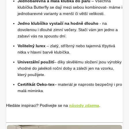
Jednobarevná a malá klubka do páru
– Všechna
klubíčka Butterfly se dají mezi sebou kombinovat- máme i
jednobarevné varianty a menší či větší velikosti.
Jedno klubíčko vystačí na hodně dlouho
- na
dovolenou i dlouhé zimní večery. Stačí vám jen jedno a
zabaví vás na spoustu dní.
Volitelný lurex
– zlatý, stříbrný nebo tajemná třpytivá
nitka v hlavní barvě klubíčka.
Univerzální použití
– díky skvělému složení jsou výrobky
vhodné do jakékoli roční doby a záleží jen na vzorku,
který použijete.
Certifikát Oeko-tex
– materiál je naprosto bezpečný i pro
malá miminka.
Hledáte inspiraci? Podívejte se na
návody zdarma
.