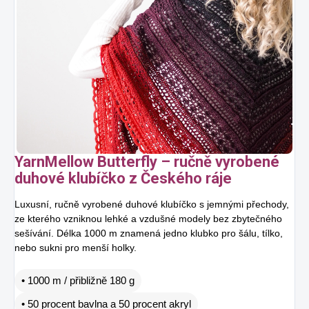
YarnMellow Butterfly – ručně vyrobené
duhové klubíčko z Českého ráje
Luxusní, ručně vyrobené duhové klubíčko s jemnými přechody,
ze kterého vzniknou lehké a vzdušné modely bez zbytečného
sešívání. Délka 1000 m znamená jedno klubko pro šálu, tílko,
nebo sukni pro menší holky.
• 1000 m / přibližně 180 g
• 50 procent bavlna a 50 procent akryl