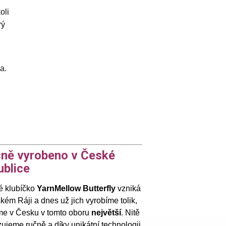
oli
rý
a.
ně vyrobeno v České
ublice
 klubíčko
YarnMellow Butterfly
vzniká
kém Ráji a dnes už jich vyrobíme tolik,
me v Česku v tomto oboru
největší
. Nitě
ujeme ručně a díky unikátní technologii