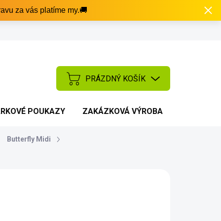
avu za vás platíme my.🚚
PRÁZDNÝ KOŠÍK
NÁKUPNÍ
KOŠÍK
RKOVÉ POUKAZY
ZAKÁZKOVÁ VÝROBA
AKCE
Butterfly Midi