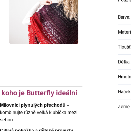
Barva
:
Materi
Tloušť
Délka
:
Hmotn
 koho je Butterfly ideální
Háček 
Milovníci plynulých přechodů
–
Země 
kombinujte různě velká klubíčka mezi
sebou.
Citlivá pokožka a dětské projekty
–