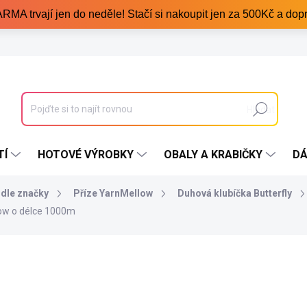
trvají jen do neděle! Stačí si nakoupit jen za 500Kč a dopr
Hledat
TÍ
HOTOVÉ VÝROBKY
OBALY A KRABIČKY
DÁ
odle značky
Příze YarnMellow
Duhová klubíčka Butterfly
ow o délce 1000m
549 Kč
/ ks