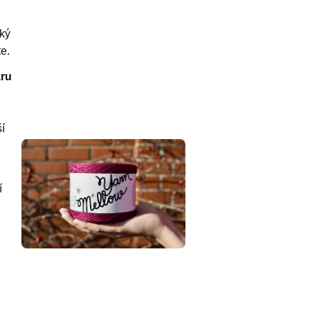
ký
te.
áru
í
í