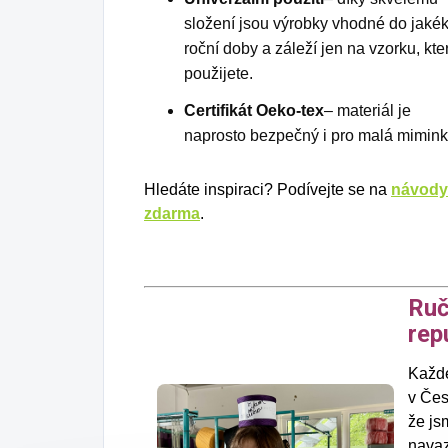
složení jsou výrobky vhodné do jakék
roční doby a záleží jen na vzorku, kte
použijete.
Certifikát Oeko-tex
– materiál je
naprosto bezpečný i pro malá mimink
Hledáte inspiraci? Podívejte se na
návody
zdarma
.
Ruč
rep
Každé
v Čes
že js
navaz