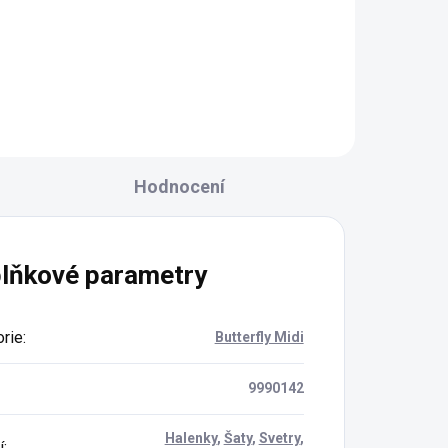
l
Detail
Hodnocení
lňkové parametry
rie
:
Butterfly Midi
9990142
Halenky
,
Šaty
,
Svetry
,
í
: