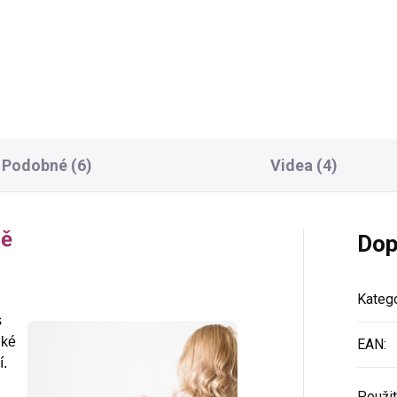
Do košíku
Detai
Podobné (6)
Videa (4)
ně
Dop
Katego
s
hké
EAN
:
í.
Použit