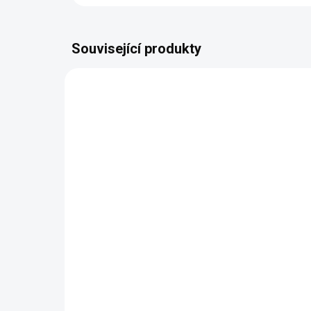
Související produkty
NAŠE VÝROBA
VYROBÍME DO 14 DNŮ
(928 KS)
Butterfly Midi Mono
Há
barva na přání
ruk
Jednobarevná příze
50
YarnMellow o délce 1000m
420 Kč