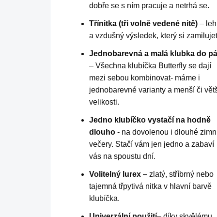
dobře se s ním pracuje a netrhá se.
Třínitka (tři volně vedené nitě)
– leh
a vzdušný výsledek, který si zamiluje
Jednobarevná a malá klubka do p
– Všechna klubíčka Butterfly se dají
mezi sebou kombinovat- máme i
jednobarevné varianty a menší či větš
velikosti.
Jedno klubíčko vystačí na hodně
dlouho
- na dovolenou i dlouhé zimn
večery. Stačí vám jen jedno a zabaví
vás na spoustu dní.
Volitelný lurex
– zlatý, stříbrný nebo
tajemná třpytivá nitka v hlavní barvě
klubíčka.
Univerzální použití
– díky skvělému