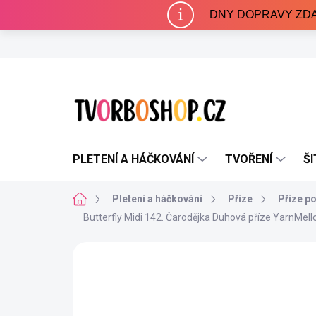
Přejít
DNY DOPRAVY ZDARMA 
na
obsah
PLETENÍ A HÁČKOVÁNÍ
TVOŘENÍ
ŠI
Domů
Pletení a háčkování
Příze
Příze p
Butterfly Midi 142. Čarodějka
Duhová příze YarnMell
Neohodnoceno
Podrobnosti hodnocení
NAŠE VÝROBA