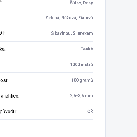
Šátky
,
Deky
Zelená
,
Růžová
,
Fialová
ál
:
S bavlnou
,
S lurexem
ka
:
Tenké
1000 metrů
ost
:
180 gramů
a jehlice
:
2,5-3,5 mm
původu
:
ČR