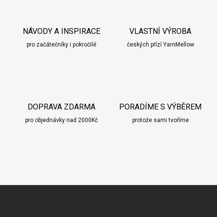
NÁVODY A INSPIRACE
VLASTNÍ VÝROBA
pro začátečníky i pokročilé
českých přízí YarnMellow
DOPRAVA ZDARMA
PORADÍME S VÝBĚREM
pro objednávky nad 2000Kč
protože sami tvoříme
scount
Z
á
p