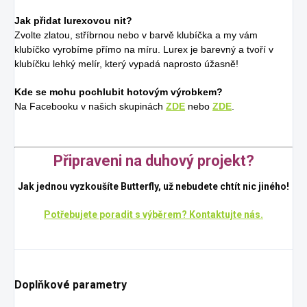
Jak přidat lurexovou nit?
Zvolte zlatou, stříbrnou nebo v barvě klubíčka a my vám
klubíčko vyrobíme přímo na míru. Lurex je barevný a tvoří v
klubíčku lehký melír, který vypadá naprosto úžasně!
Kde se mohu pochlubit hotovým výrobkem?
Na Facebooku v našich skupinách
ZDE
nebo
ZDE
.
Připraveni na duhový projekt?
Jak jednou vyzkoušíte Butterfly, už nebudete chtít nic jiného!
Potřebujete poradit s výběrem? Kontaktujte nás.
Doplňkové parametry