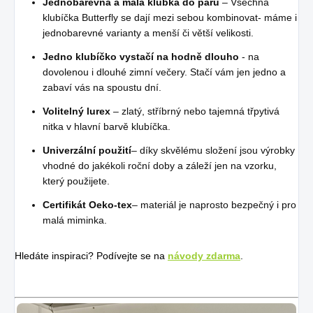
Jednobarevná a malá klubka do páru
– Všechna
klubíčka Butterfly se dají mezi sebou kombinovat- máme i
jednobarevné varianty a menší či větší velikosti.
Jedno klubíčko vystačí na hodně dlouho
- na
dovolenou i dlouhé zimní večery. Stačí vám jen jedno a
zabaví vás na spoustu dní.
Volitelný lurex
– zlatý, stříbrný nebo tajemná třpytivá
nitka v hlavní barvě klubíčka.
Univerzální použití
– díky skvělému složení jsou výrobky
vhodné do jakékoli roční doby a záleží jen na vzorku,
který použijete.
Certifikát Oeko-tex
– materiál je naprosto bezpečný i pro
malá miminka.
Hledáte inspiraci? Podívejte se na
návody zdarma
.