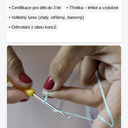
• Certifikace pro děti do 3 let
• Třínitka – lehké a vzdušné
• Volitelný lurex (zlatý, stříbrný, barevný)
• Odmotání z obou konců