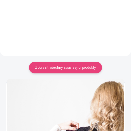
Jednobarevná příze
YarnMellow o délce 1000m
420 Kč
YarnMellow o délce 1000m
420 Kč
Detail
Detail
Zobrazit všechny související produkty