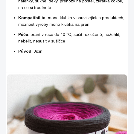
halenky, sukně, deky, přehozy na postel, zkrátka cokoli,
na co si troufnete.
Kompatibilita
: mono klubka v souvisejících produktech,
možnost výroby mono klubka na přání
Péče
: praní v ruce do 40 °C, sušit rozložené, nežehlit,
nebělit, nesušit v sušičce
Původ
: Jičín