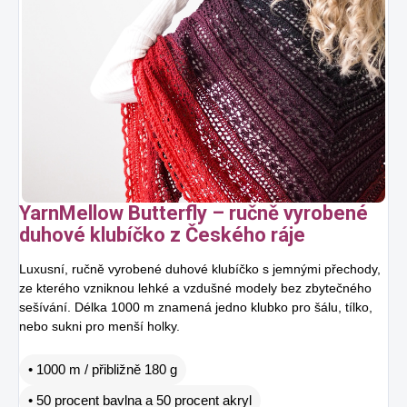
YarnMellow Butterfly – ručně vyrobené
duhové klubíčko z Českého ráje
Luxusní, ručně vyrobené duhové klubíčko s jemnými přechody,
ze kterého vzniknou lehké a vzdušné modely bez zbytečného
sešívání. Délka 1000 m znamená jedno klubko pro šálu, tílko,
nebo sukni pro menší holky.
• 1000 m / přibližně 180 g
• 50 procent bavlna a 50 procent akryl