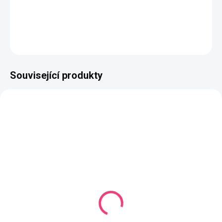
Složení
: 50% bavlna, 50% akryl
DETAILNÍ INFORMACE
ZEPTAT SE
HLÍDAT
Související produkty
NAŠE VÝROBA
NAŠE VÝROBA
VYROBÍME DO 14 DNŮ
(985 KS)
VYROBÍME DO 14 DNŮ
(1187 KS)
Butterfly Midi Mono
Butterfly Midi Mono
Jasně zelená
Světle zelená
Jednobarevná příze