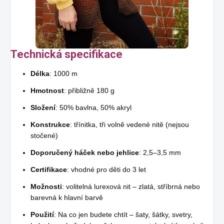
Technická specifikace
Délka
: 1000 m
Hmotnost
: přibližně 180 g
Složení
: 50% bavlna, 50% akryl
Konstrukce
: třínitka, tři volně vedené nitě (nejsou
stočené)
Doporučený háček nebo jehlice
: 2,5–3,5 mm
Certifikace
: vhodné pro děti do 3 let
Možnosti
: volitelná lurexová nit – zlatá, stříbrná nebo
barevná k hlavní barvě
Použití
: Na co jen budete chtít – šaty, šátky, svetry,