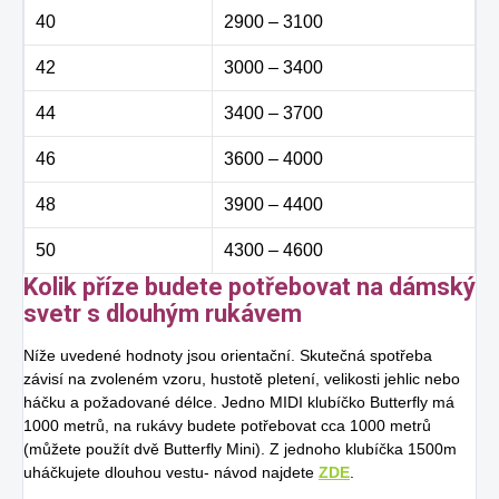
40
2900 – 3100
42
3000 – 3400
44
3400 – 3700
46
3600 – 4000
48
3900 – 4400
50
4300 – 4600
Kolik příze budete potřebovat na dámský
svetr s dlouhým rukávem
Níže uvedené hodnoty jsou orientační. Skutečná spotřeba
závisí na zvoleném vzoru, hustotě pletení, velikosti jehlic nebo
háčku a požadované délce. Jedno MIDI klubíčko Butterfly má
1000 metrů, na rukávy budete potřebovat cca 1000 metrů
(můžete použít dvě Butterfly Mini). Z jednoho klubíčka 1500m
uháčkujete dlouhou vestu- návod najdete
ZDE
.