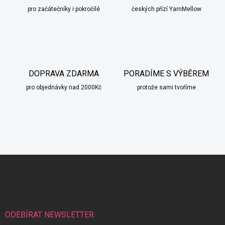
pro začátečníky i pokročilé
českých přízí YarnMellow
DOPRAVA ZDARMA
PORADÍME S VÝBĚREM
pro objednávky nad 2000Kč
protože sami tvoříme
Z
á
scount
p
a
t
í
ODEBÍRAT NEWSLETTER