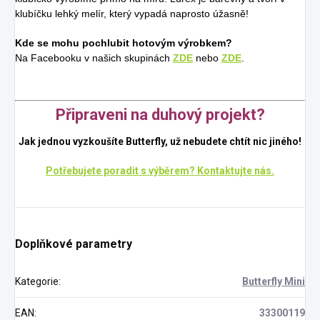
klubíčku lehký melír, který vypadá naprosto úžasně!
Kde se mohu pochlubit hotovým výrobkem?
Na Facebooku v našich skupinách
ZDE
nebo
ZDE
.
Připraveni na duhový projekt?
Jak jednou vyzkoušíte Butterfly, už nebudete chtít nic jiného!
Potřebujete poradit s výběrem? Kontaktujte nás.
Doplňkové parametry
Kategorie
:
Butterfly Mini
EAN
:
33300119