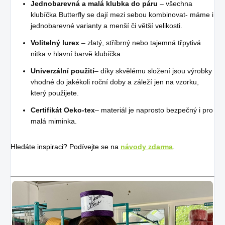
Jednobarevná a malá klubka do páru
– všechna
klubíčka Butterfly se dají mezi sebou kombinovat- máme i
jednobarevné varianty a menší či větší velikosti.
Volitelný lurex
– zlatý, stříbrný nebo tajemná třpytivá
nitka v hlavní barvě klubíčka.
Univerzální použití
– díky skvělému složení jsou výrobky
vhodné do jakékoli roční doby a záleží jen na vzorku,
který použijete.
Certifikát Oeko-tex
– materiál je naprosto bezpečný i pro
malá miminka.
Hledáte inspiraci? Podívejte se na
návody zdarma
.