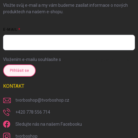
Vložte svůj e-mail a my vám budeme zasílat informace o nových
produktech na našem e-shopu.
E-MAIL
Vložením e-mailu souhlasíte s
podmínkami ochrany osobních údajů
Přihlásit se
KONTAKT
tvorboshop
@
tvorboshop.cz
+420 778 556 714
Sledujte nás na našem Facebooku
tvorboshop