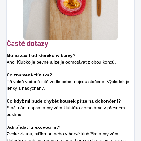
Časté dotazy
Mohu začít od kterékoliv barvy?
Ano. Klubko je pevné a lze je odmotávat z obou konců.
Co znamená třínitka?
Tři volně vedené nitě vedle sebe, nejsou stočené. Výsledek je
lehký a nadýchaný.
Co když mi bude chybět kousek příze na dokončení?
Stačí nám napsat a my vám klubíčko domotáme v přesném
odstínu.
Jak přidat lurexovou nit?
Zvolte zlatou, stříbrnou nebo v barvě klubíčka a my vám
klubíčko vyrobíme přímo na míru. Lurex je barevný a tvoří v