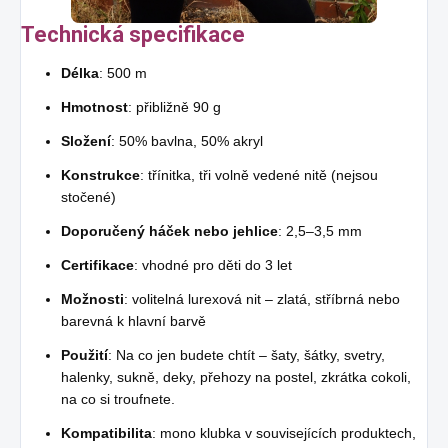
Technická specifikace
Délka
: 500 m
Hmotnost
: přibližně 90 g
Složení
: 50% bavlna, 50% akryl
Konstrukce
: třínitka, tři volně vedené nitě (nejsou
stočené)
Doporučený háček nebo jehlice
: 2,5–3,5 mm
Certifikace
: vhodné pro děti do 3 let
Možnosti
: volitelná lurexová nit – zlatá, stříbrná nebo
barevná k hlavní barvě
Použití
: Na co jen budete chtít – šaty, šátky, svetry,
halenky, sukně, deky, přehozy na postel, zkrátka cokoli,
na co si troufnete.
Kompatibilita
: mono klubka v souvisejících produktech,