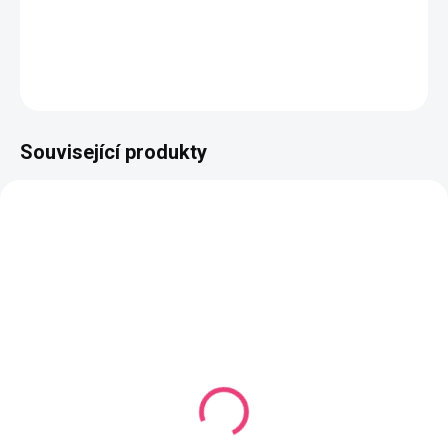
Složení
: 50% bavlna, 50% akryl
DETAILNÍ INFORMACE
ZEPTAT SE
HLÍDAT
Související produkty
NAŠE VÝROBA
NAŠE VÝROBA
VYROBÍME DO 14 DNŮ
VYROBÍME DO 14 DNŮ
(853 KS)
(342 KS)
Butterfly Mini Mono
Butterfly Mini Mono
Tmavá tyrkysová
barva na přání