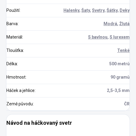
Použití
:
Halenky
,
Šaty
,
Svetry
,
Šátky
,
Deky
Barva
:
Modrá
,
Žlutá
Materiál
:
S bavlnou
,
S lurexem
Tloušťka
:
Tenké
Délka
:
500 metrů
Hmotnost
:
90 gramů
Háček a jehlice
:
2,5-3,5 mm
Země původu
:
ČR
Návod na háčkovaný svetr