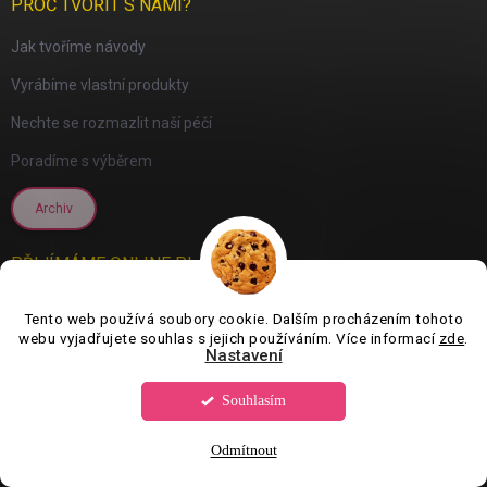
PROČ TVOŘIT S NÁMI?
Jak tvoříme návody
Vyrábíme vlastní produkty
Nechte se rozmazlit naší péčí
Poradíme s výběrem
Archiv
PŘIJÍMÁME ONLINE PLATBY
Tento web používá soubory cookie. Dalším procházením tohoto
webu vyjadřujete souhlas s jejich používáním. Více informací
zde
.
Nastavení
Souhlasím
Odmítnout