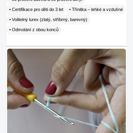
• Certifikace pro děti do 3 let
• Třínitka – lehké a vzdušné
• Volitelný lurex (zlatý, stříbrný, barevný)
• Odmotání z obou konců