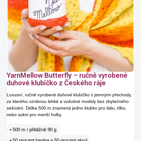
YarnMellow Butterfly – ručně vyrobené
duhové klubíčko z Českého ráje
Luxusní, ručně vyrobené duhové klubíčko s jemnými přechody,
ze kterého vzniknou lehké a vzdušné modely bez zbytečného
sešívání. Délka 500 m znamená jedno klubko pro šálu, tílko,
nebo sukni pro menší holky.
• 500 m / přibližně 90 g
• 50 procent bavlna a 50 procent akryl