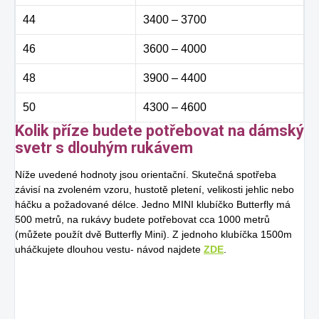
44
3400 – 3700
46
3600 – 4000
48
3900 – 4400
50
4300 – 4600
Kolik příze budete potřebovat na dámský
svetr s dlouhým rukávem
Níže uvedené hodnoty jsou orientační. Skutečná spotřeba
závisí na zvoleném vzoru, hustotě pletení, velikosti jehlic nebo
háčku a požadované délce. Jedno MINI klubíčko Butterfly má
500 metrů, na rukávy budete potřebovat cca 1000 metrů
(můžete použít dvě Butterfly Mini). Z jednoho klubíčka 1500m
uháčkujete dlouhou vestu- návod najdete
ZDE
.