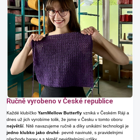
Ručně vyrobeno v České republice
Každé klubíčko
YarnMellow Butterfly
vzniká v Českém Ráji a
dnes už jich vyrobíme tolik, že jsme v Česku v tomto oboru
největší
. Nitě navazujeme ručně a díky unikátní technologii je
jedno klubko jako druhé
- pevně navinuté, s pravidelnými
přechody barev a s téměř neviditelnými uzlíky.