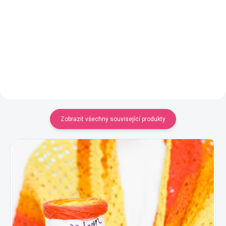
Jednobarevná příze
Jednobarevná příze
YarnMellow o délce 500m
YarnMellow o délce 500m
320 Kč
320 Kč
Detail
Detail
Zobrazit všechny související produkty