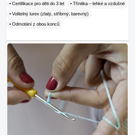
• Certifikace pro děti do 3 let
• Třínitka – lehké a vzdušné
• Volitelný lurex (zlatý, stříbrný, barevný)
• Odmotání z obou konců