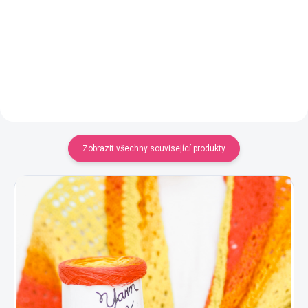
YarnMellow o délce 500m
YarnMellow o délce 500m
320 Kč
320 Kč
Detail
Detail
Zobrazit všechny související produkty