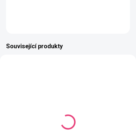
Složení
: 50% bavlna, 50% akryl
DETAILNÍ INFORMACE
ZEPTAT SE
HLÍDAT
Související produkty
NAŠE VÝROBA
NAŠE VÝROBA
VYROBÍME DO 14 DNŮ
VYROBÍME DO 14 DNŮ
(923 KS)
(1106 KS)
Butterfly Mini Mono
Butterfly Mini Mono
Studená fialová
Tmavě fialová
Jednobarevná příze
Jednobarevná příze