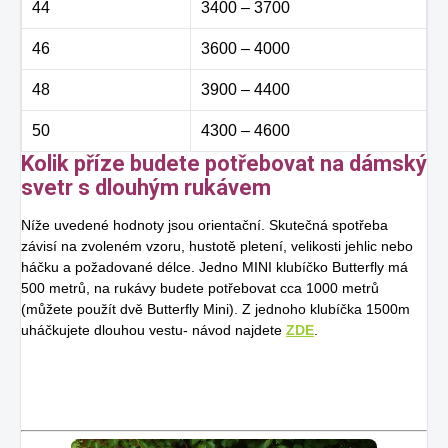
44
3400 – 3700
46
3600 – 4000
48
3900 – 4400
50
4300 – 4600
Kolik příze budete potřebovat na dámský
svetr s dlouhým rukávem
Níže uvedené hodnoty jsou orientační. Skutečná spotřeba
závisí na zvoleném vzoru, hustotě pletení, velikosti jehlic nebo
háčku a požadované délce. Jedno MINI klubíčko Butterfly má
500 metrů, na rukávy budete potřebovat cca 1000 metrů
(můžete použít dvě Butterfly Mini). Z jednoho klubíčka 1500m
uháčkujete dlouhou vestu- návod najdete
ZDE
.