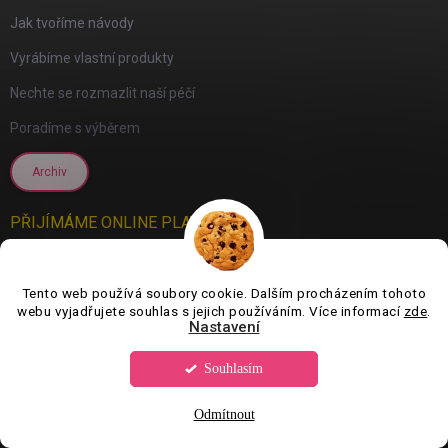
Jak tvoříme návody
Vyrábíme vlastní produkty
Nechte se rozmazlit naší péčí
Poradíme s výběrem
Archiv
PŘIJÍMÁME ONLINE PLATBY
Tento web používá soubory cookie. Dalším procházením tohoto
webu vyjadřujete souhlas s jejich používáním. Více informací
zde
.
Nastavení
Souhlasím
Odmítnout