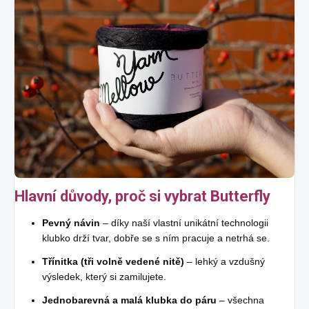
Hlavní důvody, proč si vybrat Butterfly
Pevný návin
– díky naší vlastní unikátní technologii
klubko drží tvar, dobře se s ním pracuje a netrhá se.
Třínitka (tři volně vedené nitě)
– lehký a vzdušný
výsledek, který si zamilujete.
Jednobarevná a malá klubka do páru
– všechna