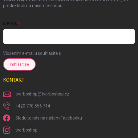
produktech na našem e-shopu.
E-MAIL
Vložením e-mailu souhlasíte s
podmínkami ochrany osobních údajů
Přihlásit se
KONTAKT
tvorboshop
@
tvorboshop.cz
+420 778 556 714
Sledujte nás na našem Facebooku
tvorboshop