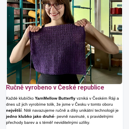
Ručně vyrobeno v České republice
Každé klubíčko
YarnMellow Butterfly
vzniká v Českém Ráji a
dnes už jich vyrobíme tolik, že jsme v Česku v tomto oboru
největší
. Nitě navazujeme ručně a díky unikátní technologii je
jedno klubko jako druhé
- pevně navinuté, s pravidelnými
přechody barev a s téměř neviditelnými uzlíky.