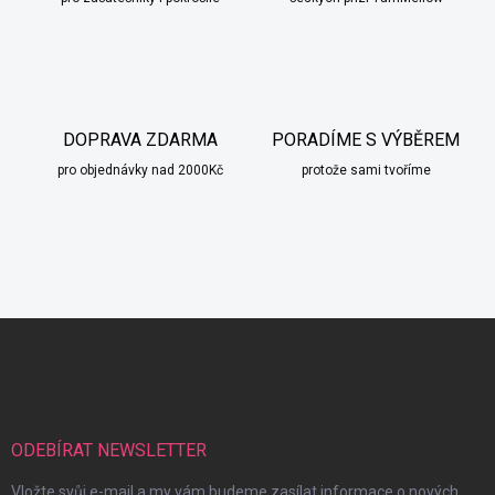
DOPRAVA ZDARMA
PORADÍME S VÝBĚREM
pro objednávky nad 2000Kč
protože sami tvoříme
Z
á
p
scount
a
t
í
ODEBÍRAT NEWSLETTER
Vložte svůj e-mail a my vám budeme zasílat informace o nových