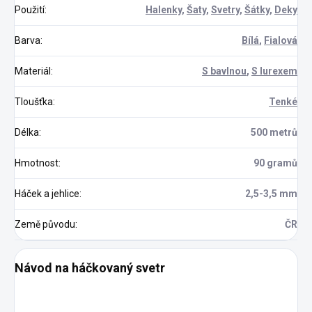
Použití
:
Halenky
,
Šaty
,
Svetry
,
Šátky
,
Deky
Barva
:
Bílá
,
Fialová
Materiál
:
S bavlnou
,
S lurexem
Tloušťka
:
Tenké
Délka
:
500 metrů
Hmotnost
:
90 gramů
Háček a jehlice
:
2,5-3,5 mm
Země původu
:
ČR
Návod na háčkovaný svetr