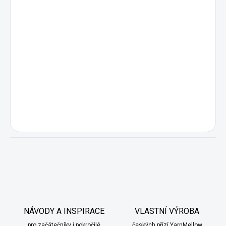
NÁVODY A INSPIRACE
VLASTNÍ VÝROBA
pro začátečníky i pokročilé
českých přízí YarnMellow