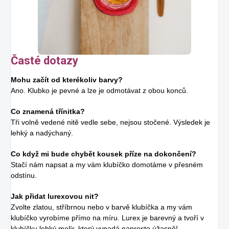
Časté dotazy
Mohu začít od kterékoliv barvy?
Ano. Klubko je pevné a lze je odmotávat z obou konců.
Co znamená třínitka?
Tři volně vedené nitě vedle sebe, nejsou stočené. Výsledek je
lehký a nadýchaný.
Co když mi bude chybět kousek příze na dokončení?
Stačí nám napsat a my vám klubíčko domotáme v přesném
odstínu.
Jak přidat lurexovou nit?
Zvolte zlatou, stříbrnou nebo v barvě klubíčka a my vám
klubíčko vyrobíme přímo na míru. Lurex je barevný a tvoří v
klubíčku lehký melír, který vypadá naprosto úžasně!