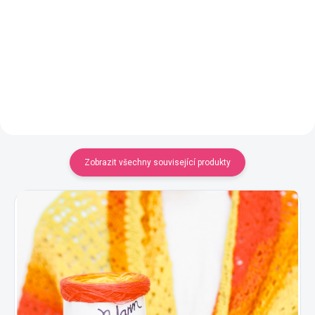
Jednobarevná příze
YarnMellow o délce 500m
Do košíku
320 Kč
Detail
Zobrazit všechny související produkty