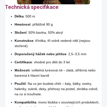
Technická specifikace
Délka
: 500 m
Hmotnost
: přibližně 90 g
Složení
: 50% bavlna, 50% akryl
Konstrukce
: třínitka, tři volně vedené nitě (nejsou
stočené)
Doporučený háček nebo jehlice
: 2,5–3,5 mm
Certifikace
: vhodné pro děti do 3 let
Možnosti
: volitelná lurexová nit – zlatá, stříbrná nebo
barevná k hlavní barvě
Použití
: Na co jen budete chtít – šaty, šátky, svetry,
halenky, sukně, deky, přehozy na postel, zkrátka cokoli,
na co si troufnete.
Kompatibilita
: mono klubka v souvisejících produktech,