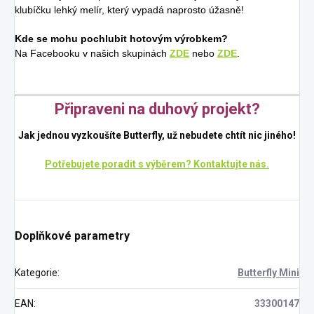
klubíčku lehký melír, který vypadá naprosto úžasně!
Kde se mohu pochlubit hotovým výrobkem?
Na Facebooku v našich skupinách
ZDE
nebo
ZDE
.
Připraveni na duhový projekt?
Jak jednou vyzkoušíte Butterfly, už nebudete chtít nic jiného!
Potřebujete poradit s výběrem? Kontaktujte nás.
Doplňkové parametry
Kategorie
:
Butterfly Mini
EAN
:
33300147