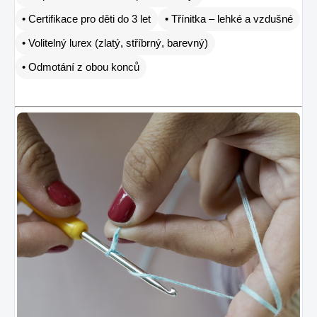
• Certifikace pro děti do 3 let
• Třínitka – lehké a vzdušné
• Volitelný lurex (zlatý, stříbrný, barevný)
• Odmotání z obou konců