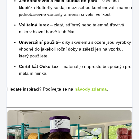
Jednobarevná a malá klubka do páru
– všechna
klubíčka Butterfly se dají mezi sebou kombinovat- máme i
jednobarevné varianty a menší či větší velikosti.
Volitelný lurex
– zlatý, stříbrný nebo tajemná třpytivá
nitka v hlavní barvě klubíčka.
Univerzální použití
– díky skvělému složení jsou výrobky
vhodné do jakékoli roční doby a záleží jen na vzorku,
který použijete.
Certifikát Oeko-tex
– materiál je naprosto bezpečný i pro
malá miminka.
Hledáte inspiraci? Podívejte se na
návody zdarma
.