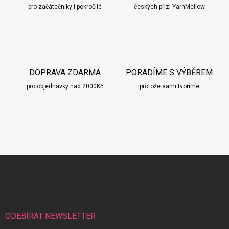
pro začátečníky i pokročilé
českých přízí YarnMellow
DOPRAVA ZDARMA
PORADÍME S VÝBĚREM
pro objednávky nad 2000Kč
protože sami tvoříme
Z
á
scount
p
a
t
í
ODEBÍRAT NEWSLETTER