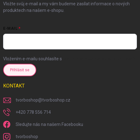
Vložte svůj e-mail a my vám budeme zasílat informace o nových
produktech na našem e-shopu.
E-MAIL
Vložením e-mailu souhlasíte s
podmínkami ochrany osobních údajů
Přihlásit se
KONTAKT
tvorboshop
@
tvorboshop.cz
+420 778 556 714
Sledujte nás na našem Facebooku
tvorboshop