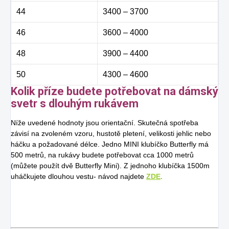
44
3400 – 3700
46
3600 – 4000
48
3900 – 4400
50
4300 – 4600
Kolik příze budete potřebovat na dámský
svetr s dlouhým rukávem
Níže uvedené hodnoty jsou orientační. Skutečná spotřeba
závisí na zvoleném vzoru, hustotě pletení, velikosti jehlic nebo
háčku a požadované délce. Jedno MINI klubíčko Butterfly má
500 metrů, na rukávy budete potřebovat cca 1000 metrů
(můžete použít dvě Butterfly Mini). Z jednoho klubíčka 1500m
uháčkujete dlouhou vestu- návod najdete
ZDE
.