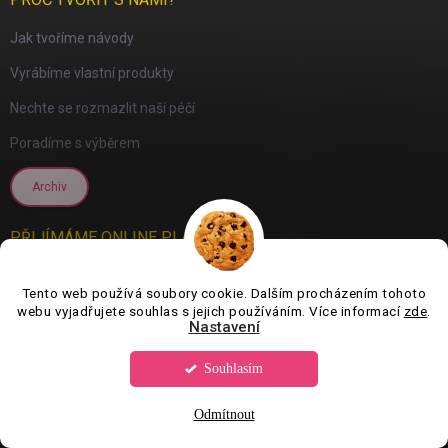
Jak tvoříme návody
Vyrábíme vlastní produkty
Nechte se rozmazlit naší péčí
Poradíme s výběrem
Archiv
PŘIJÍMÁME ONLINE PLATBY
Tento web používá soubory cookie. Dalším procházením tohoto
webu vyjadřujete souhlas s jejich používáním. Více informací
zde
.
Nastavení
Souhlasím
Odmítnout