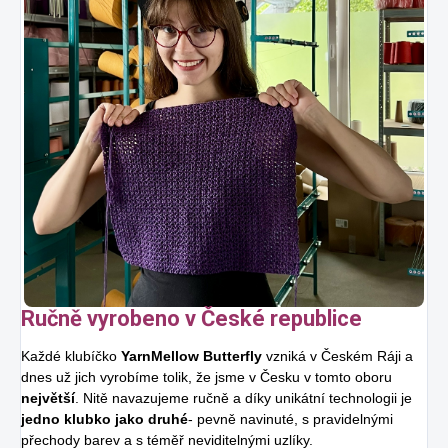
Ručně vyrobeno v České republice
Každé klubíčko
YarnMellow Butterfly
vzniká v Českém Ráji a
dnes už jich vyrobíme tolik, že jsme v Česku v tomto oboru
největší
. Nitě navazujeme ručně a díky unikátní technologii je
jedno klubko jako druhé
- pevně navinuté, s pravidelnými
přechody barev a s téměř neviditelnými uzlíky.