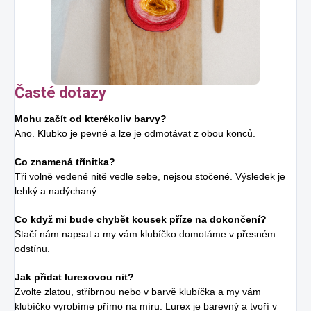
Časté dotazy
Mohu začít od kterékoliv barvy?
Ano. Klubko je pevné a lze je odmotávat z obou konců.
Co znamená třínitka?
Tři volně vedené nitě vedle sebe, nejsou stočené. Výsledek je
lehký a nadýchaný.
Co když mi bude chybět kousek příze na dokončení?
Stačí nám napsat a my vám klubíčko domotáme v přesném
odstínu.
Jak přidat lurexovou nit?
Zvolte zlatou, stříbrnou nebo v barvě klubíčka a my vám
klubíčko vyrobíme přímo na míru. Lurex je barevný a tvoří v