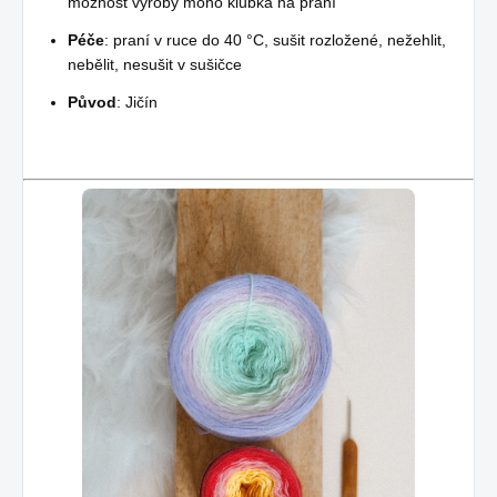
možnost výroby mono klubka na přání
Péče
: praní v ruce do 40 °C, sušit rozložené, nežehlit,
nebělit, nesušit v sušičce
Původ
: Jičín