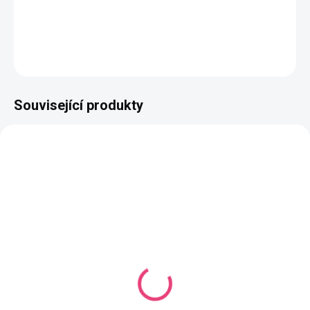
Složení
: 50% bavlna, 50% akryl
DETAILNÍ INFORMACE
ZEPTAT SE
HLÍDAT
Související produkty
NAŠE VÝROBA
SKLADEM
(3 KS)
VYROBÍME DO 14 DNŮ
(944 KS)
Háček se silikonovou
Butterfly Mini Mono
rukojetí vel. 9
Kaštanová
58 Kč