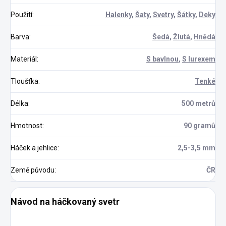
Použití
:
Halenky
,
Šaty
,
Svetry
,
Šátky
,
Deky
Barva
:
Šedá
,
Žlutá
,
Hnědá
Materiál
:
S bavlnou
,
S lurexem
Tloušťka
:
Tenké
Délka
:
500 metrů
Hmotnost
:
90 gramů
Háček a jehlice
:
2,5-3,5 mm
Země původu
:
ČR
Návod na háčkovaný svetr