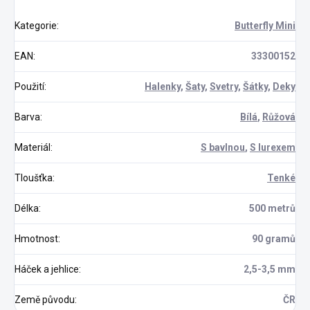
Kategorie
:
Butterfly Mini
EAN
:
33300152
Použití
:
Halenky
,
Šaty
,
Svetry
,
Šátky
,
Deky
Barva
:
Bílá
,
Růžová
Materiál
:
S bavlnou
,
S lurexem
Tloušťka
:
Tenké
Délka
:
500 metrů
Hmotnost
:
90 gramů
Háček a jehlice
:
2,5-3,5 mm
Země původu
:
ČR