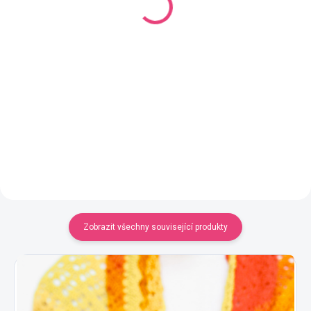
Jednobarevná příze
50 Kč
YarnMellow o délce 500m
320 Kč
Do košíku
Detail
Zobrazit všechny související produkty