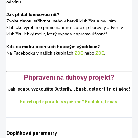
odstínu.
Jak přidat lurexovou nit?
Zvolte zlatou, stříbrnou nebo v barvě klubíčka a my vám
klubíčko vyrobíme přímo na míru. Lurex je barevný a tvoří v
klubíčku lehký melír, který vypadá naprosto úžasně!
Kde se mohu pochlubit hotovým výrobkem?
Na Facebooku v našich skupinách
ZDE
nebo
ZDE
.
Připraveni na duhový projekt?
Jak jednou vyzkoušíte Butterfly, už nebudete chtít nic jiného!
Potřebujete poradit s výběrem? Kontaktujte nás.
Doplňkové parametry