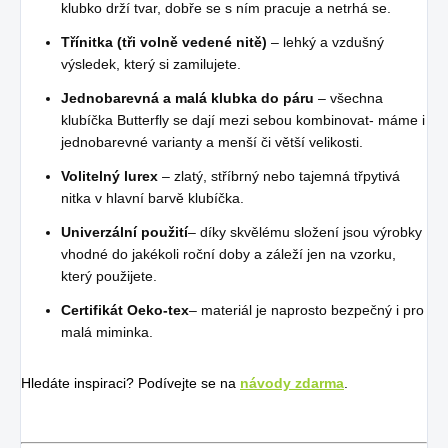
klubko drží tvar, dobře se s ním pracuje a netrhá se.
Třínitka (tři volně vedené nitě)
– lehký a vzdušný
výsledek, který si zamilujete.
Jednobarevná a malá klubka do páru
– všechna
klubíčka Butterfly se dají mezi sebou kombinovat- máme i
jednobarevné varianty a menší či větší velikosti.
Volitelný lurex
– zlatý, stříbrný nebo tajemná třpytivá
nitka v hlavní barvě klubíčka.
Univerzální použití
– díky skvělému složení jsou výrobky
vhodné do jakékoli roční doby a záleží jen na vzorku,
který použijete.
Certifikát Oeko-tex
– materiál je naprosto bezpečný i pro
malá miminka.
Hledáte inspiraci? Podívejte se na
návody zdarma
.