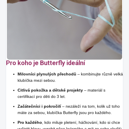
Pro koho je Butterfly ideální
Milovníci plynulých přechodů
– kombinujte různě velká
klubíčka mezi sebou.
Citlivá pokožka a dětské projekty
– materiál s
certifikací pro děti do 3 let.
Začátečníci i pokročilí
– nezáleží na tom, kolik už toho
máte za sebou, klubíčka Butterfly jsou pro každého.
Pro každého
, kdo miluje pletení, háčkování, kdo si chce
vyčistit hlavu, vyrobit něco krásného a mít ze sebe skvělý