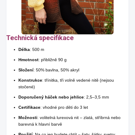
Technická specifikace
Délka
: 500 m
Hmotnost
: přibližně 90 g
Složení
: 50% bavlna, 50% akryl
Konstrukce
: třínitka, tři volně vedené nitě (nejsou
stočené)
Doporučený háček nebo jehlice
: 2,5–3,5 mm
Certifikace
: vhodné pro děti do 3 let
Možnosti
: volitelná lurexová nit – zlatá, stříbrná nebo
barevná k hlavní barvě
Použití
: Na co jen budete chtít – šaty, šátky, svetry,