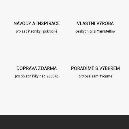
NÁVODY A INSPIRACE
VLASTNÍ VÝROBA
pro začátečníky i pokročilé
českých přízí YarnMellow
DOPRAVA ZDARMA
PORADÍME S VÝBĚREM
pro objednávky nad 2000Kč
protože sami tvoříme
scount
Z
á