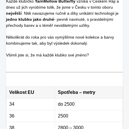
Každé klubíčko
YarnMellow Butterfly
vzniká v Českém Ráji a
dnes už jich vyrobíme tolik, že jsme v Česku v tomto oboru
největší
. Nitě navazujeme ručně a díky unikátní technologii je
jedno klubko jako druhé
- pevně navinuté, s pravidelnými
přechody barev a s téměř neviditelnými uzlíky.
Několikrát do roka pro vás vymýšlíme nové kolekce a barvy
kombinujeme tak, aby byl výsledek dokonalý.
Všimli jste si, že má každé klubko své jméno?
Velikost EU
Spotřeba – metry
34
do 2500
36
2500
38
2800 – 3000