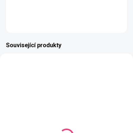
Složení
: 50% bavlna, 50% akryl
DETAILNÍ INFORMACE
ZEPTAT SE
HLÍDAT
Související produkty
NAŠE VÝROBA
VYROBÍME DO 14 DNŮ
SKLADEM
(342 KS)
(66 KS)
Butterfly Mini Mono
Háček s bambusovou
barva na přání
rukojetí vel. 2,5