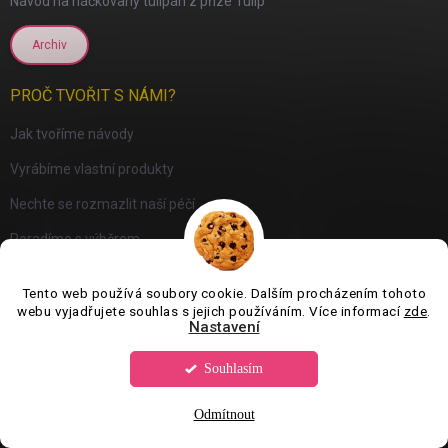
Návod na háčkovaný tulipán z příze Tulip
Archiv
PROČ TVOŘIT S NÁMI?
Jak tvoříme návody
Vyrábíme vlastní produkty
Nechte se rozmazlit naší péčí
Poradíme s výběrem
Archiv
Tento web používá soubory cookie. Dalším procházením tohoto
webu vyjadřujete souhlas s jejich používáním. Více informací
zde
.
Nastavení
PŘIJÍMÁME ONLINE PLATBY
Souhlasím
Odmítnout