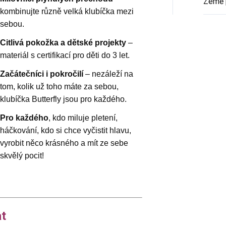
Země 
kombinujte různě velká klubíčka mezi
sebou.
Citlivá pokožka a dětské projekty
–
materiál s certifikací pro děti do 3 let.
Začátečníci i pokročilí
– nezáleží na
tom, kolik už toho máte za sebou,
klubíčka Butterfly jsou pro každého.
Pro každého
, kdo miluje pletení,
háčkování, kdo si chce vyčistit hlavu,
vyrobit něco krásného a mít ze sebe
skvělý pocit!
at