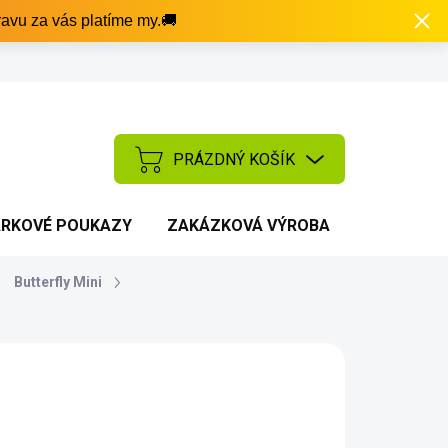
avu za vás platíme my.🚚
PRÁZDNÝ KOŠÍK
NÁKUPNÍ
KOŠÍK
RKOVÉ POUKAZY
ZAKÁZKOVÁ VÝROBA
AKCE
Butterfly Mini