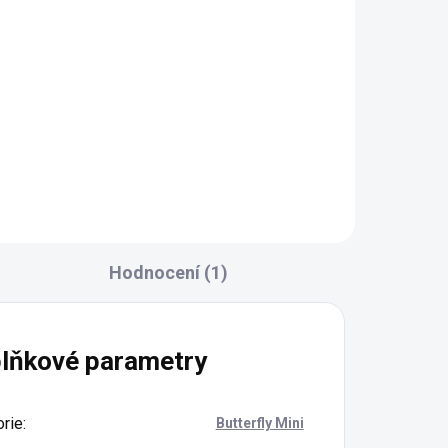
rukojetí vel. 0,5
50 Kč
Do košíku
Hodnocení (1)
lňkové parametry
rie
:
Butterfly Mini