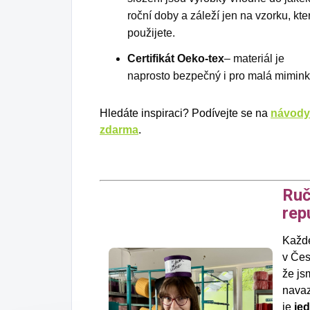
roční doby a záleží jen na vzorku, kte
použijete.
Certifikát Oeko-tex
– materiál je
naprosto bezpečný i pro malá mimink
Hledáte inspiraci? Podívejte se na
návody
zdarma
.
Ruč
rep
Každé
v Čes
že js
navaz
je
je