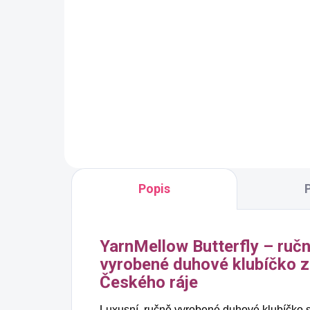
Krémová
bar
Jednobarevná příze
Jed
YarnMellow o délce 500m
320 Kč
Yar
32
Detail
Popis
YarnMellow Butterfly – ruč
vyrobené duhové klubíčko z
Českého ráje
Luxusní, ručně vyrobené duhové klubíčko 