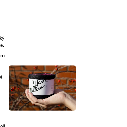
ký
te.
áru
í
oli