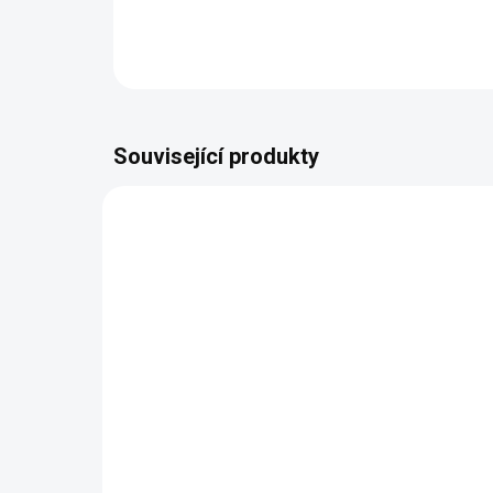
Související produkty
NAŠE VÝROBA
NAŠE 
VYROBÍME DO 14 DNŮ
(1051 KS)
Butterfly Mini Mono
Bu