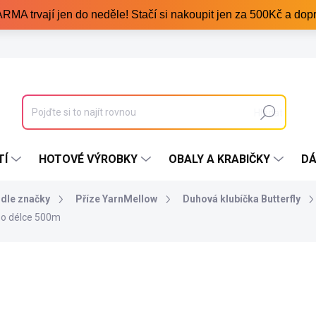
trvají jen do neděle! Stačí si nakoupit jen za 500Kč a dopr
Hledat
TÍ
HOTOVÉ VÝROBKY
OBALY A KRABIČKY
DÁ
odle značky
Příze YarnMellow
Duhová klubíčka Butterfly
 o délce 500m
349 Kč
/ ks