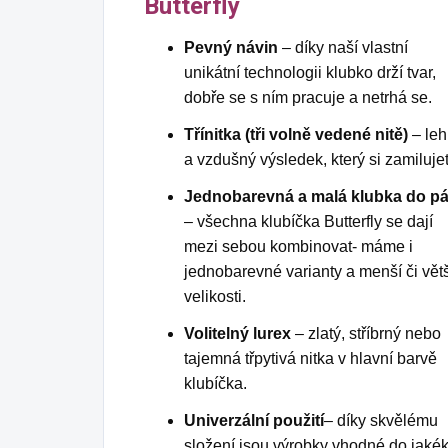
Butterfly
Pevný návin
– díky naší vlastní
unikátní technologii klubko drží tvar,
dobře se s ním pracuje a netrhá se.
Třínitka (tři volně vedené nitě)
– leh
a vzdušný výsledek, který si zamiluje
Jednobarevná a malá klubka do p
– všechna klubíčka Butterfly se dají
mezi sebou kombinovat- máme i
jednobarevné varianty a menší či větš
velikosti.
Volitelný lurex
– zlatý, stříbrný nebo
tajemná třpytivá nitka v hlavní barvě
klubíčka.
Univerzální použití
– díky skvělému
složení jsou výrobky vhodné do jakék