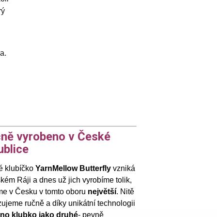
rý
a.
ně vyrobeno v České
ublice
 klubíčko
YarnMellow Butterfly
vzniká
kém Ráji a dnes už jich vyrobíme tolik,
me v Česku v tomto oboru
největší
. Nitě
ujeme ručně a díky unikátní technologii
dno klubko jako druhé
- pevně