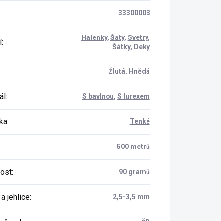
33300008
Halenky
,
Šaty
,
Svetry
,
í
:
Šátky
,
Deky
Žlutá
,
Hnědá
ál
:
S bavlnou
,
S lurexem
ka
:
Tenké
500 metrů
ost
:
90 gramů
a jehlice
:
2,5-3,5 mm