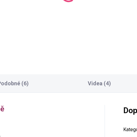
va na přání
25,0
nobarevná příze
220 Kč
nMellow o délce 500m
0 Kč
Do košíku
Detail
Podobné (6)
Videa (4)
ně
Dop
Katego
s