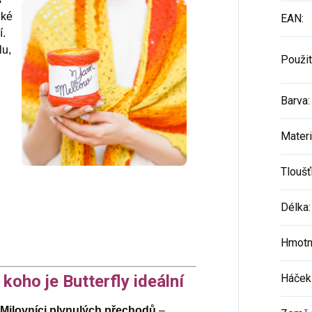
hké
EAN
:
í.
lu,
Použit
Barva
:
Materi
Tloušť
Délka
:
Hmotn
 koho je Butterfly ideální
Háček 
Milovníci plynulých přechodů
–