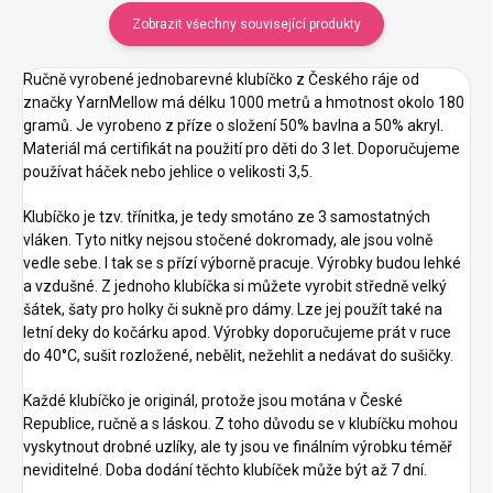
Složení
: 50% bavlna, 50%
Složení
: 50% bavlna, 50%
Zobrazit všechny související produkty
akryl
akryl
Ručně vyrobené jednobarevné klubíčko z Českého ráje od
značky YarnMellow má délku 1000 metrů a hmotnost okolo 180
gramů. Je vyrobeno z příze o složení 50% bavlna a 50% akryl.
Materiál má certifikát na použití pro děti do 3 let. Doporučujeme
používat háček nebo jehlice o velikosti 3,5.
Klubíčko je tzv. třínitka, je tedy smotáno ze 3 samostatných
vláken. Tyto nitky nejsou stočené dokromady, ale jsou volně
vedle sebe. I tak se s přízí výborně pracuje. Výrobky budou lehké
a vzdušné. Z jednoho klubíčka si můžete vyrobit středně velký
šátek, šaty pro holky či sukně pro dámy. Lze jej použít také na
letní deky do kočárku apod. Výrobky doporučujeme prát v ruce
do 40°C, sušit rozložené, nebělit, nežehlit a nedávat do sušičky.
Každé klubíčko je originál, protože jsou motána v České
Republice, ručně a s láskou. Z toho důvodu se v klubíčku mohou
vyskytnout drobné uzlíky, ale ty jsou ve finálním výrobku téměř
neviditelné. Doba dodání těchto klubíček může být až 7 dní.