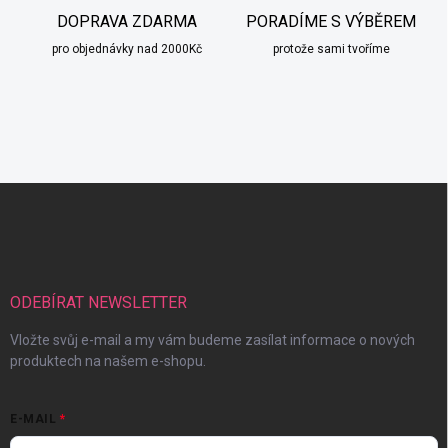
DOPRAVA ZDARMA
PORADÍME S VÝBĚREM
pro objednávky nad 2000Kč
protože sami tvoříme
Z
á
p
a
t
í
ODEBÍRAT NEWSLETTER
Vložte svůj e-mail a my vám budeme zasílat informace o nových
produktech na našem e-shopu.
E-MAIL