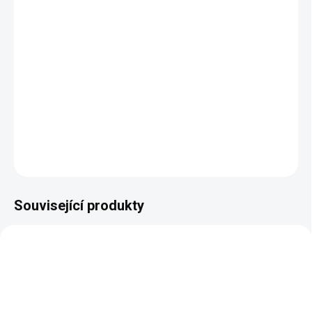
DORUČÍME DO:
27.8.2026
MOŽNOSTI DORUČENÍ
−
+
Přidat do košíku
DETAILNÍ INFORMACE
ZEPTAT SE
HLÍDAT
Související produkty
NAŠE VÝROBA
NAŠE VÝROBA