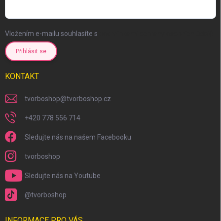
Vložením e-mailu souhlasíte s
podmínkami ochrany osobních údajů
Přihlásit se
KONTAKT
tvorboshop
@
tvorboshop.cz
+420 778 556 714
Sledujte nás na našem Facebooku
tvorboshop
Sledujte nás na Youtube
@tvorboshop
INFORMACE PRO VÁS