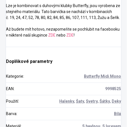
Lze je kombinovat s duhovými klubky Butterfly, jsou vyrobena ze
stejného materiálu. Tato barvička se nachází v kombinacích
č. 19, 24, 47, 52, 78, 80, 82, 84, 85, 86, 107, 111, 113, Žužu a Šeřík.
Až budete mít hotovo, nezapomeňte se pochlubit na facebooku
v některé naší skupince
ZDE
nebo
ZDE
!
Doplňkové parametry
Kategorie
:
Butterfly Midi Mono
EAN
:
9998525
Použití
:
Halenky
,
Šaty
,
Svetry
,
Šátky
,
Deky
Barva
:
Bílá
Materiál
:
S bavlnou
,
S lurexem