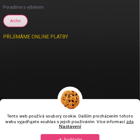
Poradíme s výběrem
Archiv
PŘIJÍMÁME ONLINE PLATBY
Tento web používá soubory cookie. Dalším procházením tohoto
Jsme tu pro vás už 11 let❤️
webu vyjadřujete souhlas s jejich používáním. Více informací
zde
.
Nastavení
Souhlasím