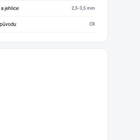
a jehlice
:
2,5-3,5 mm
původu
:
ČR