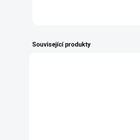
Související produkty
NAŠE VÝROBA
NAŠE 
VYROBÍME DO 14 DNŮ
(1060 KS)
Butterfly Midi 2. Západ
But