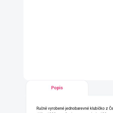
Slunce
Al
Duhová příze YarnMellow o
Duh
délce 1000m
dél
549 Kč
54
Detail
Luxusní, ručně vyrobené duhové
Lux
klubíčko s jemnými přechody, ze
klu
kterého vzniknou lehké a
kte
vzdušné modely bez zbytečného
vzd
sešívání. Délka 1000 m znamená
seš
jedno klubko pro šálu, tílko, nebo
jedn
sukni pro menší holky.
sukn
Délka
: 1000 m
Popis
Hmotnost
: přibližně 180 g
Složení
: 50% bavlna, 50%
akryl
Ručně vyrobené jednobarevné klubíčko z Č