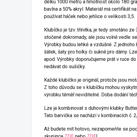
délku 1000 metrů a hmotnost okolo 180 gra
bavlna a 50% akryl. Materiál má certifikát n
používat háček nebo jehlice o velikosti 3,5.
Klubíčko je tzv. třínitka, je tedy smotáno z
stočené dokromady, ale jsou volně vedle seb
Výrobky budou lehké a vzdušné. Z jednoho k
šátek, šaty pro holky či sukně pro dámy. Lze
apod. Výrobky doporučujeme prát v ruce do 4
nedávat do sušičky.
Každé klubíčko je originál, protože jsou mo
Z toho důvodu se v klubíčku mohou vyskytnou
výrobku téměř neviditelné. Doba dodání těch
Lze je kombinovat s duhovými klubky Butterf
Tato barvička se nachází v kombinacích č. 2,
Až budete mít hotovo, nezapomeňte se poch
skupince
ZDE
nebo
ZDE
!