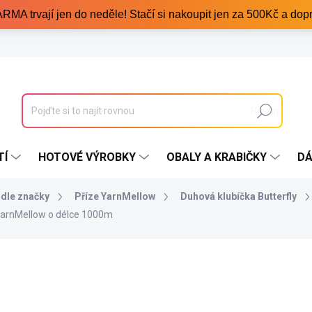
trvají jen do neděle! Stačí si nakoupit jen za 500Kč a dopr
Hledat
TÍ
HOTOVÉ VÝROBKY
OBALY A KRABIČKY
DÁ
odle značky
Příze YarnMellow
Duhová klubíčka Butterfly
YarnMellow o délce 1000m
420 Kč
/ ks