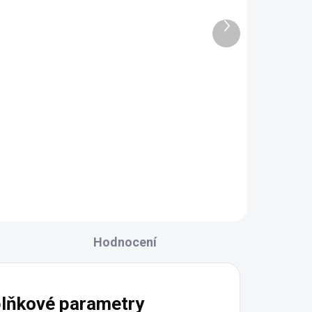
46 Kč
Další
produkt
Do košíku
Hodnocení
lňkové parametry