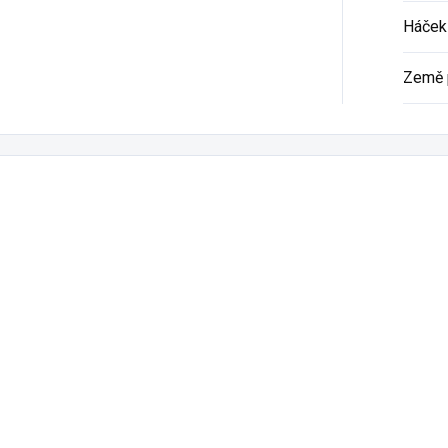
Háček 
Země 