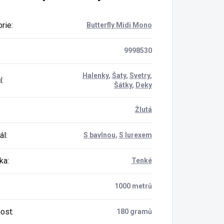
rie
:
Butterfly Midi Mono
9998530
Halenky
,
Šaty
,
Svetry
,
í
:
Šátky
,
Deky
Žlutá
ál
:
S bavlnou
,
S lurexem
ka
:
Tenké
1000 metrů
ost
:
180 gramů