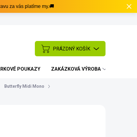
avu za vás platíme my.🚚
PRÁZDNÝ KOŠÍK
NÁKUPNÍ
KOŠÍK
RKOVÉ POUKAZY
ZAKÁZKOVÁ VÝROBA
AKCE
Butterfly Midi Mono