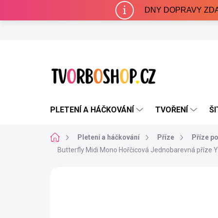
Přejít
DNY DOPRAVY ZDARMA 
na
obsah
PLETENÍ A HÁČKOVÁNÍ
TVOŘENÍ
ŠI
Domů
Pletení a háčkování
Příze
Příze p
Butterfly Midi Mono Hořčicová
Jednobarevná příze 
Neohodnoceno
Podrobnosti hodnocení
NAŠE VÝROBA