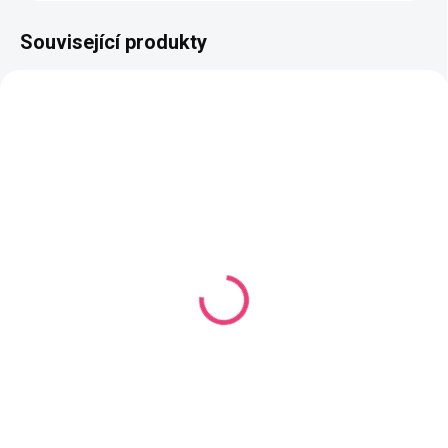
Související produkty
NAŠE VÝROBA
NAŠE VÝROBA
SKLADEM
VYROBÍME DO 14 DNŮ
(1 KS)
(1107 KS)
Butterfly 13. Hravost
Butterfly 48. Barbie
Duhová příze YarnMellow o
Duhová příze YarnMellow o
délce 1500m
délce 1500m
699 Kč
699 Kč
Detail
Detail