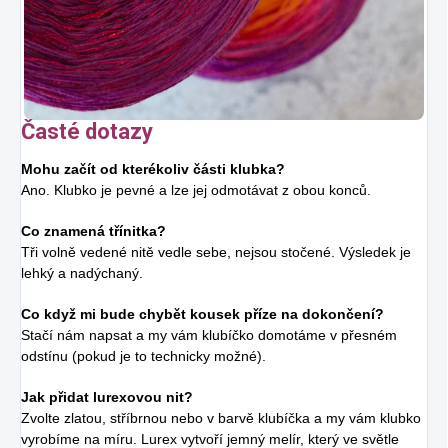
Časté dotazy
Mohu začít od kterékoliv části klubka?
Ano. Klubko je pevné a lze jej odmotávat z obou konců.
Co znamená třínitka?
Tři volně vedené nitě vedle sebe, nejsou stočené. Výsledek je
lehký a nadýchaný.
Co když mi bude chybět kousek příze na dokončení?
Stačí nám napsat a my vám klubíčko domotáme v přesném
odstínu (pokud je to technicky možné).
Jak přidat lurexovou nit?
Zvolte zlatou, stříbrnou nebo v barvě klubíčka a my vám klubko
vyrobíme na míru. Lurex vytvoří jemný melír, který ve světle