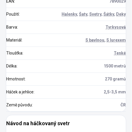
EAN
:
7890029
Použití
:
Halenky
,
Šaty
,
Svetry
,
Šátky
,
Deky
Barva
:
Tyrkysová
Materiál
:
S bavlnou
,
S lurexem
Tloušťka
:
Tenké
Délka
:
1500 metrů
Hmotnost
:
270 gramů
Háček a jehlice
:
2,5-3,5 mm
Země původu
:
ČR
Návod na háčkovaný svetr