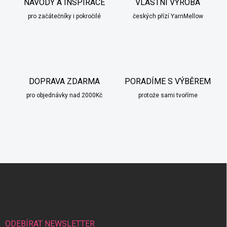
NÁVODY A INSPIRACE
VLASTNÍ VÝROBA
pro začátečníky i pokročilé
českých přízí YarnMellow
DOPRAVA ZDARMA
PORADÍME S VÝBĚREM
pro objednávky nad 2000Kč
protože sami tvoříme
Z
á
p
a
t
í
ODEBÍRAT NEWSLETTER