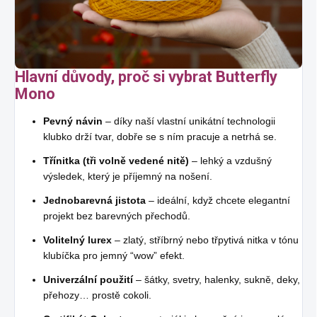
Hlavní důvody, proč si vybrat Butterfly
Mono
Pevný návin
– díky naší vlastní unikátní technologii
klubko drží tvar, dobře se s ním pracuje a netrhá se.
Třínitka (tři volně vedené nitě)
– lehký a vzdušný
výsledek, který je příjemný na nošení.
Jednobarevná jistota
– ideální, když chcete elegantní
projekt bez barevných přechodů.
Volitelný lurex
– zlatý, stříbrný nebo třpytivá nitka v tónu
klubíčka pro jemný “wow” efekt.
Univerzální použití
– šátky, svetry, halenky, sukně, deky,
přehozy… prostě cokoli.