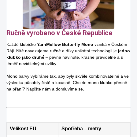
Ručně vyrobeno v České Republice
Každé klubíčko
YarnMellow Butterfly Mono
vzniká v Českém
Ráji. Nitě navazujeme ručně a díky unikátní technologii je
jedno
klubko jako druhé
– pevně navinuté, krásně pravidelné a s
téměř neviditelnými uzlíky.
Mono barvy vybíráme tak, aby byly skvěle kombinovatelné a ve
výsledku působily čistě a luxusně. Chcete mono klubko přesně
na přání? Napište nám a domluvíme se.
Velikost EU
Spotřeba – metry