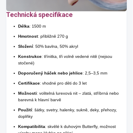
Technická specifikace
Délka
: 1500 m
Hmotnost
: přibližně 270 g
Složení
: 50% bavlna, 50% akryl
Konstrukce
: třínitka, tři volně vedené nitě (nejsou
stočené)
Doporučený háček nebo jehlice
: 2,5–3,5 mm
Certifikace
: vhodné pro děti do 3 let
Možnosti
: volitelná lurexová nit – zlatá, stříbrná nebo
barevná k hlavní barvě
Použití
: šátky, svetry, halenky, sukně, deky, přehozy,
doplňky
Kompatibilita
: skvělé k duhovým Butterfly, možnost
výroby mono klubka na přání