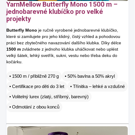
YarnMellow Butterfly Mono 1500 m –
jednobarevné klubíčko pro velké
projekty
Butterfly Mono
je ručně vyrobené jednobarevné klubíčko,
které si zamilujete pro jeho klidný, čistý vzhled a pohodovou
práci bez zbytečného navazování dalšího klubka. Díky délce
1500 m
zvládnete z jednoho klubka uháčkovat nebo uplést
velký šátek, lehký svetřík, sukni, vestu nebo třeba deku do
kočárku.
• 1500 m / přibližně 270 g
• 50% bavlna a 50% akryl
• Certifikace pro děti do 3 let
• Třínitka – lehké a vzdušné
• Volitelný lurex (zlatý, stříbrný, barevný)
• Odmotání z obou konců