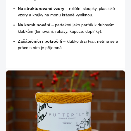
Na strukturované vzory
– reliéfní sloupky, plastické
vzory a krajky na monu krásně vyniknou.
Na kombinování
– perfektní jako parťák k duhovým
klubkům (lemování, rukávy, kapuce, doplňky).
Začátečníci i pokročilí
– klubko drží tvar, netrhá se a
práce s ním je příjemná.