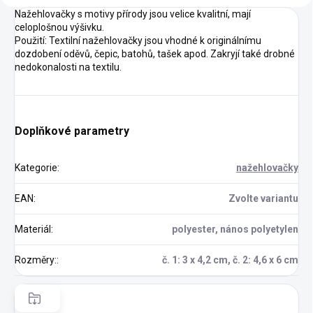
Nažehlovačky s motivy přírody jsou velice kvalitní, mají
celoplošnou výšivku.
Použití: Textilní nažehlovačky jsou vhodné k originálnímu
dozdobení oděvů, čepic, batohů, tašek apod. Zakryjí také drobné
nedokonalosti na textilu.
Doplňkové parametry
Kategorie
:
nažehlovačky
EAN
:
Zvolte variantu
Materiál
:
polyester, nános polyetylen
Rozměry:
:
č. 1: 3 x 4,2 cm, č. 2: 4,6 x 6 cm