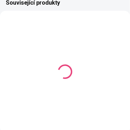
Související produkty
SKLADEM
(6 ARCH)
Reflexní nažehlovačky
Princezny
79 Kč
Do košíku