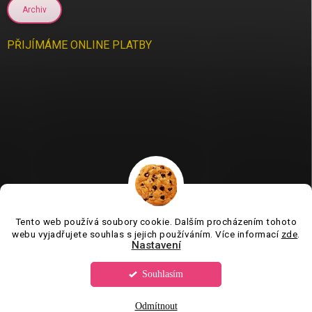
Archiv
PŘIJÍMÁME ONLINE PLATBY
Tento web používá soubory cookie. Dalším procházením tohoto
Jsme tu pro vás už 11 let❤️
webu vyjadřujete souhlas s jejich používáním. Více informací
zde
.
Nastavení
Souhlasím
Copyright 2026
Tvorboshop.cz
. Všechna práva vyhrazena.
Upravit
nastavení cookies
Odmítnout
Vytvořil Shoptet