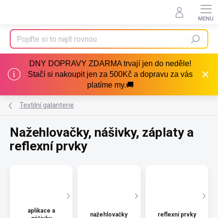
Přejít
na
obsah
Hledat
DNY DOPRAVY ZDARMA trvají jen do neděle!
Stačí si nakoupit jen za 500Kč a dopravu za vás
platíme my.🚚
Textilní galanterie
Nažehlovačky, nášivky, záplaty a
reflexní prvky
aplikace a
nažehlovačky
reflexní prvky