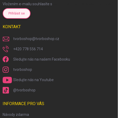
Vložením e-mailu souhlasíte s
podmínkami ochrany osobních údajů
Přihlásit se
KONTAKT
tvorboshop
@
tvorboshop.cz
+420 778 556 714
Sledujte nás na našem Facebooku
tvorboshop
Sledujte nás na Youtube
scount
@tvorboshop
INFORMACE PRO VÁS
Návody zdarma