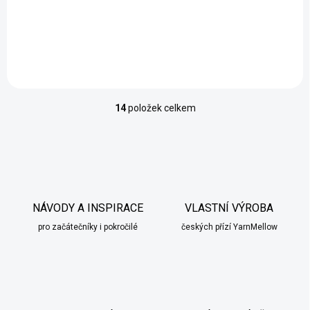
120 Kč
/ ks
Detail
14
položek celkem
O
v
l
á
d
a
c
í
NÁVODY A INSPIRACE
VLASTNÍ VÝROBA
p
pro začátečníky i pokročilé
českých přízí YarnMellow
r
v
k
y
v
ý