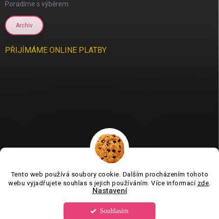
Poradíme s výběrem
Archiv
PŘIJÍMÁME ONLINE PLATBY
Tento web používá soubory cookie. Dalším procházením tohoto
Jsme tu pro vás už 11 let❤️
webu vyjadřujete souhlas s jejich používáním. Více informací
zde
.
Nastavení
Souhlasím
Copyright 2026
Tvorboshop.cz
. Všechna práva vyhrazena.
Upravit