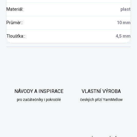
Materiál
:
plast
Průměr:
:
10 mm
Tloušťka:
:
4,5 mm
NÁVODY A INSPIRACE
VLASTNÍ VÝROBA
pro začátečníky i pokročilé
českých přízí YarnMellow