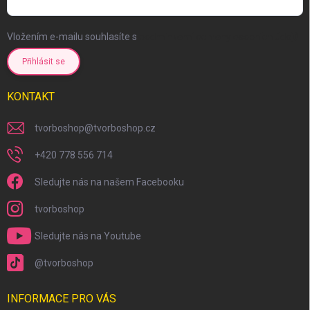
Vložením e-mailu souhlasíte s
podmínkami ochrany osobních údajů
Přihlásit se
KONTAKT
tvorboshop
@
tvorboshop.cz
+420 778 556 714
Sledujte nás na našem Facebooku
tvorboshop
Sledujte nás na Youtube
@tvorboshop
INFORMACE PRO VÁS