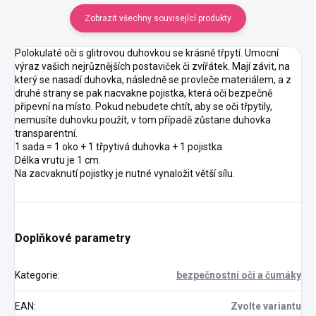
Zobrazit všechny související produkty
Polokulaté oči s glitrovou duhovkou se krásně třpytí. Umocní
výraz vašich nejrůznějších postaviček či zvířátek. Mají závit, na
který se nasadí duhovka, následně se provleče materiálem, a z
druhé strany se pak nacvakne pojistka, která oči bezpečně
připevní na místo. Pokud nebudete chtít, aby se oči třpytily,
nemusíte duhovku použít, v tom případě zůstane duhovka
transparentní.
1 sada = 1 oko + 1 třpytivá duhovka + 1 pojistka
Délka vrutu je 1 cm.
Na zacvaknutí pojistky je nutné vynaložit větší sílu.
Doplňkové parametry
Kategorie
:
bezpečnostní oči a čumáky
EAN
:
Zvolte variantu