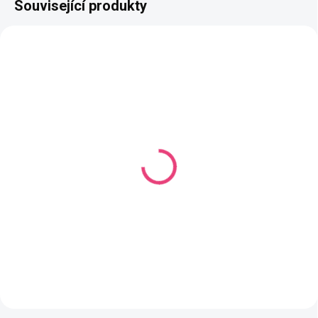
Související produkty
AKCE
AKCE
VÝPRODEJ
VÝPRODEJ
SKLADEM
SKLADEM
(5 KS)
(40 KS)
Vlasy na panenku #4
Vlasy na panenku #11
68,59 Kč
61,93 Kč
Do košíku
Do košíku