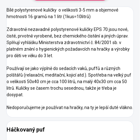
akorát
Bílé polystyrenové kuličky o velikosti 3-5 mm a objemové
hmotnosti 16 gramů na 1 litr (1kus=10litrů)
Zdravotně nezavadné polystyrenové kuličky EPS 70 jsou nové,
čisté, prvotně vyrobené, bez chemického čistění a jiných úprav.
Splňují vyhlášku Ministerstva zdravotnictví č. 84/2001 sb. v
platném znění o hygienických požadavcích na hračky a výrobky
pro děti ve věku do 3 let.
Používají se jako výplně do sedacích vaků, puffů a různých
polštářů (relaxační, meditační, kojicí atd.). Spotřeba na velký puf
o velikosti 50x40 cm je cca 100 litrů, na malý 40x30 cm cca 50
litrů. Kuličky se časem trochu sesednou, takže je třeba je
dosypat.
Nedoporučujeme je používat na hračky, na ty je lepší duté vlákno.
Háčkovaný puf