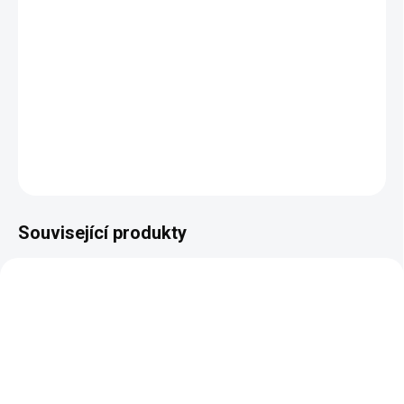
−
+
Přidat do košíku
DETAILNÍ INFORMACE
ZEPTAT SE
HLÍDAT
Související produkty
NAŠE VÝROBA