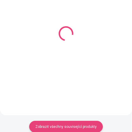
SKLADEM
(2 KS)
SKLADEM
(10 KS)
Berry 5mm Tmavě
Berry 5mm Lososová
hnědý mix
Bavlněná šňůra YarnMellow
Bavlněná šňůra YarnMellow
o délce 100m
o délce 100m
219 Kč
219 Kč
Do košíku
Do košíku
Šňůra, kterou si sami
vyrábíme
Šňůra, kterou si sami
vyrábíme
v Jičíně
. Bestseller, který si
v Jičíně
. Bestseller, který si
zamilovalo už tisíce zákaznic.
zamilovalo už tisíce zákaznic.
vyrobeno v ČR z
vyrobeno v ČR z
recyklované bavlny
recyklované bavlny
pevná, krásně kulatá,
pevná, krásně kulatá,
ideální na macramé i
ideální na macramé i
háčkování
háčkování
syté barvy a tuhost tak
Zobrazit všechny související produkty
syté barvy a tuhost tak
akorát