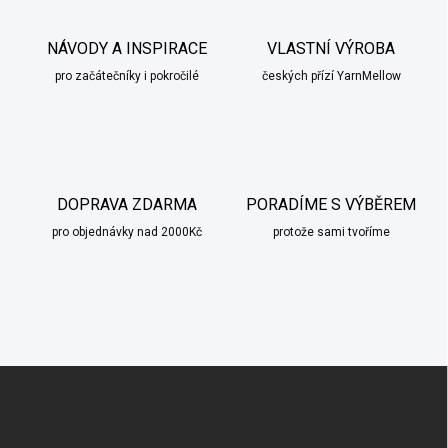
NÁVODY A INSPIRACE
VLASTNÍ VÝROBA
pro začátečníky i pokročilé
českých přízí YarnMellow
DOPRAVA ZDARMA
PORADÍME S VÝBĚREM
pro objednávky nad 2000Kč
protože sami tvoříme
Z
á
p
a