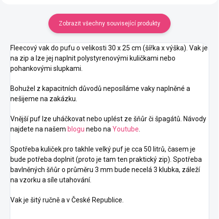
háčkování
syté barvy a tuhost tak
syté barvy a tuhost tak
Zobrazit všechny související produkty
akorát
akorát
Fleecový vak do pufu o velikosti 30 x 25 cm (šířka x výška). Vak je
na zip a lze jej naplnit polystyrenovými kuličkami nebo
pohankovými slupkami.
Bohužel z kapacitních důvodů neposíláme vaky naplněné a
nešijeme na zakázku.
Vnější puf lze uháčkovat nebo uplést ze šňůr či špagátů. Návody
najdete na našem
blogu
nebo na
Youtube
.
Spotřeba kuliček pro takhle velký puf je cca 50 litrů, časem je
bude potřeba doplnit (proto je tam ten praktický zip). Spotřeba
bavlněných šňůr o průměru 3 mm bude necelá 3 klubka, záleží
na vzorku a síle utahování.
Vak je šitý ručně a v České Republice.