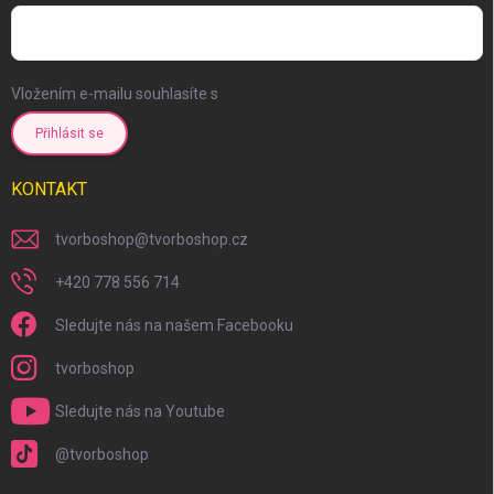
Vložením e-mailu souhlasíte s
podmínkami ochrany osobních údajů
Přihlásit se
KONTAKT
tvorboshop
@
tvorboshop.cz
+420 778 556 714
Sledujte nás na našem Facebooku
tvorboshop
Sledujte nás na Youtube
@tvorboshop