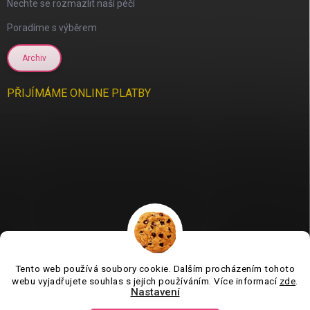
Nechte se rozmazlit naší péčí
Poradíme s výběrem
Archiv
PŘIJÍMÁME ONLINE PLATBY
Tento web používá soubory cookie. Dalším procházením tohoto
Jsme tu pro vás už 11 let❤️
webu vyjadřujete souhlas s jejich používáním. Více informací
zde
.
Nastavení