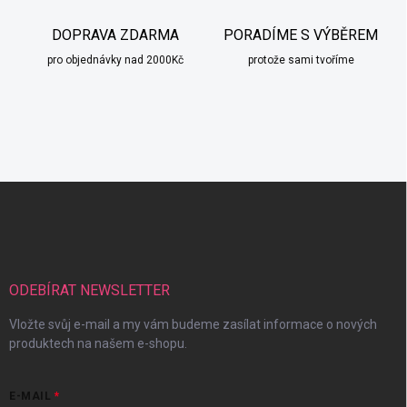
DOPRAVA ZDARMA
PORADÍME S VÝBĚREM
pro objednávky nad 2000Kč
protože sami tvoříme
Z
á
p
a
t
í
ODEBÍRAT NEWSLETTER
Vložte svůj e-mail a my vám budeme zasílat informace o nových
produktech na našem e-shopu.
E-MAIL