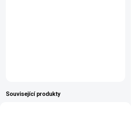
11.8.2026
MOŽNOSTI
DORUČENÍ
−
+
Přidat do košíku
DETAILNÍ INFORMACE
ZEPTAT SE
HLÍDAT
Související produkty
NAŠE VÝROBA
NAŠE VÝROBA
LIMITKA