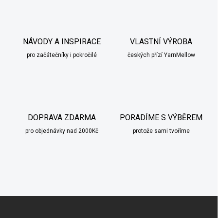
NÁVODY A INSPIRACE
VLASTNÍ VÝROBA
pro začátečníky i pokročilé
českých přízí YarnMellow
DOPRAVA ZDARMA
PORADÍME S VÝBĚREM
pro objednávky nad 2000Kč
protože sami tvoříme
Z
á