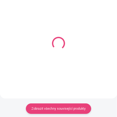
SKLADEM
SKLADEM
(82 KS)
(79 KS)
Řetěz plochý 1,5x1 cm,
Řetěz plochý 1,2x0,8
1 metr
cm, 1 metr
65 Kč
65 Kč
Detail
Detail
Zobrazit všechny související produkty