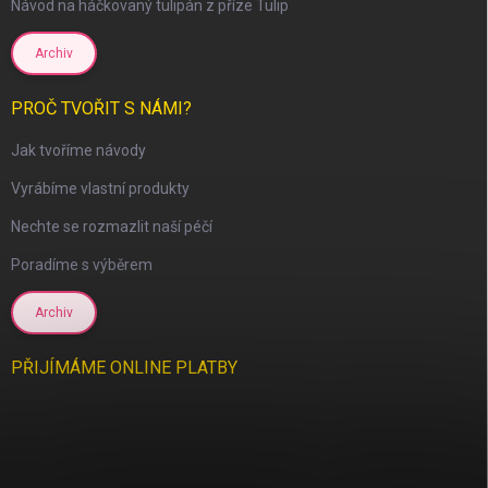
Návod na háčkovaný tulipán z příze Tulip
Archiv
PROČ TVOŘIT S NÁMI?
scount
Jak tvoříme návody
Vyrábíme vlastní produkty
Nechte se rozmazlit naší péčí
Poradíme s výběrem
Archiv
PŘIJÍMÁME ONLINE PLATBY