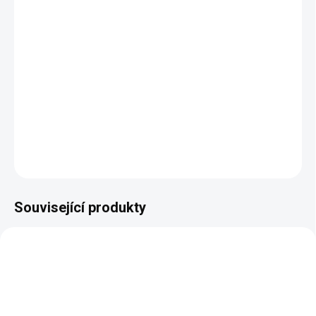
maximální nastavitelná délka:
130 cm bez karabin
materiál:
polyester, slitina zinku
výběr z několika barev kování
vhodný ke kabelkám, ramenním taškám, taškám na
fotoaparát, notebook i školní tašce
ideální na střídání podle nálady, barvy kabelky nebo
oblečení
DETAILNÍ INFORMACE
ZEPTAT SE
HLÍDAT
Související produkty