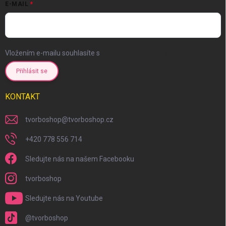
E-MAIL
Vložením e-mailu souhlasíte s
podmínkami ochrany osobních údajů
Přihlásit se
KONTAKT
tvorboshop
@
tvorboshop.cz
+420 778 556 714
Sledujte nás na našem Facebooku
tvorboshop
Sledujte nás na Youtube
@tvorboshop