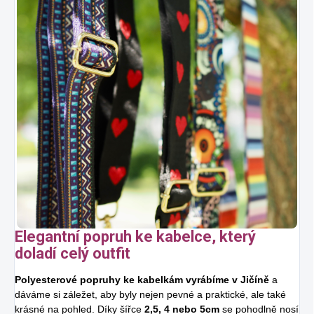
Elegantní popruh ke kabelce, který
doladí celý outfit
Polyesterové popruhy ke kabelkám vyrábíme v Jičíně
a
dáváme si záležet, aby byly nejen pevné a praktické, ale také
krásné na pohled. Díky šířce
2,5, 4 nebo 5cm
se pohodlně nosí