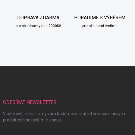
DOPRAVA ZDARMA
PORADÍME S VÝBĚREM
pro objednávky nad 2000Kč
protože sami tvoříme
Z
á
p
a
t
í
ODEBÍRAT NEWSLETTER
Vložte svůj e-mail a my vám budeme zasílat informace o nových
produktech na našem e-shopu.