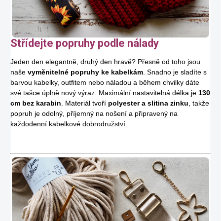
Střídejte popruhy podle nálady
Jeden den elegantně, druhý den hravě? Přesně od toho jsou
naše
vyměnitelné popruhy ke kabelkám
. Snadno je sladíte s
barvou kabelky, outfitem nebo náladou a během chvilky dáte
své tašce úplně nový výraz. Maximální nastavitelná délka je
130
cm bez karabin
. Materiál tvoří
polyester a slitina zinku
, takže
popruh je odolný, příjemný na nošení a připravený na
každodenní kabelkové dobrodružství.