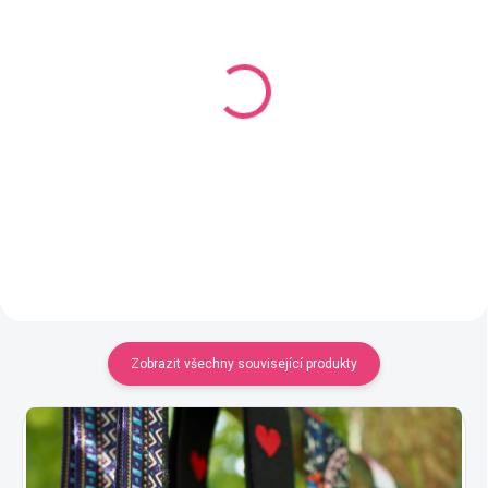
SKLADEM
SKLADEM
(77 KS)
(63 KS)
Řetěz s karabinami 120
Řetěz vroubkovaný
cm plochý žluté zlato
zlatý, 1 metr
125 Kč
69 Kč
Do košíku
Do košíku
Zobrazit všechny související produkty