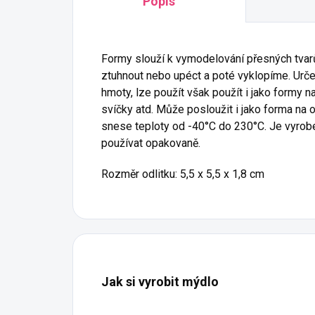
Popis
Formy slouží k vymodelování přesných tvar
ztuhnout nebo upéct a poté vyklopíme. Urče
hmoty, lze použít však použít i jako formy n
svíčky atd. Může posloužit i jako forma na 
snese teploty od -40°C do 230°C. Je vyroben
používat opakovaně.
Rozměr odlitku: 5,5 x 5,5 x 1,8 cm
Jak si vyrobit mýdlo