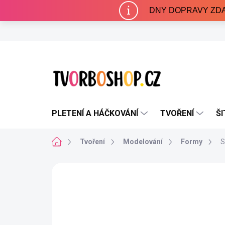
Přejít
DNY DOPRAVY ZDARMA 
na
obsah
PLETENÍ A HÁČKOVÁNÍ
TVOŘENÍ
ŠI
Domů
Tvoření
Modelování
Formy
S
Neohodnoceno
Podrobnosti hodnocení