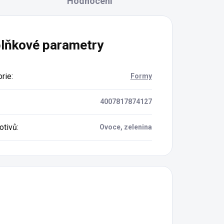
Hodnocení
lňkové parametry
rie
:
Formy
4007817874127
motivů
:
Ovoce, zelenina