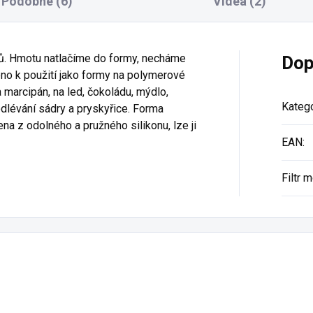
Podobné (6)
Videa (2)
ů. Hmotu natlačíme do formy, necháme
Dop
no k použití jako formy na polymerové
a marcipán, na led, čokoládu, mýdlo,
Katego
odlévání sádry a pryskyřice. Forma
a z odolného a pružného silikonu, lze ji
EAN
:
Filtr 