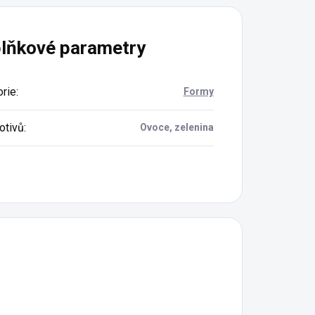
lňkové parametry
rie
:
Formy
motivů
:
Ovoce, zelenina