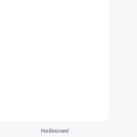
ADEM
SKLADEM
9 KS)
(29 KS)
Silikonová forma křídla
4,4x10,5 cm
99 Kč
Detail
Hodnocení