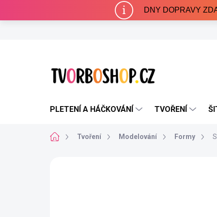
Přejít
DNY DOPRAVY ZDARMA 
na
obsah
PLETENÍ A HÁČKOVÁNÍ
TVOŘENÍ
ŠI
Domů
Tvoření
Modelování
Formy
S
Neohodnoceno
Podrobnosti hodnocení