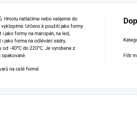
ů. Hmotu natlačíme nebo nalijeme do
Dop
vyklopíme. Určeno k použití jako formy
i jako formy na marcipán, na led,
Katego
 i jako forma na odlévání sádry,
ty od -40°C do 220°C. Je vyrobena z
at opakovaně.
Filtr 
varů na celé formě.