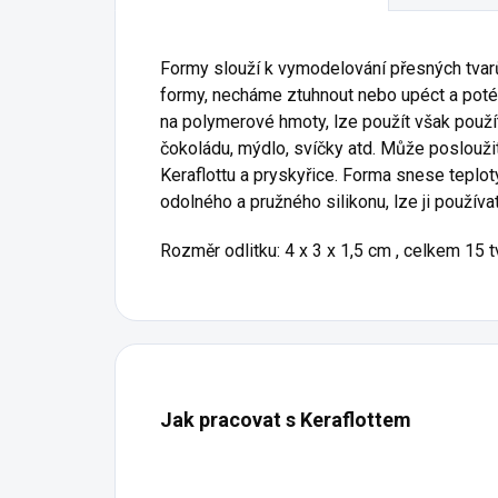
Formy slouží k vymodelování přesných tvar
formy, necháme ztuhnout nebo upéct a poté 
na polymerové hmoty, lze použít však použít 
čokoládu, mýdlo, svíčky atd. Může posloužit
Keraflottu a pryskyřice. Forma snese teplo
odolného a pružného silikonu, lze ji použív
Rozměr odlitku: 4
x 3 x 1,5
cm , celkem 15 t
Jak pracovat s Keraflottem