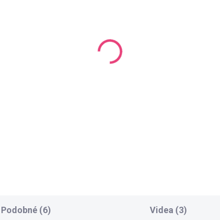
SKLADEM
SKL
(4 BALENÍ)
(
aflott - bílá odlévací
Silikonová forma
ota 3 kg
Vánoce
9 Kč
249 Kč
Do košíku
Do košíku
Podobné (6)
Videa (3)