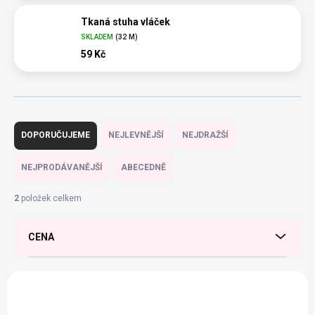
Tkaná stuha vláček
SKLADEM
(32 M)
59 Kč
Ř
a
DOPORUČUJEME
NEJLEVNĚJŠÍ
NEJDRAŽŠÍ
z
e
NEJPRODÁVANĚJŠÍ
ABECEDNĚ
n
í
2
položek celkem
p
r
CENA
o
d
u
V
k
ý
t
p