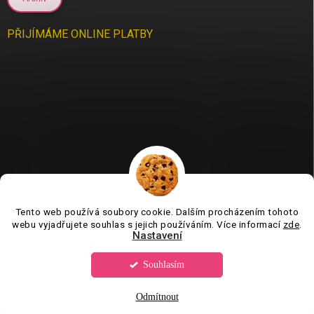
PŘIJÍMÁME ONLINE PLATBY
Tento web používá soubory cookie. Dalším procházením tohoto
Jsme tu pro vás už 11 let❤️
webu vyjadřujete souhlas s jejich používáním. Více informací
zde
.
Nastavení
Souhlasím
Copyright 2026
Tvorboshop.cz
. Všechna práva vyhrazena.
Upravit
nastavení cookies
Odmítnout
Vytvořil Shoptet