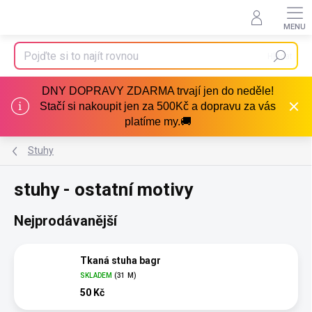
Přejít
na
obsah
Hledat
DNY DOPRAVY ZDARMA trvají jen do neděle!
Stačí si nakoupit jen za 500Kč a dopravu za vás
platíme my.🚚
Stuhy
stuhy - ostatní motivy
Nejprodávanější
Tkaná stuha bagr
SKLADEM
(31 M)
50 Kč