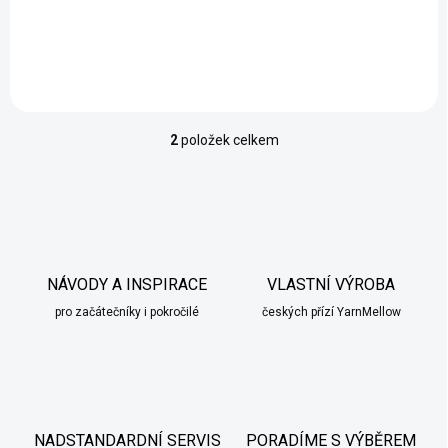
Do košíku
Měrná
59 Kč / 1 m
cena:
2
položek celkem
O
v
l
á
d
a
c
í
NÁVODY A INSPIRACE
VLASTNÍ VÝROBA
p
pro začátečníky i pokročilé
českých přízí YarnMellow
r
v
k
y
v
ý
p
NADSTANDARDNÍ SERVIS
PORADÍME S VÝBĚREM