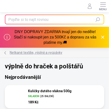
Přejít
na
obsah
Hledat
DNY DOPRAVY ZDARMA trvají jen do neděle!
Stačí si nakoupit jen za 500Kč a dopravu za vás
platíme my.🚚
Netkané textilie, výplně a vycpávky
výplně do hraček a polštářů
Nejprodávanější
Kuličky dutého vlákna 500g
SKLADEM
(25 BALENÍ)
189 Kč