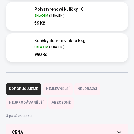
Polystyrenové kuličky 10l
SKLADEM
(3 BALENÍ)
59 Kč
Kuličky dutého vlákna 5kg
SKLADEM
(2 BALENÍ)
990 Kč
Ř
a
DOPORUČUJEME
NEJLEVNĚJŠÍ
NEJDRAŽŠÍ
z
e
NEJPRODÁVANĚJŠÍ
ABECEDNĚ
n
í
3
položek celkem
p
r
CENA