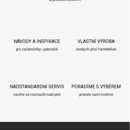
O
v
l
á
d
a
c
í
NÁVODY A INSPIRACE
VLASTNÍ VÝROBA
p
pro začátečníky i pokročilé
českých přízí YarnMellow
r
v
k
y
v
ý
p
NADSTANDARDNÍ SERVIS
PORADÍME S VÝBĚREM
i
nechte se rozmazlit naší péčí
s
protože sami tvoříme
u
Z