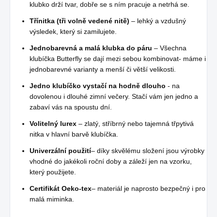
klubko drží tvar, dobře se s ním pracuje a netrhá se.
Třínitka (tři volně vedené nitě)
– lehký a vzdušný
výsledek, který si zamilujete.
Jednobarevná a malá klubka do páru
– Všechna
klubíčka Butterfly se dají mezi sebou kombinovat- máme i
jednobarevné varianty a menší či větší velikosti.
Jedno klubíčko vystačí na hodně dlouho
- na
dovolenou i dlouhé zimní večery. Stačí vám jen jedno a
zabaví vás na spoustu dní.
Volitelný lurex
– zlatý, stříbrný nebo tajemná třpytivá
nitka v hlavní barvě klubíčka.
Univerzální použití
– díky skvělému složení jsou výrobky
vhodné do jakékoli roční doby a záleží jen na vzorku,
který použijete.
Certifikát Oeko-tex
– materiál je naprosto bezpečný i pro
malá miminka.