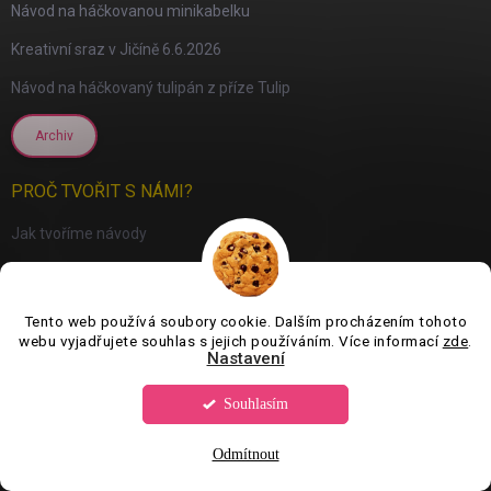
Návod na háčkovanou minikabelku
Kreativní sraz v Jičíně 6.6.2026
Návod na háčkovaný tulipán z příze Tulip
Archiv
PROČ TVOŘIT S NÁMI?
Jak tvoříme návody
Vyrábíme vlastní produkty
Nechte se rozmazlit naší péčí
Tento web používá soubory cookie. Dalším procházením tohoto
webu vyjadřujete souhlas s jejich používáním. Více informací
zde
.
Poradíme s výběrem
Nastavení
Archiv
Souhlasím
PŘIJÍMÁME ONLINE PLATBY
Odmítnout