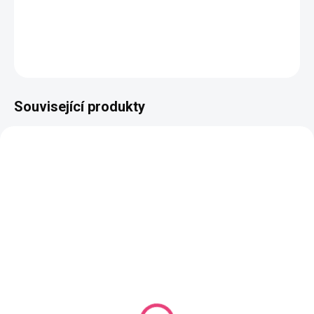
Složení
: 50% bavlna, 50% akryl
DETAILNÍ INFORMACE
ZEPTAT SE
HLÍDAT
Související produkty
NAŠE VÝROBA
VYROBÍME DO 14 DNŮ
(928 KS)
SKLADEM
(66 KS)
Butterfly Midi Mono
Háček s bambusovou
barva na přání
rukojetí vel. 2,5
Jednobarevná příze