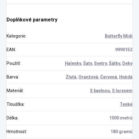
Doplňkové parametry
Kategorie
:
Butterfly Midi
EAN
:
9990152
Použití
:
Halenky
,
Šaty
,
Svetry
,
Šátky
,
Deky
Barva
:
Žlutá
,
Oranžová
,
Červená
,
Hnědá
Materiál
:
S bavlnou
,
S lurexem
Tloušťka
:
Tenké
Délka
:
1000 metrů
Hmotnost
:
180 gramů