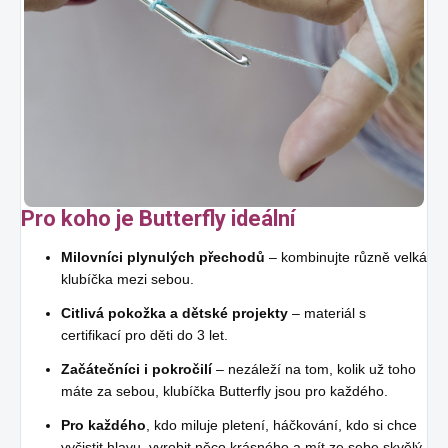
Pro koho je Butterfly ideální
Milovníci plynulých přechodů
– kombinujte různě velká
klubíčka mezi sebou.
Citlivá pokožka a dětské projekty
– materiál s
certifikací pro děti do 3 let.
Začátečníci i pokročilí
– nezáleží na tom, kolik už toho
máte za sebou, klubíčka Butterfly jsou pro každého.
Pro každého
, kdo miluje pletení, háčkování, kdo si chce
vyčistit hlavu, vyrobit něco krásného a mít ze sebe skvělý