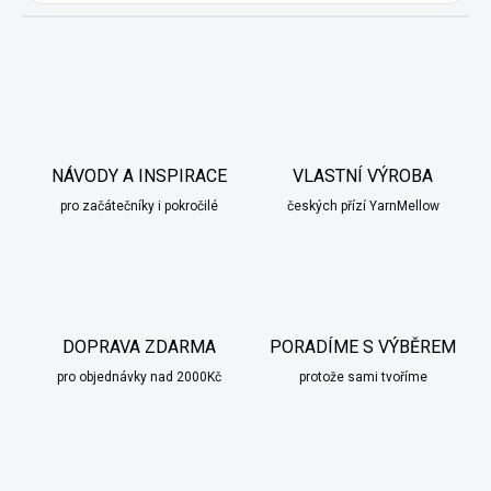
NÁVODY A INSPIRACE
VLASTNÍ VÝROBA
pro začátečníky i pokročilé
českých přízí YarnMellow
DOPRAVA ZDARMA
PORADÍME S VÝBĚREM
pro objednávky nad 2000Kč
protože sami tvoříme
scount