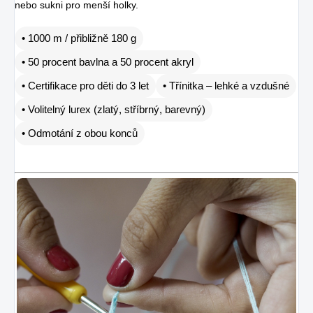
nebo sukni pro menší holky.
• 1000 m / přibližně 180 g
• 50 procent bavlna a 50 procent akryl
• Certifikace pro děti do 3 let
• Třínitka – lehké a vzdušné
• Volitelný lurex (zlatý, stříbrný, barevný)
• Odmotání z obou konců