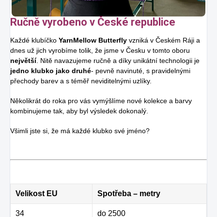
Ručně vyrobeno v České republice
Každé klubíčko
YarnMellow Butterfly
vzniká v Českém Ráji a
dnes už jich vyrobíme tolik, že jsme v Česku v tomto oboru
největší
. Nitě navazujeme ručně a díky unikátní technologii je
jedno klubko jako druhé
- pevně navinuté, s pravidelnými
přechody barev a s téměř neviditelnými uzlíky.
Několikrát do roka pro vás vymýšlíme nové kolekce a barvy
kombinujeme tak, aby byl výsledek dokonalý.
Všimli jste si, že má každé klubko své jméno?
Velikost EU
Spotřeba – metry
34
do 2500