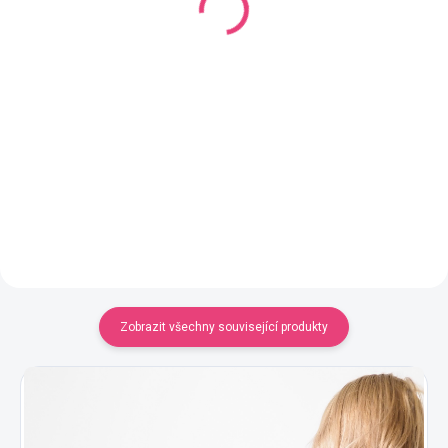
50 Kč
YarnMellow o délce 1000m
420 Kč
Do košíku
Detail
Zobrazit všechny související produkty