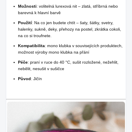
Možnosti
: volitelná lurexová nit – zlatá, stříbrná nebo
barevná k hlavní barvě
Použití
: Na co jen budete chtít – šaty, šátky, svetry,
halenky, sukně, deky, přehozy na postel, zkrátka cokoli,
na co si troufnete.
Kompatibilita
: mono klubka v souvisejících produktech,
možnost výroby mono klubka na přání
Péče
: praní v ruce do 40 °C, sušit rozložené, nežehlit,
nebělit, nesušit v sušičce
Původ
: Jičín