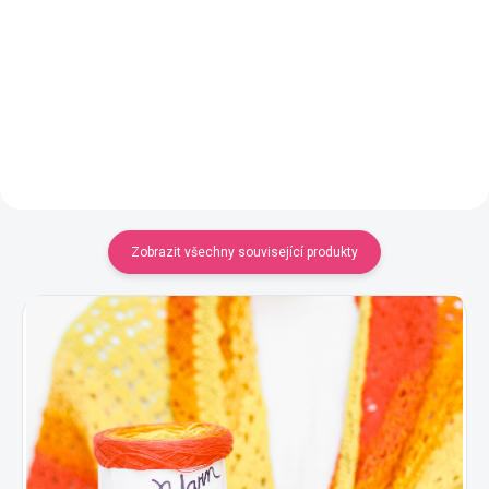
Jednobarevná příze
Jednobarevná příze
YarnMellow o délce 500m
YarnMellow o délce 500m
320 Kč
320 Kč
Detail
Detail
Zobrazit všechny související produkty