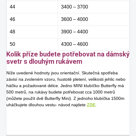
44
3400 – 3700
46
3600 – 4000
48
3900 – 4400
50
4300 – 4600
Kolik příze budete potřebovat na dámský
svetr s dlouhým rukávem
Níže uvedené hodnoty jsou orientační. Skutečná spotřeba
závisí na zvoleném vzoru, hustotě pletení, velikosti jehlic nebo
háčku a požadované délce. Jedno MINI klubíčko Butterfly má
500 metrů, na rukávy budete potřebovat cca 1000 metrů
(můžete použít dvě Butterfly Mini). Z jednoho klubíčka 1500m
uháčkujete dlouhou vestu- návod najdete
ZDE
.