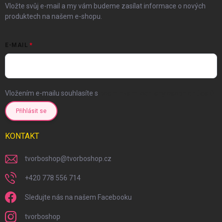
Vložte svůj e-mail a my vám budeme zasílat informace o nových
produktech na našem e-shopu.
E-MAIL
Vložením e-mailu souhlasíte s
podmínkami ochrany osobních údajů
Přihlásit se
KONTAKT
tvorboshop
@
tvorboshop.cz
+420 778 556 714
Sledujte nás na našem Facebooku
tvorboshop