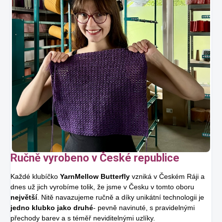
Ručně vyrobeno v České republice
Každé klubíčko
YarnMellow Butterfly
vzniká v Českém Ráji a
dnes už jich vyrobíme tolik, že jsme v Česku v tomto oboru
největší
. Nitě navazujeme ručně a díky unikátní technologii je
jedno klubko jako druhé
- pevně navinuté, s pravidelnými
přechody barev a s téměř neviditelnými uzlíky.