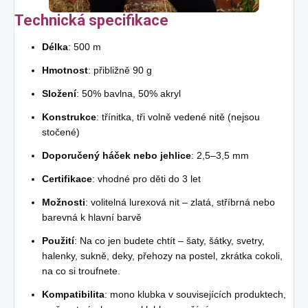
Technická specifikace
Délka
: 500 m
Hmotnost
: přibližně 90 g
Složení
: 50% bavlna, 50% akryl
Konstrukce
: třínitka, tři volně vedené nitě (nejsou
stočené)
Doporučený háček nebo jehlice
: 2,5–3,5 mm
Certifikace
: vhodné pro děti do 3 let
Možnosti
: volitelná lurexová nit – zlatá, stříbrná nebo
barevná k hlavní barvě
Použití
: Na co jen budete chtít – šaty, šátky, svetry,
halenky, sukně, deky, přehozy na postel, zkrátka cokoli,
na co si troufnete.
Kompatibilita
: mono klubka v souvisejících produktech,