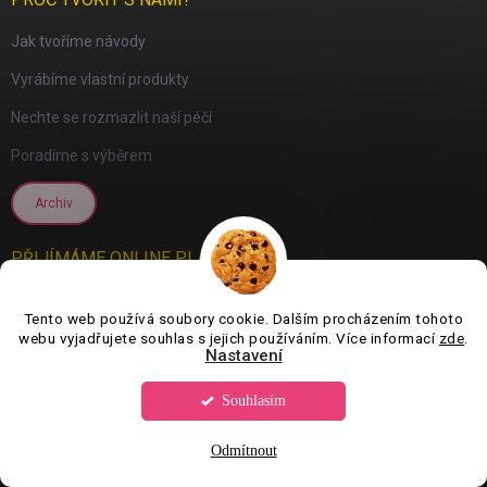
Jak tvoříme návody
Vyrábíme vlastní produkty
Nechte se rozmazlit naší péčí
Poradíme s výběrem
Archiv
PŘIJÍMÁME ONLINE PLATBY
Tento web používá soubory cookie. Dalším procházením tohoto
webu vyjadřujete souhlas s jejich používáním. Více informací
zde
.
Nastavení
Souhlasím
Odmítnout