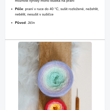
možnost výroby mono klubka na přání
Péče
: praní v ruce do 40 °C, sušit rozložené, nežehlit,
nebělit, nesušit v sušičce
Původ
: Jičín