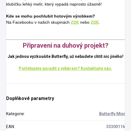
klubíčku lehký melír, který vypadá naprosto úžasně!
Kde se mohu pochlubit hotovým výrobkem?
Na Facebooku v našich skupinách
ZDE
nebo
ZDE
.
Připraveni na duhový projekt?
Jak jednou vyzkoušíte Butterfly, už nebudete chtít nic jiného!
Potřebujete poradit s výběrem? Kontaktujte nás.
Doplňkové parametry
Kategorie
:
Butterfly Mini
EAN
:
33300116