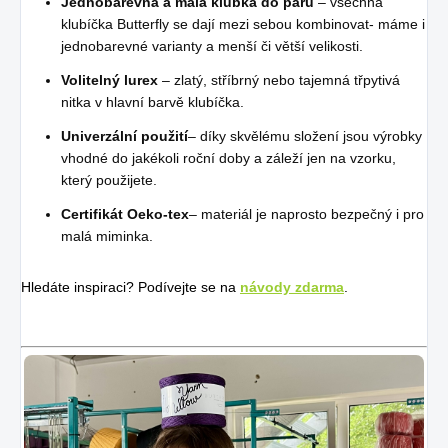
Jednobarevná a malá klubka do páru
– všechna
klubíčka Butterfly se dají mezi sebou kombinovat- máme i
jednobarevné varianty a menší či větší velikosti.
Volitelný lurex
– zlatý, stříbrný nebo tajemná třpytivá
nitka v hlavní barvě klubíčka.
Univerzální použití
– díky skvělému složení jsou výrobky
vhodné do jakékoli roční doby a záleží jen na vzorku,
který použijete.
Certifikát Oeko-tex
– materiál je naprosto bezpečný i pro
malá miminka.
Hledáte inspiraci? Podívejte se na
návody zdarma
.