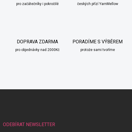
pro začátečníky i pokročilé
českých přízí YarnMellow
DOPRAVA ZDARMA
PORADÍME S VÝBĚREM
pro objednávky nad 2000Kč
protože sami tvoříme
Z
á
scount
p
a
t
í
ODEBÍRAT NEWSLETTER