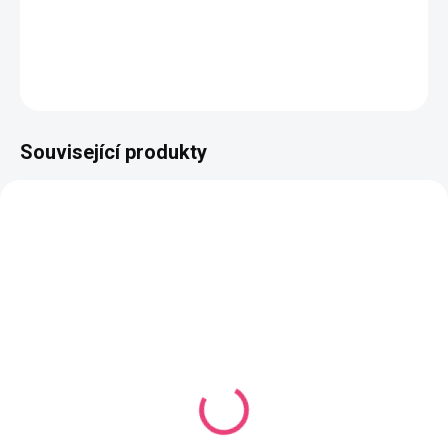
Složení
: 50% bavlna, 50% akryl
DETAILNÍ INFORMACE
ZEPTAT SE
HLÍDAT
Související produkty
NEJPRODÁVANĚJŠÍ
NAŠE VÝROBA
NAŠE VÝROBA
VYROBÍME DO 14 DNŮ
VYROBÍME DO 14 DNŮ
(736 KS)
(1151 KS)
Butterfly Mini Mono
Butterfly Mini Mono
Černá
Světle zelená