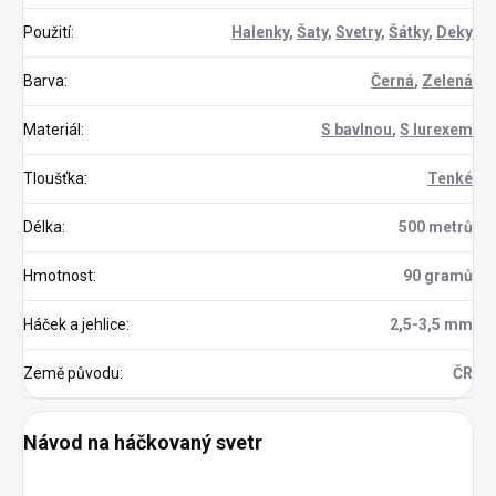
Použití
:
Halenky
,
Šaty
,
Svetry
,
Šátky
,
Deky
Barva
:
Černá
,
Zelená
Materiál
:
S bavlnou
,
S lurexem
Tloušťka
:
Tenké
Délka
:
500 metrů
Hmotnost
:
90 gramů
Háček a jehlice
:
2,5-3,5 mm
Země původu
:
ČR
Návod na háčkovaný svetr