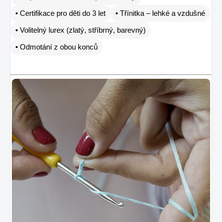
• Certifikace pro děti do 3 let
• Třínitka – lehké a vzdušné
• Volitelný lurex (zlatý, stříbrný, barevný)
• Odmotání z obou konců