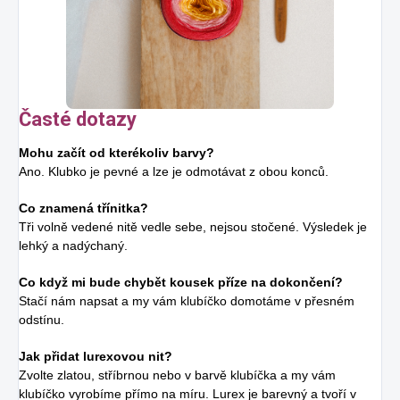
Časté dotazy
Mohu začít od kterékoliv barvy?
Ano. Klubko je pevné a lze je odmotávat z obou konců.
Co znamená třínitka?
Tři volně vedené nitě vedle sebe, nejsou stočené. Výsledek je
lehký a nadýchaný.
Co když mi bude chybět kousek příze na dokončení?
Stačí nám napsat a my vám klubíčko domotáme v přesném
odstínu.
Jak přidat lurexovou nit?
Zvolte zlatou, stříbrnou nebo v barvě klubíčka a my vám
klubíčko vyrobíme přímo na míru. Lurex je barevný a tvoří v