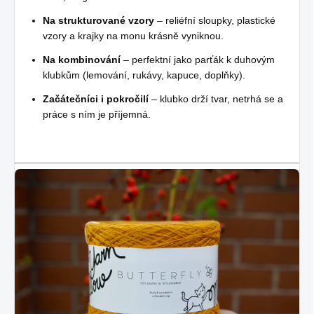
Na strukturované vzory
– reliéfní sloupky, plastické
vzory a krajky na monu krásně vyniknou.
Na kombinování
– perfektní jako parťák k duhovým
klubkům (lemování, rukávy, kapuce, doplňky).
Začátečníci i pokročilí
– klubko drží tvar, netrhá se a
práce s ním je příjemná.