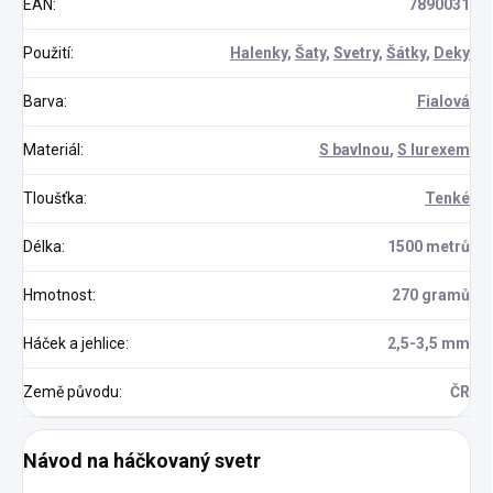
EAN
:
7890031
Použití
:
Halenky
,
Šaty
,
Svetry
,
Šátky
,
Deky
Barva
:
Fialová
Materiál
:
S bavlnou
,
S lurexem
Tloušťka
:
Tenké
Délka
:
1500 metrů
Hmotnost
:
270 gramů
Háček a jehlice
:
2,5-3,5 mm
Země původu
:
ČR
Návod na háčkovaný svetr