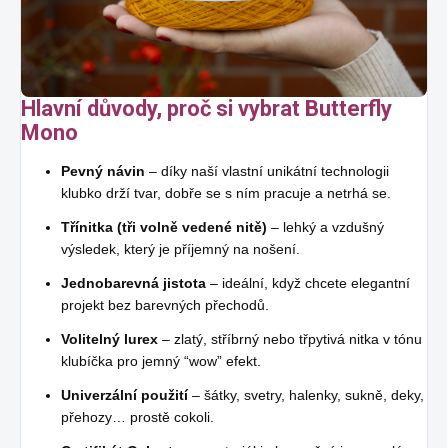
Hlavní důvody, proč si vybrat Butterfly
Mono
Pevný návin
– díky naší vlastní unikátní technologii
klubko drží tvar, dobře se s ním pracuje a netrhá se.
Třínitka (tři volně vedené nitě)
– lehký a vzdušný
výsledek, který je příjemný na nošení.
Jednobarevná jistota
– ideální, když chcete elegantní
projekt bez barevných přechodů.
Volitelný lurex
– zlatý, stříbrný nebo třpytivá nitka v tónu
klubíčka pro jemný “wow” efekt.
Univerzální použití
– šátky, svetry, halenky, sukně, deky,
přehozy… prostě cokoli.