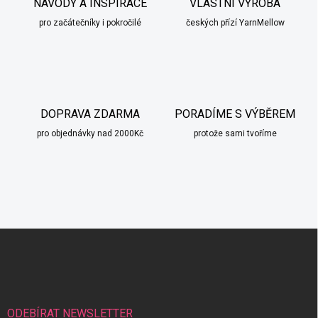
NÁVODY A INSPIRACE
VLASTNÍ VÝROBA
pro začátečníky i pokročilé
českých přízí YarnMellow
DOPRAVA ZDARMA
PORADÍME S VÝBĚREM
pro objednávky nad 2000Kč
protože sami tvoříme
Z
á
p
a
t
í
ODEBÍRAT NEWSLETTER