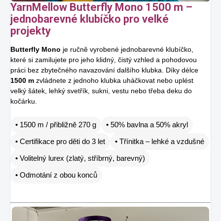
YarnMellow Butterfly Mono 1500 m –
jednobarevné klubíčko pro velké
projekty
Butterfly Mono
je ručně vyrobené jednobarevné klubíčko,
které si zamilujete pro jeho klidný, čistý vzhled a pohodovou
práci bez zbytečného navazování dalšího klubka. Díky délce
1500 m
zvládnete z jednoho klubka uháčkovat nebo uplést
velký šátek, lehký svetřík, sukni, vestu nebo třeba deku do
kočárku.
• 1500 m / přibližně 270 g
• 50% bavlna a 50% akryl
• Certifikace pro děti do 3 let
• Třínitka – lehké a vzdušné
• Volitelný lurex (zlatý, stříbrný, barevný)
• Odmotání z obou konců