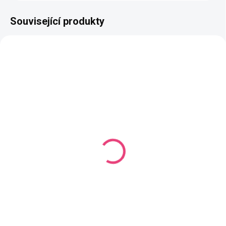
Související produkty
NAŠE VÝROBA
NEJPRODÁVANĚJŠÍ
NAŠE VÝROBA
VYROBÍME DO 14 DNŮ
VYROBÍME DO 14 DNŮ
(769 KS)
(686 KS)
Butterfly 21. Amethyst
Butterfly 135.
Andromeda
Duhová příze YarnMellow o
délce 1500m
Duhová příze YarnMellow o
délce 1500m
699 Kč
699 Kč
Detail
Detail