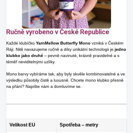
Ručně vyrobeno v České Republice
Každé klubíčko
YarnMellow Butterfly Mono
vzniká v Českém
Ráji. Nitě navazujeme ručně a díky unikátní technologii je
jedno
klubko jako druhé
– pevně navinuté, krásně pravidelné a s
téměř neviditelnými uzlíky.
Mono barvy vybíráme tak, aby byly skvěle kombinovatelné a ve
výsledku působily čistě a luxusně. Chcete mono klubko přesně
na přání? Napište nám a domluvíme se.
Velikost EU
Spotřeba – metry