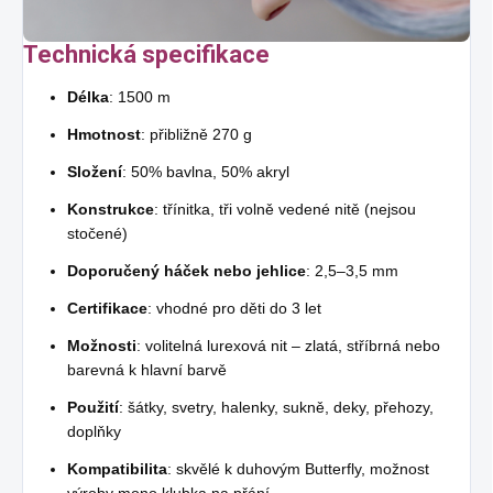
Technická specifikace
Délka
: 1500 m
Hmotnost
: přibližně 270 g
Složení
: 50% bavlna, 50% akryl
Konstrukce
: třínitka, tři volně vedené nitě (nejsou
stočené)
Doporučený háček nebo jehlice
: 2,5–3,5 mm
Certifikace
: vhodné pro děti do 3 let
Možnosti
: volitelná lurexová nit – zlatá, stříbrná nebo
barevná k hlavní barvě
Použití
: šátky, svetry, halenky, sukně, deky, přehozy,
doplňky
Kompatibilita
: skvělé k duhovým Butterfly, možnost
výroby mono klubka na přání