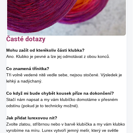
Časté dotazy
Mohu začít od kterékoliv části klubka?
Ano. Klubko je pevné a lze jej odmotávat z obou konců.
Co znamená třínitka?
Tři volně vedené nitě vedle sebe, nejsou stočené. Výsledek je
lehký a nadýchaný.
Co když mi bude chybět kousek příze na dokončení?
Stačí nám napsat a my vám klubíčko domotáme v přesném
odstínu (pokud je to technicky možné).
Jak přidat lurexovou nit?
Zvolte zlatou, stříbrnou nebo v barvě klubíčka a my vám klubko
vyrobíme na míru. Lurex vytvoří jemný melír, který ve světle