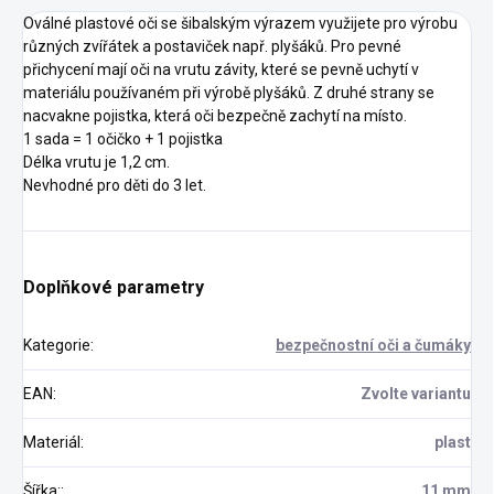
Oválné plastové oči se šibalským výrazem využijete pro výrobu
různých zvířátek a postaviček např. plyšáků. Pro pevné
přichycení mají oči na vrutu závity, které se pevně uchytí v
materiálu používaném při výrobě plyšáků. Z druhé strany se
nacvakne pojistka, která oči bezpečně zachytí na místo.
1 sada = 1 očičko + 1 pojistka
Délka vrutu je 1,2 cm.
Nevhodné pro děti do 3 let.
Doplňkové parametry
Kategorie
:
bezpečnostní oči a čumáky
EAN
:
Zvolte variantu
Materiál
:
plast
Šířka:
:
11 mm