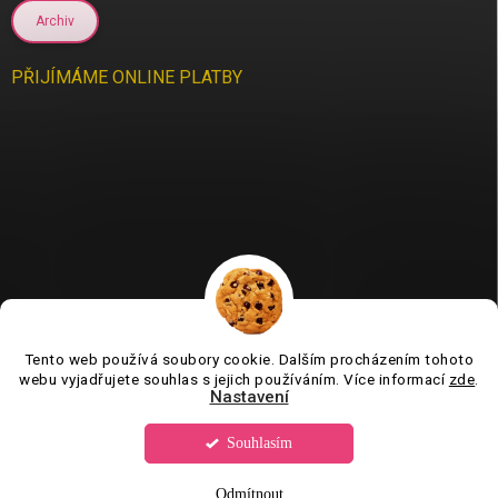
Archiv
PŘIJÍMÁME ONLINE PLATBY
Tento web používá soubory cookie. Dalším procházením tohoto
Jsme tu pro vás už 11 let❤️
webu vyjadřujete souhlas s jejich používáním. Více informací
zde
.
Nastavení
Souhlasím
Copyright 2026
Tvorboshop.cz
. Všechna práva vyhrazena.
Upravit
nastavení cookies
Odmítnout
Vytvořil Shoptet