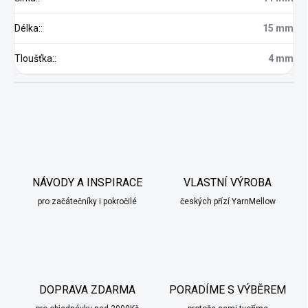
Délka:
:
15 mm
Tloušťka:
:
4 mm
NÁVODY A INSPIRACE
VLASTNÍ VÝROBA
pro začátečníky i pokročilé
českých přízí YarnMellow
DOPRAVA ZDARMA
PORADÍME S VÝBĚREM