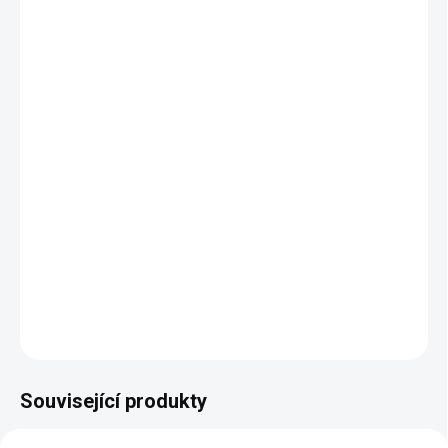
BALENÍ
VARIANTA
DORUČÍME DO:
12.8.2026
MOŽNOSTI DORUČENÍ
−
+
Přidat do košíku
DETAILNÍ INFORMACE
ZEPTAT SE
HLÍDAT
Související produkty