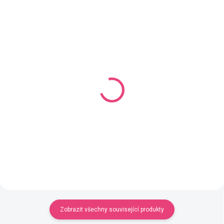
AKCE
AKCE
VÝPRODEJ
VÝPRODEJ
SKLADEM
SKLADEM
(1 KS)
(3 KS)
Vlasy na panenku #14
Vlasy na panenku #12
61,93 Kč
61,93 Kč
Do košíku
Do košíku
Zobrazit všechny související produkty