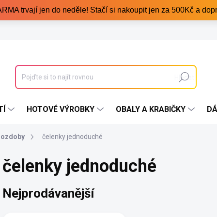
trvají jen do neděle! Stačí si nakoupit jen za 500Kč a dopr
Hledat
TÍ
HOTOVÉ VÝROBKY
OBALY A KRABIČKY
DÁ
 ozdoby
čelenky jednoduché
čelenky jednoduché
Nejprodávanější