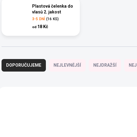
Plastová čelenka do
vlasů 2. jakost
3-5 DNÍ
(16 KS)
18 Kč
od
Ř
a
DOPORUČUJEME
NEJLEVNĚJŠÍ
NEJDRAŽŠÍ
NEJ
z
e
n
í
V
p
ý
VÍCE VARIANT
r
p
o
i
d
s
u
p
k
r
t