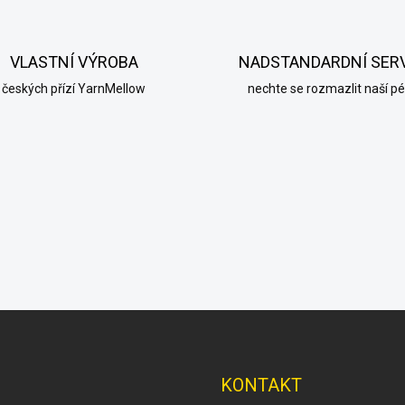
a
c
í
VLASTNÍ VÝROBA
NADSTANDARDNÍ SER
p
r
českých přízí YarnMellow
nechte se rozmazlit naší pé
v
k
y
v
ý
p
i
s
u
KONTAKT