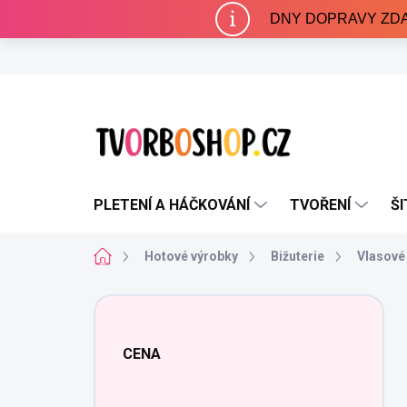
Přejít
DNY DOPRAVY ZDARMA 
na
obsah
PLETENÍ A HÁČKOVÁNÍ
TVOŘENÍ
ŠI
Domů
Hotové výrobky
Bižuterie
Vlasové
P
o
s
CENA
t
r
a