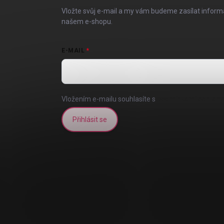
í
Vložte svůj e-mail a my vám budeme zasílat infor
našem e-shopu.
E-MAIL
Vložením e-mailu souhlasíte s
podmínkami ochrany 
Přihlásit se