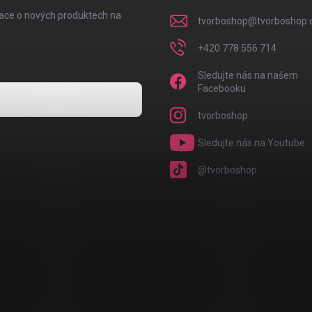
mace o nových produktech na
tvorboshop
@
tvorboshop.
+420 778 556 714
Sledujte nás na našem
Facebooku
tvorboshop
osobních údajů
Sledujte nás na Youtube
@tvorboshop