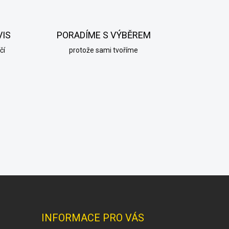
VIS
PORADÍME S VÝBĚREM
čí
protože sami tvoříme
INFORMACE PRO VÁS