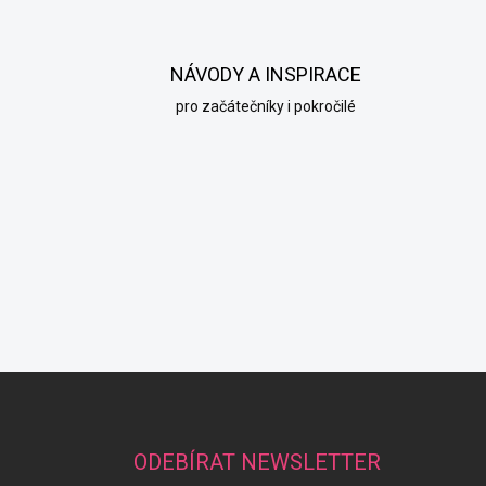
NÁVODY A INSPIRACE
pro začátečníky i pokročilé
Z
á
p
a
ODEBÍRAT NEWSLETTER
t