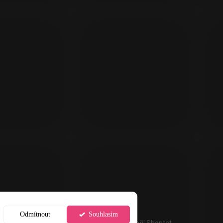
Odmítnout
Souhlasím
Vytvořil Shoptet