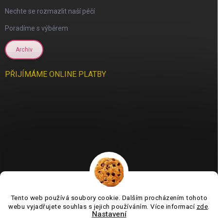
Nechte se rozmazlit naší péčí
Poradíme s výběrem
Archiv
scount
PŘIJÍMÁME ONLINE PLATBY
Tento web používá soubory cookie. Dalším procházením tohoto
Jsme tu pro vás už 11 let❤️
webu vyjadřujete souhlas s jejich používáním. Více informací
zde
.
Nastavení