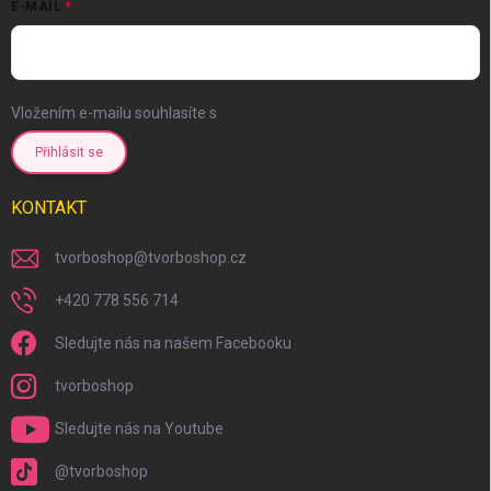
E-MAIL
Vložením e-mailu souhlasíte s
podmínkami ochrany osobních údajů
Přihlásit se
KONTAKT
tvorboshop
@
tvorboshop.cz
+420 778 556 714
Sledujte nás na našem Facebooku
tvorboshop
Sledujte nás na Youtube
@tvorboshop