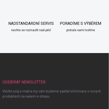
NADSTANDARDNÍ SERVIS
PORADÍME S VÝBĚREM
nechte se rozmazlit naší péčí
protože sami tvoříme
Z
á
p
a
t
í
ODEBÍRAT NEWSLETTER
Vložte svůj e-mail a my vám budeme zasílat informace o nových
produktech na našem e-shopu.